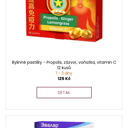
s
p
r
o
d
u
k
t
ů
Bylinné pastilky - Propolis, zázvor, voňatka, vitamin C
12 kusů
1 - 3 dny
125 Kč
DETAIL