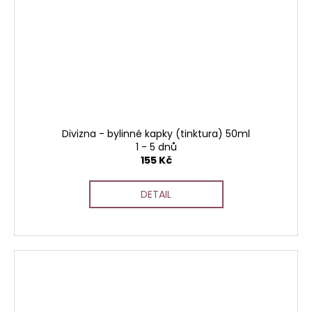
Divizna - bylinné kapky (tinktura) 50ml
1 - 5 dnů
155 Kč
DETAIL