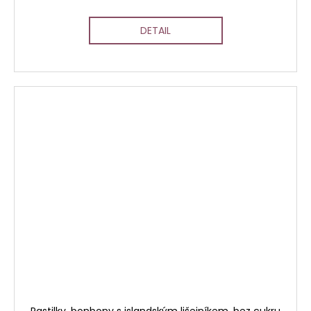
DETAIL
Pastilky, bonbony s islandským lišejníkem, bez cukru