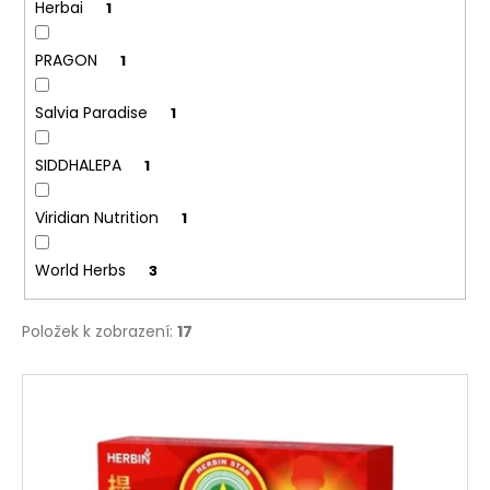
č
Herbai
1
u
j
PRAGON
1
e
m
Salvia Paradise
1
e
SIDDHALEPA
1
Viridian Nutrition
1
World Herbs
3
Položek k zobrazení:
17
V
ý
p
i