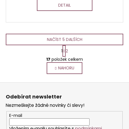
DETAIL
NAČÍST 5 DALŠÍCH
S
1
2
t
O
r
17
položek celkem
v
á
NAHORU
l
n
k
á
o
d
Z
v
a
á
á
c
Odebírat newsletter
n
p
í
í
Nezmeškejte žádné novinky či slevy!
p
a
r
t
E-mail
v
í
k
Vložením e-mailu souhlasíte s
podmínkami