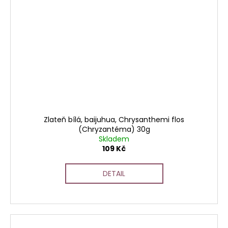
Zlateň bílá, baijuhua, Chrysanthemi flos
(Chryzantéma) 30g
Skladem
109 Kč
DETAIL