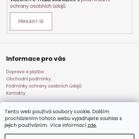
y
ochrany osobních údajů
v
ý
PŘIHLÁSIT SE
p
i
s
u
Informace pro vás
Doprava a platba
Obchodní podmínky
Podmínky ochrany osobních údajů
Kontakty
Tento web používá soubory cookie. Dalším
Přijímáme online platby
procházením tohoto webu vyjadřujete souhlas s
jejich používáním.. Více informací
zde
.