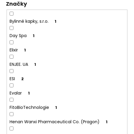
Značky
ů
a
j
í
Bylinné kapky, s.r.o.
1
t
Day Spa
1
?
Elixir
1
ENJEE. UA
1
HLEDAT
ESI
2
Evalar
1
D
o
p
FitoBioTechnologie
1
o
r
Henan Wanxi Pharmaceutical Co. (Pragon)
1
u