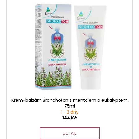
Krém-balzám Bronchoton s mentolem a eukalyptem
75ml
1 - 3 dny
144 Kč
DETAIL