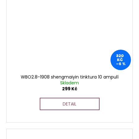
320
KČ
–6 %
WBO2.8-1908 shengmaiyin tinktura 10 ampulí
Skladem
299 Kč
DETAIL