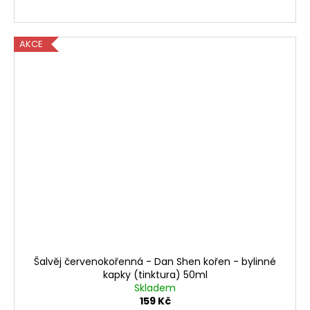
AKCE
Šalvěj červenokořenná - Dan Shen kořen - bylinné
kapky (tinktura) 50ml
Skladem
159 Kč