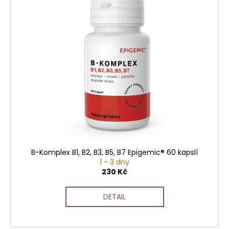
B-Komplex B1, B2, B3, B5, B7 Epigemic® 60 kapslí
1 - 3 dny
230 Kč
DETAIL