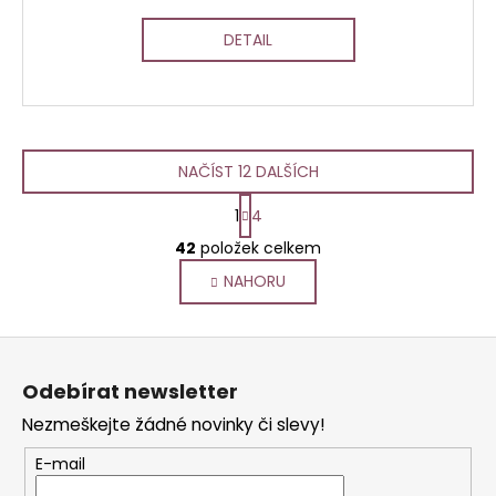
DETAIL
NAČÍST 12 DALŠÍCH
S
1
4
t
O
r
42
položek celkem
v
á
NAHORU
l
n
k
á
o
d
Z
v
a
á
á
c
Odebírat newsletter
n
p
í
í
Nezmeškejte žádné novinky či slevy!
p
a
r
t
E-mail
v
í