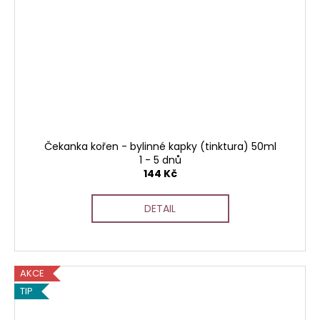
Čekanka kořen - bylinné kapky (tinktura) 50ml
1 - 5 dnů
144 Kč
DETAIL
AKCE
TIP