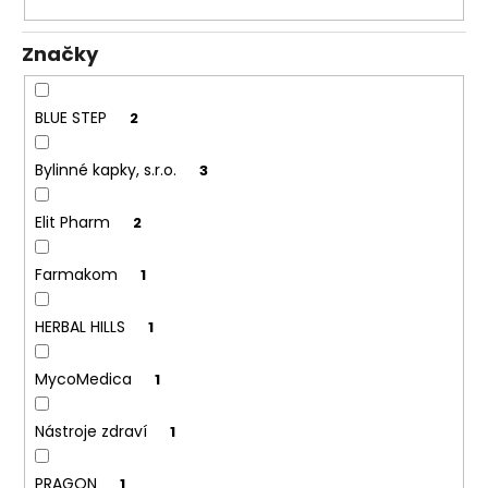
k
a
t
j
Značky
ů
í
t
BLUE STEP
2
?
Bylinné kapky, s.r.o.
3
Elit Pharm
2
HLEDAT
Farmakom
1
HERBAL HILLS
1
D
o
MycoMedica
1
p
o
Nástroje zdraví
1
r
u
PRAGON
1