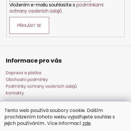
k
Vložením e-mailu souhlasíte s
podmínkami
y
ochrany osobních údajů
v
ý
PŘIHLÁSIT SE
p
i
s
u
Informace pro vás
Doprava a platba
Obchodní podmínky
Podmínky ochrany osobních údajů
Kontakty
Tento web používá soubory cookie. Dalším
Přijímáme online platby
procházením tohoto webu vyjadřujete souhlas s
jejich používáním.. Více informací
zde
.