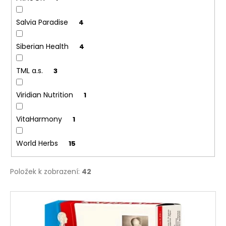
č
u
j
Salvia Paradise
4
e
m
Siberian Health
4
e
TML a.s.
3
Viridian Nutrition
1
VitaHarmony
1
World Herbs
15
Položek k zobrazení:
42
V
ý
p