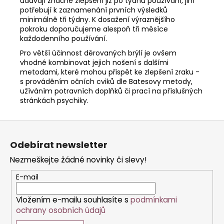
udávají značné zlepšení již po týdnu používání, jiní
potřebují k zaznamenání prvních výsledků
minimálně tři týdny. K dosažení výraznějšího
pokroku doporučujeme alespoň tři měsíce
každodenního používání.
Pro větší účinnost děrovaných brýlí je ovšem
vhodné kombinovat jejich nošení s dalšími
metodami, které mohou přispět ke zlepšení zraku -
s prováděním očních cviků dle Batesovy metody,
užíváním potravních doplňků či prací na příslušných
stránkách psychiky.
Z
á
Odebírat newsletter
p
Nezmeškejte žádné novinky či slevy!
a
t
E-mail
í
Vložením e-mailu souhlasíte s
podmínkami
ochrany osobních údajů