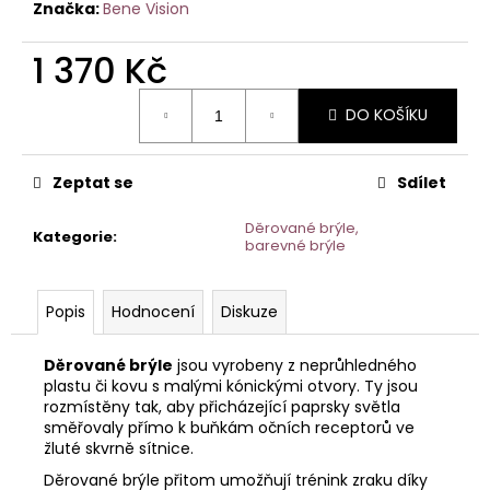
č
Značka:
Bene Vision
u
j
1 370 Kč
e
m
Měrná
DO KOŠÍKU
cena:
e
Zeptat se
Sdílet
Děrované brýle,
Kategorie
:
barevné brýle
Popis
Hodnocení
Diskuze
Děrované brýle
jsou vyrobeny z neprůhledného
plastu či kovu s malými kónickými otvory. Ty jsou
rozmístěny tak, aby přicházející paprsky světla
směřovaly přímo k buňkám očních receptorů ve
žluté skvrně sítnice.
Děrované brýle přitom umožňují trénink zraku díky