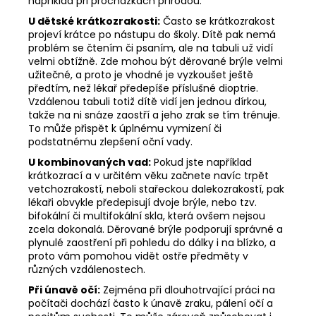
například při procházkách přírodou.
U dětské krátkozrakosti:
Často se krátkozrakost
projeví krátce po nástupu do školy. Dítě pak nemá
problém se čtením či psaním, ale na tabuli už vidí
velmi obtížně. Zde mohou být děrované brýle velmi
užitečné, a proto je vhodné je vyzkoušet ještě
předtím, než lékař předepíše příslušné dioptrie.
Vzdálenou tabuli totiž dítě vidí jen jednou dírkou,
takže na ni snáze zaostří a jeho zrak se tím trénuje.
To může přispět k úplnému vymizení či
podstatnému zlepšení oční vady.
U kombinovaných vad:
Pokud jste například
krátkozrací a v určitém věku začnete navíc trpět
vetchozrakostí, neboli stařeckou dalekozrakostí, pak
lékaři obvykle předepisují dvoje brýle, nebo tzv.
bifokální či multifokální skla, která ovšem nejsou
zcela dokonalá. Děrované brýle podporují správné a
plynulé zaostření při pohledu do dálky i na blízko, a
proto vám pomohou vidět ostře předměty v
různých vzdálenostech.
Při únavě očí:
Zejména při dlouhotrvající práci na
počítači dochází často k únavě zraku, pálení očí a