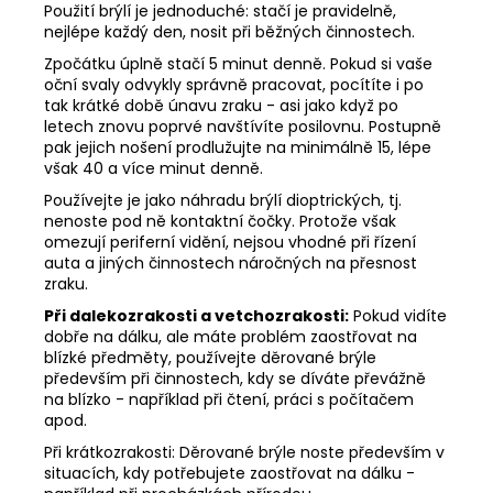
Použití brýlí je jednoduché: stačí je pravidelně,
nejlépe každý den, nosit při běžných činnostech.
Zpočátku úplně stačí 5 minut denně. Pokud si vaše
oční svaly odvykly správně pracovat, pocítíte i po
tak krátké době únavu zraku - asi jako když po
letech znovu poprvé navštívíte posilovnu. Postupně
pak jejich nošení prodlužujte na minimálně 15, lépe
však 40 a více minut denně.
Používejte je jako náhradu brýlí dioptrických, tj.
nenoste pod ně kontaktní čočky. Protože však
omezují periferní vidění, nejsou vhodné při řízení
auta a jiných činnostech náročných na přesnost
zraku.
Při dalekozrakosti a vetchozrakosti:
Pokud vidíte
dobře na dálku, ale máte problém zaostřovat na
blízké předměty, používejte děrované brýle
především při činnostech, kdy se díváte převážně
na blízko - například při čtení, práci s počítačem
apod.
Při krátkozrakosti: Děrované brýle noste především v
situacích, kdy potřebujete zaostřovat na dálku -