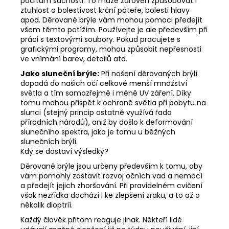
pocitům suchosti. To může zároveň způsobovat i
ztuhlost a bolestivost krční páteře, bolesti hlavy
apod. Děrované brýle vám mohou pomoci předejít
všem těmto potížím. Používejte je ale především při
práci s textovými soubory. Pokud pracujete s
grafickými programy, mohou způsobit nepřesnosti
ve vnímání barev, detailů atd.
Jako sluneční brýle:
Při nošení děrovaných brýlí
dopadá do našich očí celkově menší množství
světla a tím samozřejmě i méně UV záření. Díky
tomu mohou přispět k ochraně světla při pobytu na
slunci (stejný princip ostatně využívá řada
přírodních národů), aniž by došlo k deformování
slunečního spektra, jako je tomu u běžných
slunečních brýlí.
Kdy se dostaví výsledky?
Děrované brýle jsou určeny především k tomu, aby
vám pomohly zastavit rozvoj očních vad a nemocí
a předejít jejich zhoršování. Při pravidelném cvičení
však nezřídka dochází i ke zlepšení zraku, a to až o
několik dioptrií.
Každý člověk přitom reaguje jinak. Někteří lidé