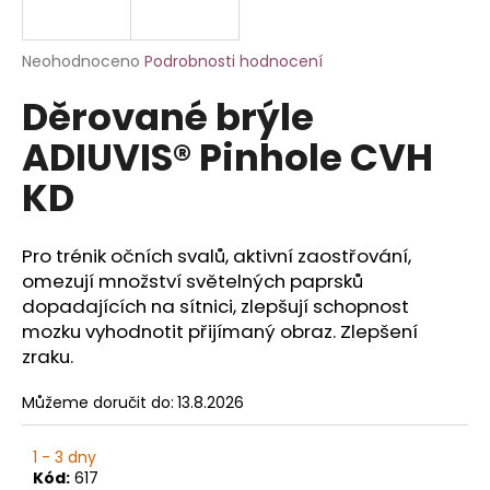
a
j
Průměrné
Neohodnoceno
Podrobnosti hodnocení
í
hodnocení
Děrované brýle
produktu
t
je
?
ADIUVIS® Pinhole CVH
0,0
z
KD
5
hvězdiček.
Pro trénik očních svalů, aktivní zaostřování,
HLEDAT
omezují množství světelných paprsků
dopadajících na sítnici, zlepšují schopnost
mozku vyhodnotit přijímaný obraz. Zlepšení
D
zraku.
o
p
Můžeme doručit do:
13.8.2026
o
r
1 - 3 dny
u
Kód:
617