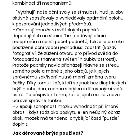
kombinaci tří mechanismů:
- "Vytrhují" naše oční svaly ze strnulosti, nutí je, aby
aktivně zaostřovaly a vyhledávaly optimální polohu
k pozorování jednotlivých předmětů.
- Omezují množství světelných paprsků
dopadajících na sítnici. Tím dodávají očním
receptorům menší počet podnětů, takže je pro oko
postižené oční vadou jednodušší zaostřit (každý
fotograf ví, že zúžení otvoru pro přívod světla do
fotoaparátu znamená zvýšení hloubky ostrosti).
Protože paprsky navíc přicházejí hlavně ze středu
zorného pole a méně z jeho okrajů, je k jejich
správnému zakřivení nutná menší změna tvaru
čočky. Díky tomu i lidé, kteří se jinak bez dioptrických
brýlí neobejdou, mohou s brýlemi děrovanými vidět
ostře. To přispívá k tomu, že se jejich oči se znovu
učí své správné funkci.
- Zlepšují schopnost mozku vyhodnotit přijímaný
obraz. I když totiž oko poskytuje jen neúplný obraz
okolí, mozek má tendenci chybějící části "puzzle"
doplnit.
Jak děrované brýle používat?