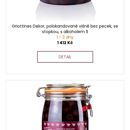
č
u
u
k
j
t
e
ů
m
Griottines Dekor, polokandované višně bez pecek, se
stopkou, s alkoholem 1l
e
1 - 3 dny
1 412 Kč
DETAIL