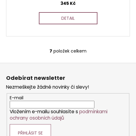
345 Kč
DETAIL
7
položek celkem
O
v
Z
l
á
á
Odebírat newsletter
d
p
a
Nezmeškejte žádné novinky či slevy!
a
c
t
E-mail
í
í
p
Vložením e-mailu souhlasíte s
podmínkami
r
ochrany osobních údajů
v
k
PŘIHLÁSIT SE
y