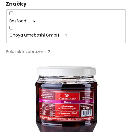
Značky
ů
a
j
í
Bosfood
5
t
Choya umeboshi GmbH
1
?
Položek k zobrazení:
7
V
HLEDAT
ý
p
i
D
s
o
p
p
r
o
o
r
u
d