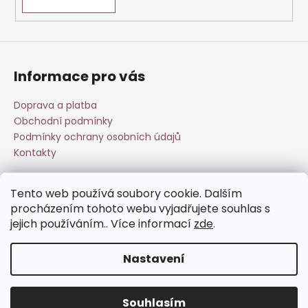
v
ý
p
i
s
Informace pro vás
u
Doprava a platba
Obchodní podmínky
Podmínky ochrany osobních údajů
Kontakty
Tento web používá soubory cookie. Dalším
Přijímáme online platby
procházením tohoto webu vyjadřujete souhlas s
jejich používáním.. Více informací
zde
.
Nastavení
Vytvořil Shoptet
Souhlasím
Copyright 2026
Esperit.cz
. Všechna práva vyhrazena.