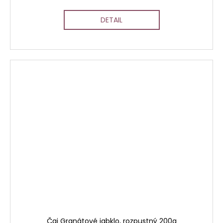
DETAIL
Čaj Granátové jabklo, rozpustný 200g