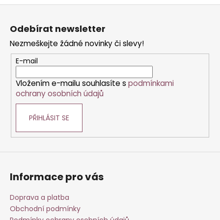
o
d
Z
v
a
á
á
c
Odebírat newsletter
n
p
í
í
Nezmeškejte žádné novinky či slevy!
p
a
r
t
E-mail
v
í
k
Vložením e-mailu souhlasíte s
podmínkami
y
ochrany osobních údajů
v
ý
PŘIHLÁSIT SE
p
i
s
u
Informace pro vás
Doprava a platba
Obchodní podmínky