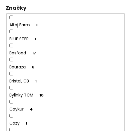
t
Značky
ů
Altaj Farm
1
BLUE STEP
1
Bosfood
17
Bouraza
6
Bristol, GB
1
Bylinky TČM
10
Caykur
4
Cozy
1