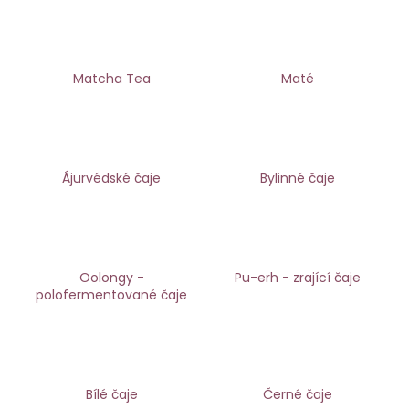
a
j
í
Matcha Tea
Maté
t
?
Ájurvédské čaje
Bylinné čaje
HLEDAT
Oolongy -
Pu-erh - zrající čaje
D
polofermentované čaje
o
p
o
r
u
Bílé čaje
Černé čaje