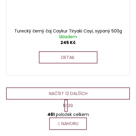
Turecký černý čaj Caykur Tiryaki Cayi, sypaný 500g
Skladem
245 Kč
DETAIL
NAČÍST 12 DALŠÍCH
S
1
39
t
O
r
461
položek celkem
v
á
NAHORU
l
n
k
á