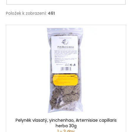
Položek k zobrazení:
461
V
ý
p
i
s
p
r
o
d
u
k
t
ů
Pelyněk vlasatý, yinchenhao, Artemisiae capillaris
herba 30g
1 - 3 dny