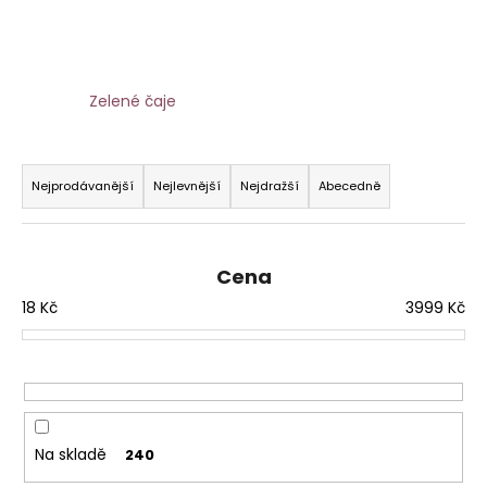
č
u
j
e
m
Zelené čaje
e
Ř
a
Nejprodávanější
Nejlevnější
Nejdražší
Abecedně
z
e
n
Cena
í
18
Kč
3999
Kč
p
r
o
d
u
Na skladě
240
k