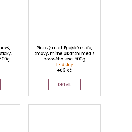
mavý,
Piniový med, Egejské moře,
tický,
tmavý, mírně pikantní med z
 500g
borového lesa, 500g
1 - 3 dny
403 Kč
DETAIL