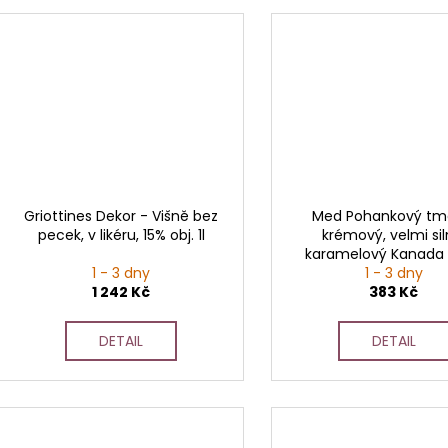
Griottines Dekor - Višně bez
Med Pohankový tm
pecek, v likéru, 15% obj. 1l
krémový, velmi sil
karamelový Kanada
1 - 3 dny
1 - 3 dny
1 242 Kč
383 Kč
DETAIL
DETAIL