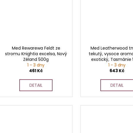
Med Rewarewa Feldt ze
Med Leatherwood t
stromu Knightia excelsa, Nový
tekutý, vysoce aroma
Zéland 500g
exotický, Tasmánie
1 - 3 dny
1 - 3 dny
461 Kč
643 Kč
DETAIL
DETAIL