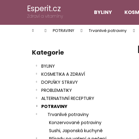
K
Přejít
Esperit.cz
na
o
BYLINY
KOSM
obsah
Zpět
Zpět
Zdraví a vitamíny
š
do
do
í
Domů
POTRAVINY
Trvanlivé potraviny
k
obchodu
obchodu
P
o
Kategorie
Přeskočit
s
kategorie
t
BYLINY
r
KOSMETIKA A ZDRAVÍ
a
DOPLŇKY STRAVY
n
PROBLEMATIKY
n
ALTERNATIVNÍ RECEPTURY
í
POTRAVINY
p
Trvanlivé potraviny
a
Konzervované potraviny
n
Sushi, Japonská kuchyně
e
Přísady na vaření a pečení