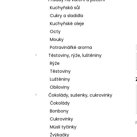
l
Kuchyňská sůl
Cukry a sladidla
Kuchyňské oleje
Octy
Mouky
Potravinářké aroma
Těstoviny, rýže, luštěniny
Rýže
Těstoviny
Luštěniny
Obiloviny
Čokolády, sušenky, cukrovinky
Čokolády
Bonbony
Cukrovinky
Müsli tyčinky
Žvýkačky