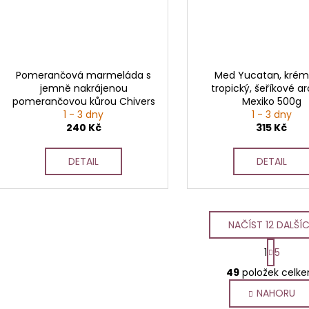
Pomerančová marmeláda s
Med Yucatan, krém
jemně nakrájenou
tropický, šeříkové a
pomerančovou kůrou Chivers
Mexiko 500g
1 - 3 dny
340g
1 - 3 dny
240 Kč
315 Kč
DETAIL
DETAIL
NAČÍST 12 DALŠÍ
S
1
5
t
O
r
49
položek celk
v
á
NAHORU
l
n