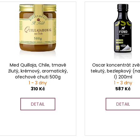
V
ý
p
i
s
p
r
o
d
Med Quillaja, Chile, tmavě
Oscar koncentrát zvě
žlutý, krémový, aromatický,
tekutý, bezlepkový (na
u
ořechové chuti 500g
l) 200ml
k
1 - 3 dny
1 - 3 dny
t
310 Kč
587 Kč
ů
DETAIL
DETAIL