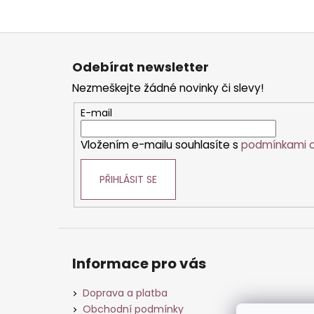
Z
á
Odebírat newsletter
p
Nezmeškejte žádné novinky či slevy!
a
t
E-mail
í
Vložením e-mailu souhlasíte s
podmínkami o
PŘIHLÁSIT SE
Informace pro vás
Doprava a platba
Obchodní podmínky