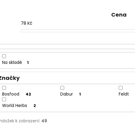
e
n
Cena
í
78
Kč
p
r
o
d
u
Na skladě
1
k
t
Značky
ů
Bosfood
Dabur
Feldt
42
1
World Herbs
2
Položek k zobrazení:
49