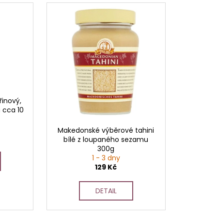
řinový,
 cca 10
Makedonské výběrové tahini
bílé z loupaného sezamu
300g
1 - 3 dny
129 Kč
DETAIL