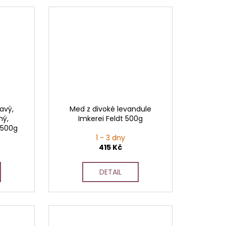
avý,
Med z divoké levandule
ný,
Imkerei Feldt 500g
 500g
1 - 3 dny
415 Kč
DETAIL