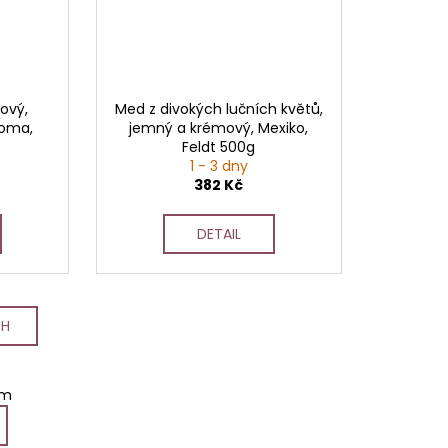
ový,
Med z divokých lučních květů,
roma,
jemný a krémový, Mexiko,
Feldt 500g
1 - 3 dny
382 Kč
DETAIL
CH
em