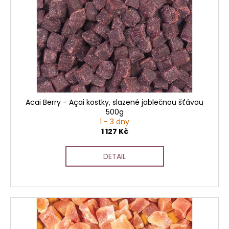
Acai Berry - Açai kostky, slazené jablečnou šťávou
500g
1 - 3 dny
1 127 Kč
DETAIL