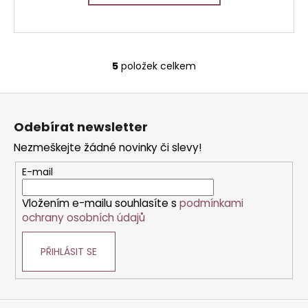
5
položek celkem
O
v
Z
l
á
á
Odebírat newsletter
d
p
a
Nezmeškejte žádné novinky či slevy!
a
c
t
E-mail
í
í
p
Vložením e-mailu souhlasíte s
podmínkami
r
ochrany osobních údajů
v
k
PŘIHLÁSIT SE
y
v
ý
p