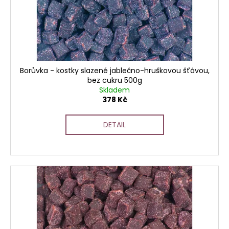
č
o
u
d
j
u
e
k
m
t
e
ů
Borůvka - kostky slazené jablečno-hruškovou šťávou,
bez cukru 500g
Skladem
378 Kč
DETAIL