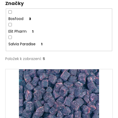
Značky
ů
a
j
í
Bosfood
3
t
Elit Pharm
1
?
Salvia Paradise
1
Položek k zobrazení:
5
HLEDAT
V
ý
D
p
o
i
p
s
o
p
r
r
u