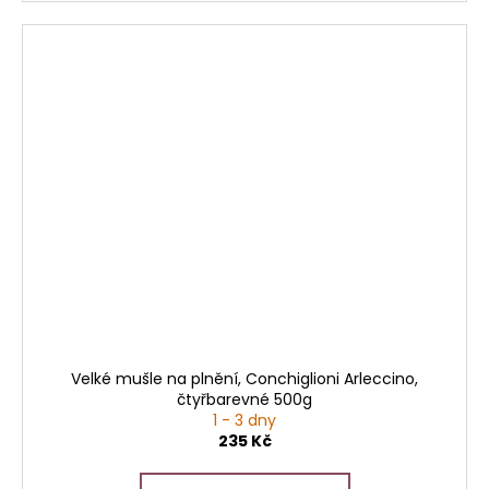
Velké mušle na plnění, Conchiglioni Arleccino,
čtyřbarevné 500g
1 - 3 dny
235 Kč