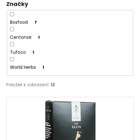
Značky
ů
a
j
í
Bosfood
7
t
Centonze
1
?
Tufoco
1
World Herbs
1
HLEDAT
Položek k zobrazení:
12
V
D
o
ý
p
p
o
i
r
s
u