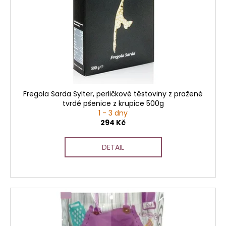
p
č
u
r
j
o
e
d
m
u
e
k
t
ů
Fregola Sarda Sylter, perličkové těstoviny z pražené
tvrdé pšenice z krupice 500g
1 - 3 dny
294 Kč
DETAIL