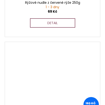
Rýžové nudle z červené rýže 250g
1 - 3 dny
69 Kč
DETAIL
192 KČ