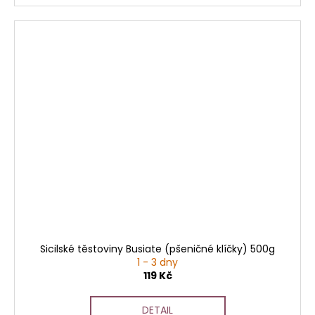
Sicilské těstoviny Busiate (pšeničné klíčky) 500g
1 - 3 dny
119 Kč
DETAIL