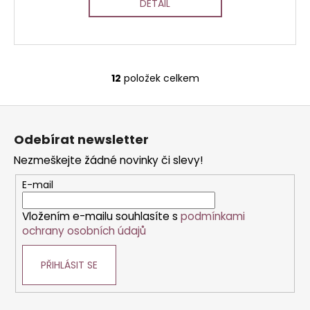
DETAIL
12
položek celkem
O
v
Z
l
á
á
Odebírat newsletter
d
p
a
Nezmeškejte žádné novinky či slevy!
a
c
t
E-mail
í
í
p
Vložením e-mailu souhlasíte s
podmínkami
r
ochrany osobních údajů
v
k
PŘIHLÁSIT SE
y
v
ý