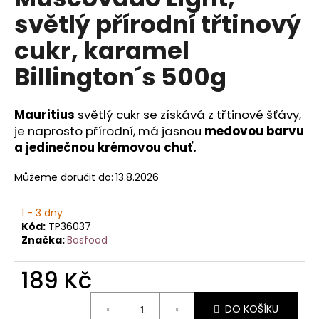
je
a
světlý přírodní třtinový
0,0
z
j
cukr, karamel
5
í
hvězdiček.
Billington´s 500g
t
?
Mauritius
světlý cukr se
získává z třtinové šťávy,
je naprosto přírodní, má jasnou
medovou barvu
a jedinečnou krémovou chuť.
HLEDAT
Můžeme doručit do:
13.8.2026
1 - 3 dny
D
Kód:
TP36037
Značka:
Bosfood
o
p
189 Kč
o
r
Měrná
u
DO KOŠÍKU
cena: