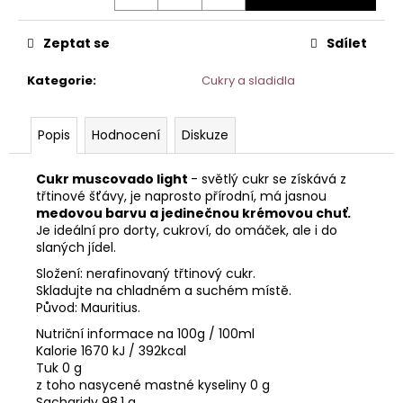
č
u
j
Zeptat se
Sdílet
e
m
Kategorie
:
Cukry a sladidla
e
Popis
Hodnocení
Diskuze
Cukr muscovado light
- s
větlý cukr se
získává z
třtinové šťávy, je naprosto přírodní, má jasnou
medovou barvu a jedinečnou krémovou chuť.
Je ideální pro dorty, cukroví, do omáček, ale i do
slaných jídel.
Složení: nerafinovaný třtinový cukr.
Skladujte
na chladném
a suchém místě.
Původ: Mauritius.
Nutriční informace na
100g / 100ml
Kalorie
1670 kJ / 392kcal
Tuk 0 g
z toho nasycené mastné kyseliny 0 g
Sacharidy 98,1 g