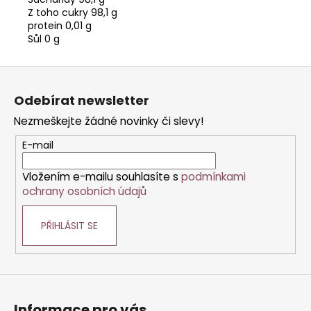
Z toho cukry 98,1 g
protein 0,01 g
Sůl 0 g
Z
á
Odebírat newsletter
p
Nezmeškejte žádné novinky či slevy!
a
t
E-mail
í
Vložením e-mailu souhlasíte s
podmínkami
ochrany osobních údajů
PŘIHLÁSIT SE
Informace pro vás