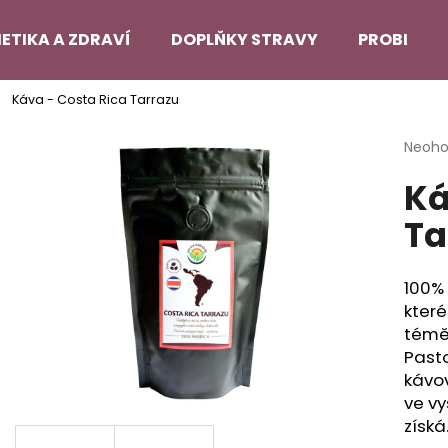
ETIKA A ZDRAVÍ
DOPLŇKY STRAVY
PROBLEMA
Káva - Costa Rica Tarrazu
Co potřebujete najít?
Průmě
Neoh
hodno
Ká
produ
HLEDAT
je
Ta
0,0
z
5
Doporučujeme
hvězdi
100% 
které
téměř
Pasto
kávov
ve v
získá.