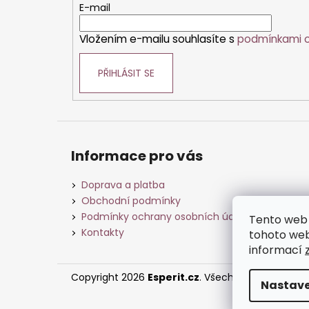
t
E-mail
í
Vložením e-mailu souhlasíte s
podmínkami o
PŘIHLÁSIT SE
Informace pro vás
Doprava a platba
Obchodní podmínky
Podmínky ochrany osobních údajů
Tento web 
Kontakty
tohoto webu
informací
Copyright 2026
Esperit.cz
. Všechna práva vyhra
Nastave