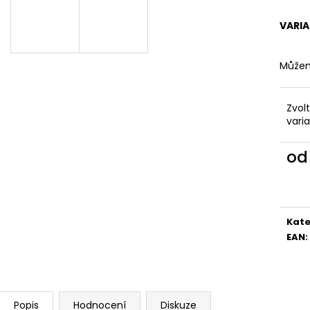
VARI
Můžem
Zvol
vari
o
Měr
cena
Kate
EAN
:
Popis
Hodnocení
Diskuze