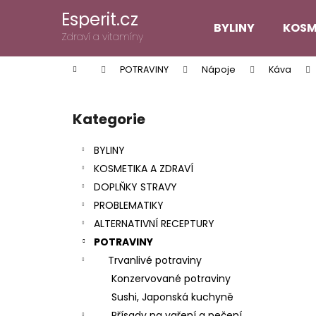
K
Přejít
Esperit.cz
na
o
BYLINY
KOSM
obsah
Zpět
Zpět
Zdraví a vitamíny
š
do
do
í
Domů
POTRAVINY
Nápoje
Káva
k
obchodu
obchodu
P
o
Kategorie
Přeskočit
s
kategorie
t
BYLINY
r
KOSMETIKA A ZDRAVÍ
a
DOPLŇKY STRAVY
n
PROBLEMATIKY
n
ALTERNATIVNÍ RECEPTURY
í
POTRAVINY
p
Trvanlivé potraviny
a
Konzervované potraviny
n
Sushi, Japonská kuchyně
e
Přísady na vaření a pečení