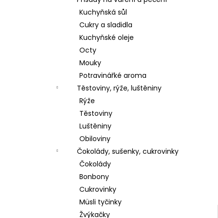
l
Kuchyňská sůl
Cukry a sladidla
Kuchyňské oleje
Octy
Mouky
Potravinářké aroma
Těstoviny, rýže, luštěniny
Rýže
Těstoviny
Luštěniny
Obiloviny
Čokolády, sušenky, cukrovinky
Čokolády
Bonbony
Cukrovinky
Müsli tyčinky
Žvýkačky