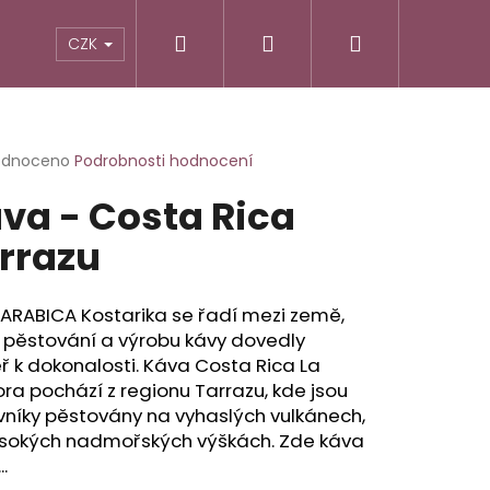
Hledat
Přihlášení
Nákupní
TIKY
ALTERNATIVNÍ RECEPTURY
POTRAVINY
CZK
košík
rné
odnoceno
Podrobnosti hodnocení
cení
va - Costa Rica
ktu
rrazu
ček.
ARABICA Kostarika se řadí mezi země,
 pěstování a výrobu kávy dovedly
 k dokonalosti. Káva Costa Rica La
ra pochází z regionu Tarrazu, kde jsou
níky pěstovány na vyhaslých vulkánech,
ysokých nadmořských výškách. Zde káva
..