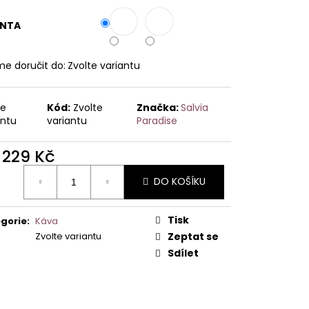
ANTA
e doručit do:
Zvolte variantu
te
Kód:
Zvolte
Značka:
Salvia
antu
variantu
Paradise
d
229 Kč
ná
DO KOŠÍKU
:
Tisk
gorie
:
Káva
Zvolte variantu
Zeptat se
Sdílet