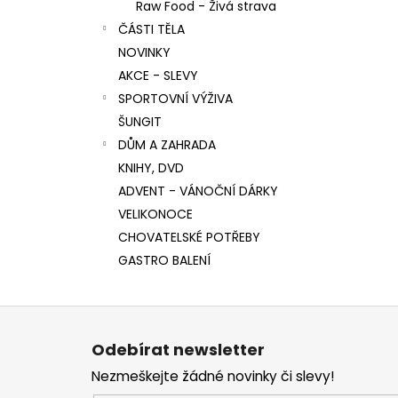
Raw Food - Živá strava
ČÁSTI TĚLA
NOVINKY
AKCE - SLEVY
SPORTOVNÍ VÝŽIVA
ŠUNGIT
DŮM A ZAHRADA
KNIHY, DVD
ADVENT - VÁNOČNÍ DÁRKY
VELIKONOCE
CHOVATELSKÉ POTŘEBY
GASTRO BALENÍ
Z
á
Odebírat newsletter
p
Nezmeškejte žádné novinky či slevy!
a