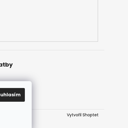
latby
ouhlasím
Vytvořil Shoptet