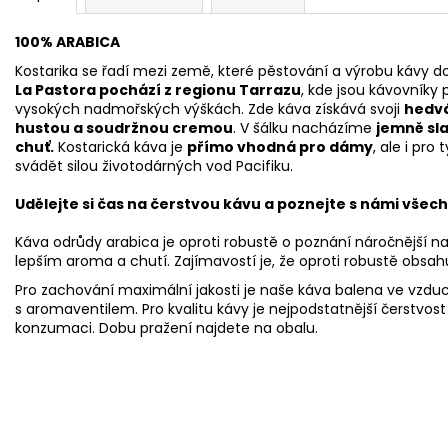
100% ARABICA
Kostarika se řadí mezi země, které pěstování a výrobu kávy d
La Pastora pochází z regionu Tarrazu
, kde jsou kávovníky
vysokých nadmořských výškách. Zde káva získává svoji
hedvá
hustou a soudržnou cremou
. V šálku nacházíme
jemně sl
chuť.
Kostarická káva je
přímo vhodná pro dámy
, ale i pro
svádět silou životodárných vod Pacifiku.
Udělejte si čas na čerstvou kávu a poznejte s námi všec
Káva odrůdy arabica je oproti robustě o poznání náročnější na
lepším aroma a chutí. Zajímavostí je, že oproti robustě obsa
Pro zachování maximální jakosti je naše káva balena ve vz
s aromaventilem. Pro kvalitu kávy je nejpodstatnější čerstvos
konzumaci. Dobu pražení najdete na obalu.