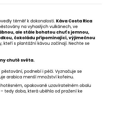
ovedly téměř k dokonalosti.
Káva Costa Rica
 pěstovány na vyhaslých vulkánech, ve
bnou, ale stále bohatou chuť s jemnou,
adkou, čokoládu připomínající, výjimečnou
 ty, kteří s plantážní kávou začínají. Nechte se
hny chutě světa.
 pěstování, podnebí i péči. Vyznačuje se
huje arabica menší množství kofeinu.
duchotěsném, opakovaně uzavíratelném obalu
t – tedy doba, která uběhla od pražení ke