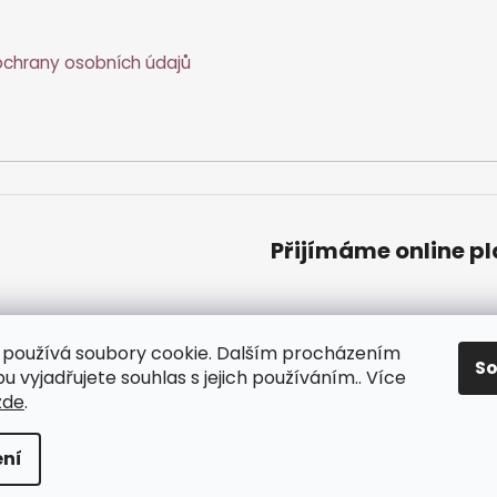
chrany osobních údajů
Přijímáme online p
používá soubory cookie. Dalším procházením
S
 vyjadřujete souhlas s jejich používáním.. Více
zde
.
zena.
ní