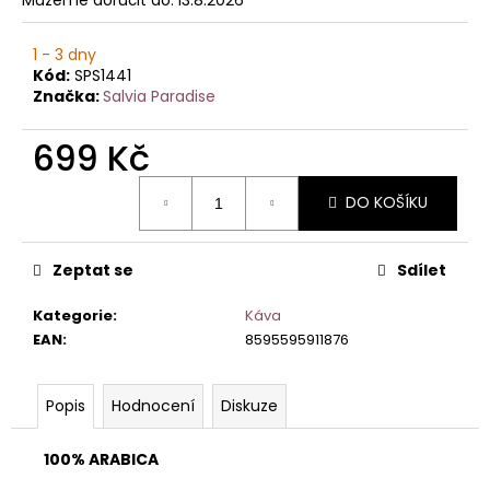
č
u
j
1 - 3 dny
e
Kód:
SPS1441
m
Značka:
Salvia Paradise
e
699 Kč
Měrná
DO KOŠÍKU
cena:
Zeptat se
Sdílet
Kategorie
:
Káva
EAN
:
8595595911876
Popis
Hodnocení
Diskuze
100% ARABICA