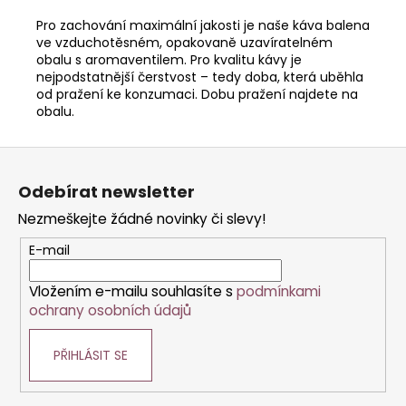
Pro zachování maximální jakosti je naše káva balena
ve vzduchotěsném, opakovaně uzavíratelném
obalu s aromaventilem. Pro kvalitu kávy je
nejpodstatnější čerstvost – tedy doba, která uběhla
od pražení ke konzumaci. Dobu pražení najdete na
obalu.
Z
á
Odebírat newsletter
p
Nezmeškejte žádné novinky či slevy!
a
t
E-mail
í
Vložením e-mailu souhlasíte s
podmínkami
ochrany osobních údajů
PŘIHLÁSIT SE