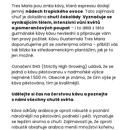
Tres Maria jsou zrnka kávy, která espressu dodají
jemný
nádech tropického ovoce
. Tato zajímavá
chuť je doladěna
chutí čokolády
.
Vyznačuje se
vynikajícím tělem, intenzivní vůní květů
a pomerančových poupat
– i to dělá z této
gurmánské kávy kávu nevšední a připravuje vám
ten pravý požitek. Kávu Guatemala Tres Maria
doporučujeme pít se zavřenýma očima – přiblíží vás
tak blízko ke středoamerickým plantážím, jak je to
jen možné.
Označení SHG (Strictly High Growing) udává, že se
jedná o kávu pěstovanou v nadmořské výšce
nejméně 1 500 m. Obecně je známo, že čím výše je
káva pěstována, tím je kvalitnější.
Udělejte si čas na čerstvou kávu a poznejte
s námi všechny chutě světa.
Káva odrůdy arabica je oproti robustě o poznání
náročnější na pěstování, podnebí i péči. Vyznačuje
se lepším aroma a chutí. Zajímavostí je, že oproti
robustě obsahuje arabica menší množství kofeinu.