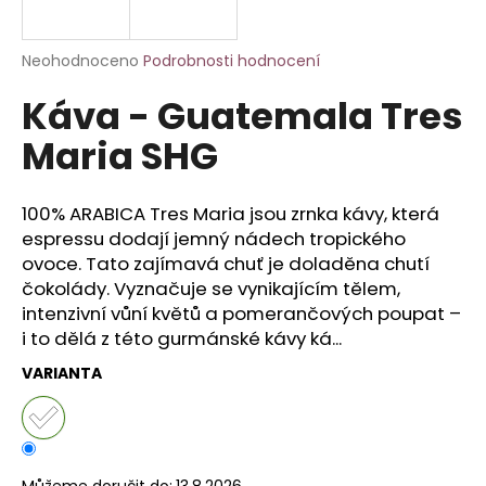
a
j
Průměrné
Neohodnoceno
Podrobnosti hodnocení
í
hodnocení
Káva - Guatemala Tres
produktu
t
je
?
Maria SHG
0,0
z
5
hvězdiček.
100% ARABICA Tres Maria jsou zrnka kávy, která
espressu dodají jemný nádech tropického
HLEDAT
ovoce. Tato zajímavá chuť je doladěna chutí
čokolády. Vyznačuje se vynikajícím tělem,
intenzivní vůní květů a pomerančových poupat –
i to dělá z této gurmánské kávy ká...
D
o
VARIANTA
p
o
r
u
Můžeme doručit do:
13.8.2026