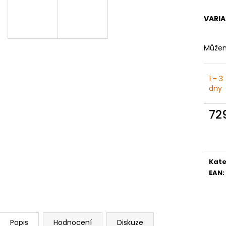
VARI
Můžem
1 - 3
dny
72
Měr
cena
Kate
EAN
:
Popis
Hodnocení
Diskuze