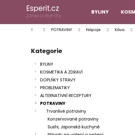
K
Přejít
Esperit.cz
na
o
BYLINY
KOSM
obsah
Zpět
Zpět
Zdraví a vitamíny
š
do
do
í
Domů
POTRAVINY
Nápoje
Káva
k
obchodu
obchodu
P
o
Kategorie
Přeskočit
s
kategorie
t
BYLINY
r
KOSMETIKA A ZDRAVÍ
a
DOPLŇKY STRAVY
n
PROBLEMATIKY
n
ALTERNATIVNÍ RECEPTURY
í
POTRAVINY
p
Trvanlivé potraviny
a
Konzervované potraviny
n
Sushi, Japonská kuchyně
e
Přísady na vaření a pečení