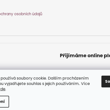
chrany osobních údajů
Přijímáme online p
používá soubory cookie. Dalším procházením
S
 vyjadřujete souhlas s jejich používáním.. Více
zde
.
zena.
ní