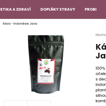
ETIKA A ZDRAVÍ
DOPLŇKY STRAVY
PROBLEMA
Káva - Indonésie Java
Co potřebujete najít?
Průmě
Neoh
hodno
Ká
produ
HLEDAT
je
Ja
0,0
z
5
Doporučujeme
hvězdi
100% 
oček
s dec
Indo
plant
silno
kombi