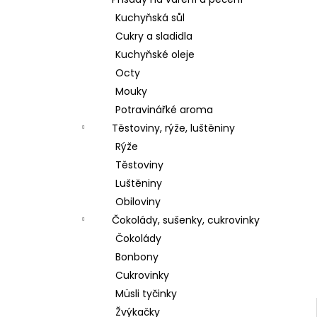
l
Kuchyňská sůl
Cukry a sladidla
Kuchyňské oleje
Octy
Mouky
Potravinářké aroma
Těstoviny, rýže, luštěniny
Rýže
Těstoviny
Luštěniny
Obiloviny
Čokolády, sušenky, cukrovinky
Čokolády
Bonbony
Cukrovinky
Müsli tyčinky
Žvýkačky