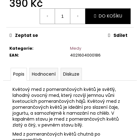
390 Kč
č
u
Měrná
j
DO KOŠÍKU
cena:
e
m
e
Zeptat se
Sdílet
Kategorie
:
Medy
EAN
:
4021604000186
Popis
Hodnocení
Diskuze
Květový med z pomerančových květů je světlý,
lahodný ovocný med, který rozvíjí jemnou vůni
kvetoucích pomerančových hájů. Květový med z
pomerančových květů je ideální pro slazení čaje,
jogurtu, a samozřejmě k namazání na chléb. V
kapalném stavu je med z pomerančových květů
zlatý a čirý, v pevném stavu bílý.
Med z pomerančových květů chutná po
pomerančích.