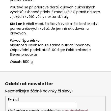
Používá se při přípravě dortů a jiných cukrářských
výrobků. Obecně příchuť medu záleží právě na tom,
z jakých květů včely nektar sbíraly.
Složení:
Včelí med, špičková kvalita. Složení: Med z
pomerančových květů. Je jemně skladován a
lahvován.
Původ: Španělsko.
Vlastnosti: Neobsahuje žádné nutriční hodnoty.
Odpovědní podnikatelé: Rüdiger Feldt Imkerei +
Bienenprodukte
Obsah: 500 g
Z
á
Odebírat newsletter
p
Nezmeškejte žádné novinky či slevy!
a
t
E-mail
í
Vložením e-mailu souhlasíte s
podmínkami