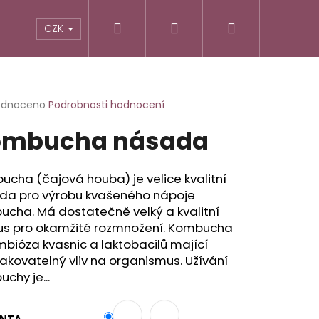
Hledat
Přihlášení
Nákupní
TIKY
ALTERNATIVNÍ RECEPTURY
POTRAVINY
CZK
košík
rné
odnoceno
Podrobnosti hodnocení
cení
ombucha násada
ktu
cha (čajová houba) je velice kvalitní
da pro výrobu kvašeného nápoje
ček.
cha. Má dostatečně velký a kvalitní
us pro okamžité rozmnožení. Kombucha
mbióza kvasnic a laktobacilů mající
kovatelný vliv na organismus. Užívání
chy je...
ANTA