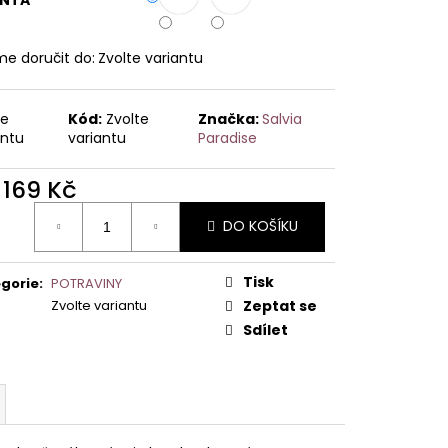
e doručit do:
Zvolte variantu
te
Kód:
Zvolte
Značka:
Salvia
antu
variantu
Paradise
d
169 Kč
ná
DO KOŠÍKU
:
Tisk
gorie
:
POTRAVINY
Zvolte variantu
Zeptat se
Sdílet