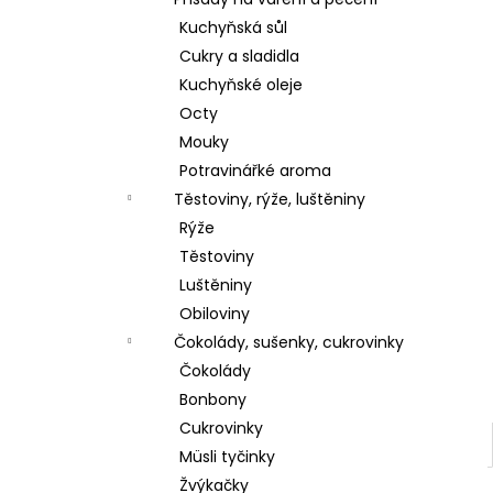
l
Kuchyňská sůl
Cukry a sladidla
Kuchyňské oleje
Octy
Mouky
Potravinářké aroma
Těstoviny, rýže, luštěniny
Rýže
Těstoviny
Luštěniny
Obiloviny
Čokolády, sušenky, cukrovinky
Čokolády
Bonbony
Cukrovinky
Müsli tyčinky
Žvýkačky