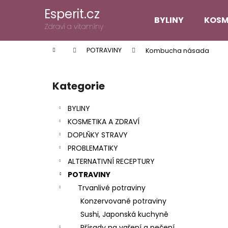
K
Přejít
Esperit.cz
na
o
BYLINY
KOSM
obsah
Zpět
Zpět
Zdraví a vitamíny
š
do
do
í
Domů
POTRAVINY
Kombucha násada
k
obchodu
obchodu
P
o
Kategorie
Přeskočit
s
kategorie
t
BYLINY
r
KOSMETIKA A ZDRAVÍ
a
DOPLŇKY STRAVY
n
PROBLEMATIKY
n
ALTERNATIVNÍ RECEPTURY
í
POTRAVINY
p
Trvanlivé potraviny
a
Konzervované potraviny
n
Sushi, Japonská kuchyně
e
Přísady na vaření a pečení