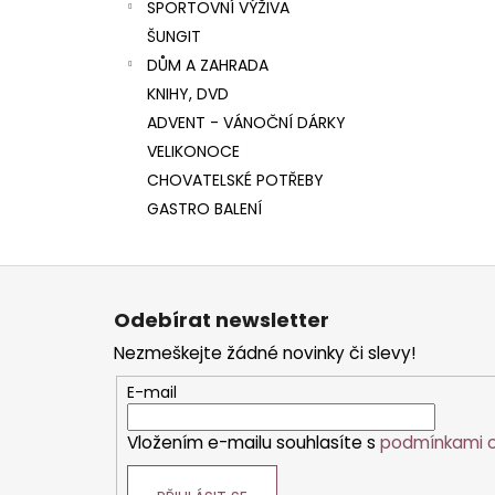
SPORTOVNÍ VÝŽIVA
ŠUNGIT
DŮM A ZAHRADA
KNIHY, DVD
ADVENT - VÁNOČNÍ DÁRKY
VELIKONOCE
CHOVATELSKÉ POTŘEBY
GASTRO BALENÍ
Z
á
Odebírat newsletter
p
Nezmeškejte žádné novinky či slevy!
a
t
E-mail
í
Vložením e-mailu souhlasíte s
podmínkami o