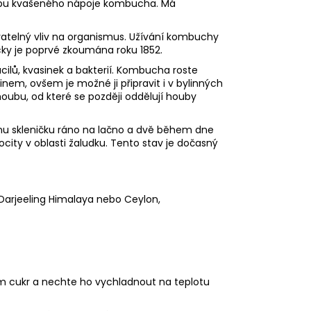
ýrobu kvašeného nápoje kombucha. Má
atelný vliv na organismus. Užívání kombuchy
ky je poprvé zkoumána roku 1852.
ilů, kvasinek a bakterií. Kombucha roste
nem, ovšem je možné ji připravit i v bylinných
oubu, od které se později oddělují houby
dnu skleničku ráno na lačno a dvě během dne
city v oblasti žaludku. Tento stav je dočasný
e Darjeeling Himalaya nebo Ceylon,
něm cukr a nechte ho vychladnout na teplotu