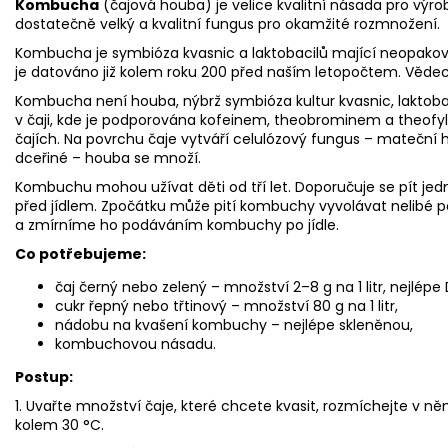
Kombucha
(čajová houba) je velice kvalitní násada pro v
dostatečně velký a kvalitní fungus pro okamžité rozmnožení.
Kombucha je symbióza kvasnic a laktobacilů mající neopakov
je datováno již kolem roku 200 před naším letopočtem. Vědec
Kombucha není houba, nýbrž symbióza kultur kvasnic, laktobac
v čaji, kde je podporována kofeinem, theobrominem a theofyli
čajích. Na povrchu čaje vytváří celulózový fungus – mateční h
dceřiné – houba se množí.
Kombuchu mohou užívat děti od tří let. Doporučuje se pít je
před jídlem. Zpočátku může pití kombuchy vyvolávat nelibé po
a zmírníme ho podáváním kombuchy po jídle.
Co potřebujeme:
čaj černý nebo zelený – množství 2–8 g na 1 litr, nejlép
cukr řepný nebo třtinový – množství 80 g na 1 litr,
nádobu na kvašení kombuchy – nejlépe skleněnou,
kombuchovou násadu.
Postup:
1. Uvařte množství čaje, které chcete kvasit, rozmíchejte v 
kolem 30 °C.