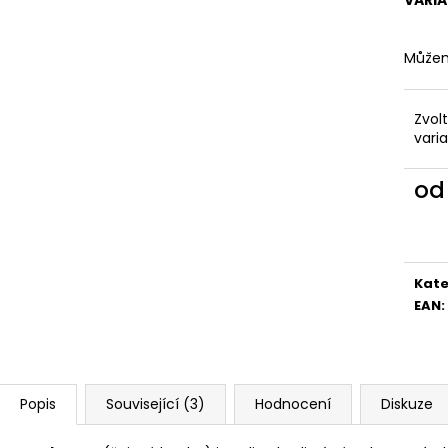
Můžem
Zvol
vari
o
Měr
cena
Kate
EAN
:
Popis
Související (3)
Hodnocení
Diskuze