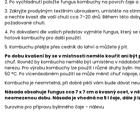
2. Po vychladnutí položte fungus kombuchy na povrch čaje a p
3. Zakryjte prodyšným textilním ubrouskem, umístěte na stinn
a nechte kvasit dle vaší chuti cca 7–20 dnů. Během této dob
požadované chuti.
4. Po dokvašení dle vašich představ vyjměte fungus, který se ro
hotové kombuchy pro další použití.
5. Kombuchu přelijte přes cedník do lahví a můžete ji pít.
Po dobu kvašení by se v místnosti nemělo kouřit ani být
chuť. Rovněž by kombucha neměla být umístěna v nádobách z 
nerezu. Pro výrobu kombuchy lze použít i různé druhy bylin.
50 °C. Po vícenásobném použití se může měnit chuť nápoje,
Kombucha je nesmrtelná, při dobré péči vám bude dávat neu
Násada obsahuje fungus cca 7 x 7 cm a kvasný ocet, v 
neomezenou dobu. Násada je vhodná na 5 l čaje, dále ji 
Surovina pro přípravu bylinného čaje – nálevu