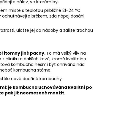
řidejte nálev, ve kterém byl.
ém místě s teplotou přibližně 21–24 °C
y ochutnávejte brčkem, zda nápoj dosáhl
zrostl, uložte jej do nádoby a zalijte trochou
 přítomny jiné pachy.
To má velký vliv na
hliníku a dalších kovů, kromě kvalitního
 Hotová kombucha nesmí být ohřívána nad
 neboť kombucha stárne.
stále nové dceřiné kombuchy.
němž je kombucha uchovávána kvalitní po
lze pak již neomezeně množit.