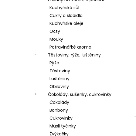
l
Kuchyňská sůl
Cukry a sladidla
Kuchyňské oleje
Octy
Mouky
Potravinářké aroma
Těstoviny, rýže, luštěniny
Rýže
Těstoviny
Luštěniny
Obiloviny
Čokolády, sušenky, cukrovinky
Čokolády
Bonbony
Cukrovinky
Müsli tyčinky
Žvýkačky