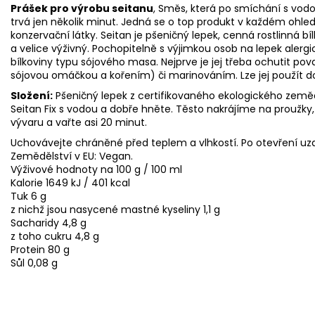
Prášek pro výrobu seitanu
, Směs, která po smíchání s vod
trvá jen několik minut. Jedná se o top produkt v každém ohl
konzervační látky. Seitan je pšeničný lepek, cenná rostlinná bí
a velice výživný. Pochopitelně s výjimkou osob na lepek alergi
bílkoviny typu sójového masa. Nejprve je jej třeba ochutit po
sójovou omáčkou a kořením) či marinováním. Lze jej použít do 
Složení:
Pšeničný lepek z certifikovaného ekologického země
Seitan Fix s vodou a dobře hněte. Těsto nakrájíme na proužky, 
vývaru a vařte asi 20 minut.
Uchovávejte chráněné před teplem a vlhkostí. Po otevření uz
Zemědělství v EU: Vegan.
Výživové hodnoty na 100 g / 100 ml
Kalorie 1649 kJ / 401 kcal
Tuk 6 g
z nichž jsou nasycené mastné kyseliny 1,1 g
Sacharidy 4,8 g
z toho cukru 4,8 g
Protein 80 g
Sůl 0,08 g