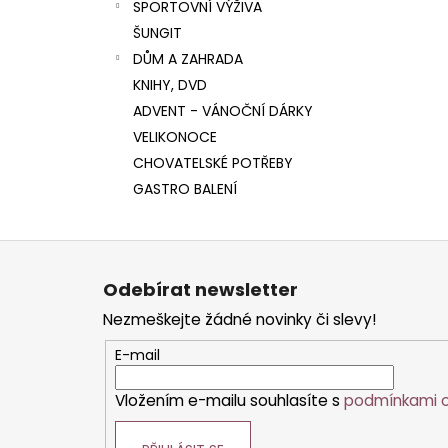
SPORTOVNÍ VÝŽIVA
ŠUNGIT
DŮM A ZAHRADA
KNIHY, DVD
ADVENT - VÁNOČNÍ DÁRKY
VELIKONOCE
CHOVATELSKÉ POTŘEBY
GASTRO BALENÍ
Z
á
Odebírat newsletter
p
Nezmeškejte žádné novinky či slevy!
a
t
E-mail
í
Vložením e-mailu souhlasíte s
podmínkami o