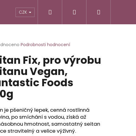
Hledat
Přihlášení
Nákupní
TIKY
ALTERNATIVNÍ RECEPTURY
POTRAVINY
CZK
košík
rné
odnoceno
Podrobnosti hodnocení
cení
itan Fix, pro výrobu
ktu
itanu Vegan,
ntastic Foods
ček.
0g
n je pšeničný lepek, cenná rostlinná
vina, po smíchání s vodou, získá až
násobnou hmotnost, samostatný seitan
hce stravitelný a velice výživný.