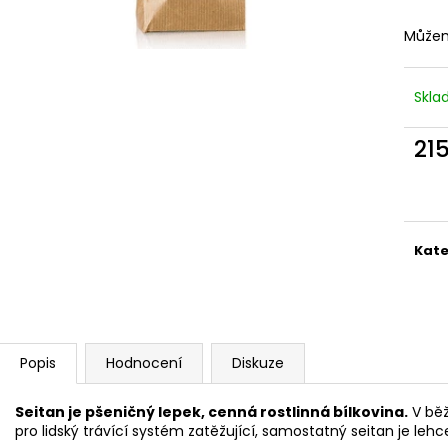
Můžem
Skl
21
Měr
cena
Kate
Popis
Hodnocení
Diskuze
Seitan je pšeničný lepek, cenná rostlinná bílkovina.
V běž
pro lidský trávící systém zatěžující, samostatný seitan je lehce