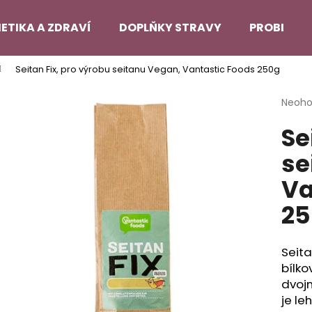
ETIKA A ZDRAVÍ
DOPLŇKY STRAVY
PROBLEMA
Seitan Fix, pro výrobu seitanu Vegan, Vantastic Foods 250g
Co potřebujete najít?
Průmě
Neoh
hodno
Se
produ
HLEDAT
je
se
0,0
z
Va
5
Doporučujeme
hvězdi
25
Seita
bílko
dvoj
je le