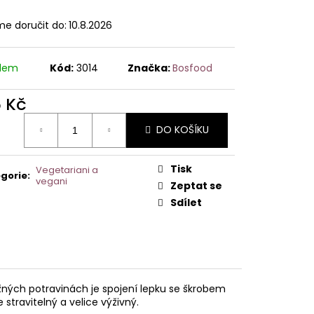
e doručit do:
10.8.2026
adem
Kód:
3014
Značka:
Bosfood
5 Kč
ná
DO KOŠÍKU
:
Tisk
Vegetariani a
gorie
:
vegani
Zeptat se
Sdílet
ných potravinách je spojení lepku se škrobem
 stravitelný a velice výživný.