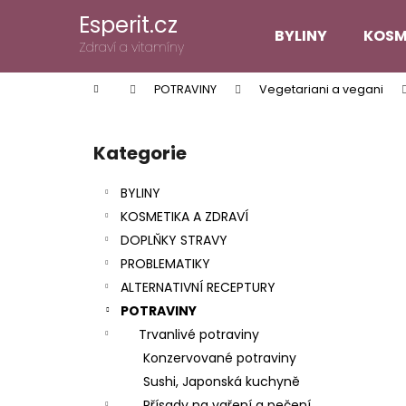
K
Přejít
Esperit.cz
na
o
BYLINY
KOSM
obsah
Zpět
Zpět
Zdraví a vitamíny
š
do
do
í
Domů
POTRAVINY
Vegetariani a vegani
k
obchodu
obchodu
P
o
Kategorie
Přeskočit
s
kategorie
t
BYLINY
r
KOSMETIKA A ZDRAVÍ
a
DOPLŇKY STRAVY
n
PROBLEMATIKY
n
ALTERNATIVNÍ RECEPTURY
í
POTRAVINY
p
Trvanlivé potraviny
a
Konzervované potraviny
n
Sushi, Japonská kuchyně
e
Přísady na vaření a pečení