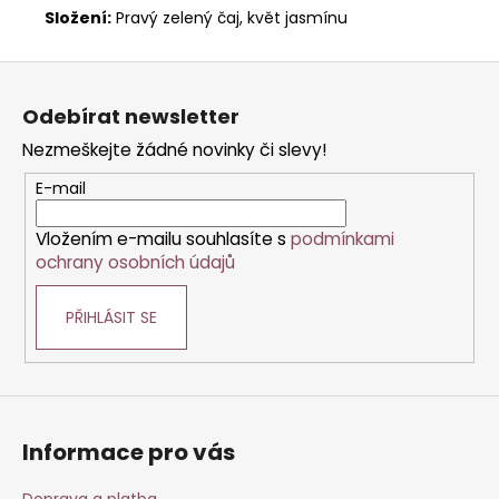
Složení:
Pravý zelený čaj, květ jasmínu
Z
á
Odebírat newsletter
p
Nezmeškejte žádné novinky či slevy!
a
t
E-mail
í
Vložením e-mailu souhlasíte s
podmínkami
ochrany osobních údajů
PŘIHLÁSIT SE
Informace pro vás
Doprava a platba