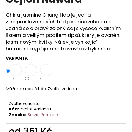
je
a
0,0
z
j
China jasmine Chung Hao je jedna
5
z nejproslavenějších tříd jasmínového čaje.
í
hvězdiček.
Jedná se o pravý zelený čaj s vysoce kvalitním
t
listem a velkým podílem tipsů, který je ovoněn
?
jasmínovými kvítky. Nálev je vynikající,
harmonické, příjemné trávové až bylinné ch...
VARIANTA
HLEDAT
Můžeme doručit do:
Zvolte variantu
D
o
Zvolte variantu
p
Kód:
Zvolte variantu
o
Značka:
Salvia Paradise
r
u
od
351 Kč