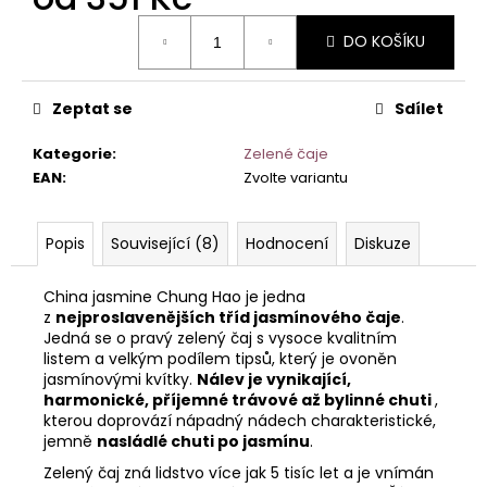
č
u
Měrná
DO KOŠÍKU
cena:
j
e
m
Zeptat se
Sdílet
e
Kategorie
:
Zelené čaje
EAN
:
Zvolte variantu
Popis
Související (8)
Hodnocení
Diskuze
China jasmine Chung Hao je jedna
z
nejproslavenějších tříd jasmínového čaje
.
Jedná se o pravý zelený čaj s vysoce kvalitním
listem a velkým podílem tipsů, který je ovoněn
jasmínovými kvítky.
Nálev je vynikající,
harmonické, příjemné trávové až bylinné chuti
,
kterou doprovází nápadný nádech charakteristické,
jemně
nasládlé chuti po jasmínu
.
Zelený čaj zná lidstvo více jak 5 tisíc let a je vnímán