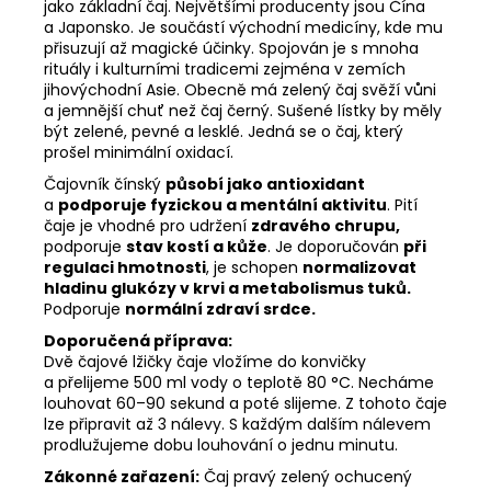
jako základní čaj. Největšími producenty jsou Čína
a Japonsko. Je součástí východní medicíny, kde mu
přisuzují až magické účinky. Spojován je s mnoha
rituály i kulturními tradicemi zejména v zemích
jihovýchodní Asie. Obecně má zelený čaj svěží vůni
a jemnější chuť než čaj černý. Sušené lístky by měly
být zelené, pevné a lesklé. Jedná se o čaj, který
prošel minimální oxidací.
Čajovník čínský
působí jako antioxidant
a
podporuje fyzickou a mentální aktivitu
. Pití
čaje je vhodné pro udržení
zdravého chrupu,
podporuje
stav kostí a kůže
. Je doporučován
při
regulaci hmotnosti
, je schopen
normalizovat
hladinu glukózy v krvi a metabolismus tuků.
Podporuje
normální zdraví srdce.
Doporučená příprava:
Dvě čajové lžičky čaje vložíme do konvičky
a přelijeme 500 ml vody o teplotě 80 °C. Necháme
louhovat 60–90 sekund a poté slijeme. Z tohoto čaje
lze připravit až 3 nálevy. S každým dalším nálevem
prodlužujeme dobu louhování o jednu minutu.
Zákonné zařazení:
Čaj pravý zelený ochucený