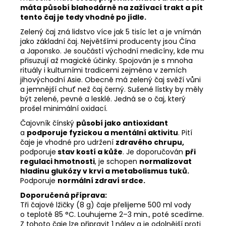
máta působí blahodárně na zažívací trakt a pít
tento čaj je tedy vhodné po jídle.
Zelený čaj zná lidstvo více jak 5 tisíc let a je vnímán
jako základní čaj. Největšími producenty jsou Čína
a Japonsko. Je součástí východní medicíny, kde mu
přisuzují až magické účinky. Spojován je s mnoha
rituály i kulturními tradicemi zejména v zemích
jihovýchodní Asie. Obecně má zelený čaj svěží vůni
a jemnější chuť než čaj černý. Sušené lístky by měly
být zelené, pevné a lesklé. Jedná se o čaj, který
prošel minimální oxidací.
Čajovník čínský
působí jako antioxidant
a
podporuje fyzickou a mentální aktivitu
. Pití
čaje je vhodné pro udržení
zdravého chrupu,
podporuje
stav kostí a kůže
. Je doporučován
při
regulaci hmotnosti
, je schopen
normalizovat
hladinu glukózy v krvi a metabolismus tuků.
Podporuje
normální zdraví srdce.
Doporučená příprava:
Tři čajové lžičky (8 g) čaje přelijeme 500 ml vody
o teplotě 85 °C. Louhujeme 2–3 min., poté scedíme.
Z tohoto čaje lze připravit 1 nálev a je odolnější proti