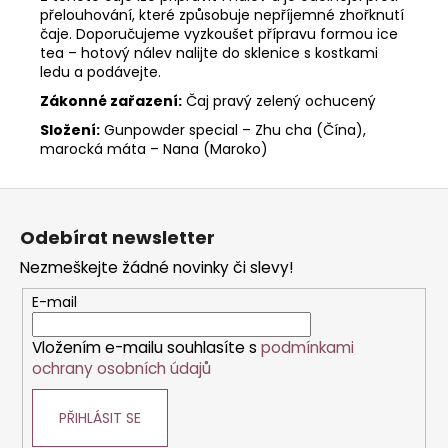
přelouhování, které způsobuje nepříjemné zhořknutí
čaje. Doporučujeme vyzkoušet přípravu formou ice
tea – hotový nálev nalijte do sklenice s kostkami
ledu a podávejte.
Zákonné zařazení:
Čaj pravý zelený ochucený
Složení:
Gunpowder special – Zhu cha (Čína),
marocká máta – Nana (Maroko)
Z
á
Odebírat newsletter
p
Nezmeškejte žádné novinky či slevy!
a
t
E-mail
í
Vložením e-mailu souhlasíte s
podmínkami
ochrany osobních údajů
PŘIHLÁSIT SE