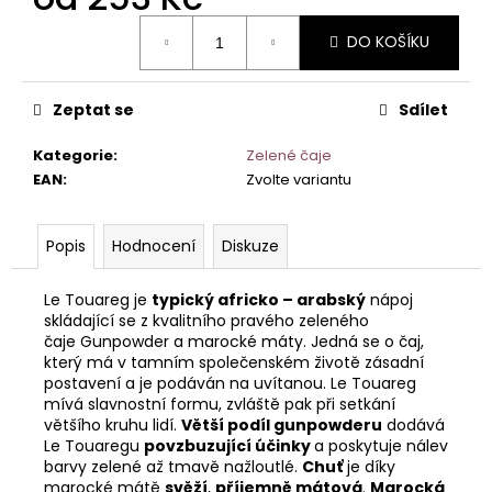
č
u
Měrná
DO KOŠÍKU
cena:
j
e
m
Zeptat se
Sdílet
e
Kategorie
:
Zelené čaje
EAN
:
Zvolte variantu
Popis
Hodnocení
Diskuze
Le Touareg je
typický africko – arabský
nápoj
skládající se z kvalitního pravého zeleného
čaje Gunpowder a marocké máty. Jedná se o čaj,
který má v tamním společenském životě zásadní
postavení a je podáván na uvítanou. Le Touareg
mívá slavnostní formu, zvláště pak při setkání
většího kruhu lidí.
Větší podíl gunpowderu
dodává
Le Touaregu
povzbuzující účinky
a poskytuje nálev
barvy zelené až tmavě nažloutlé.
Chuť
je díky
marocké mátě
svěží
,
příjemně mátová
.
Marocká