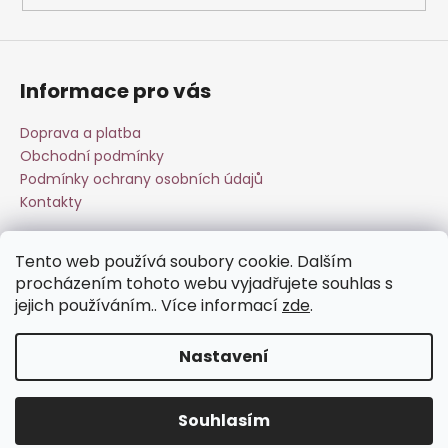
Informace pro vás
Doprava a platba
Obchodní podmínky
Podmínky ochrany osobních údajů
Kontakty
Tento web používá soubory cookie. Dalším
Přijímáme online platby
procházením tohoto webu vyjadřujete souhlas s
jejich používáním.. Více informací
zde
.
Nastavení
Vytvořil Shoptet
Souhlasím
Copyright 2026
Esperit.cz
. Všechna práva vyhrazena.