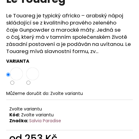
je
a
0,0
z
j
Le Touareg je typický africko – arabský nápoj
5
skládající se z kvalitního pravého zeleného
í
hvězdiček.
čaje Gunpowder a marocké máty. Jedná se
t
o čaj, který má v tamním společenském životě
?
zásadní postavení a je podáván na uvítanou. Le
Touareg mívá slavnostní formu, zv...
VARIANTA
HLEDAT
Můžeme doručit do:
Zvolte variantu
D
o
Zvolte variantu
p
Kód:
Zvolte variantu
o
Značka:
Salvia Paradise
r
u
od
253 Kč