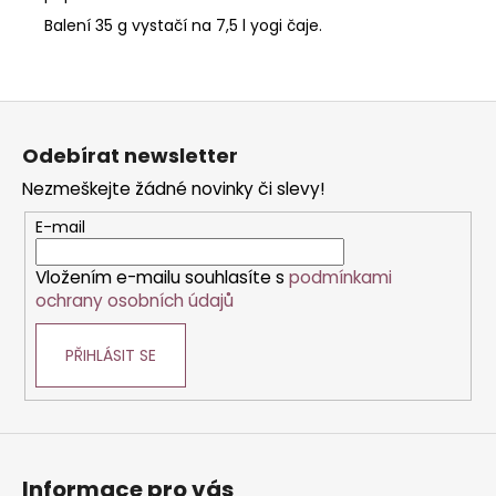
Balení 35 g vystačí na 7,5 l yogi čaje.
Z
á
Odebírat newsletter
p
Nezmeškejte žádné novinky či slevy!
a
t
E-mail
í
Vložením e-mailu souhlasíte s
podmínkami
ochrany osobních údajů
PŘIHLÁSIT SE
Informace pro vás