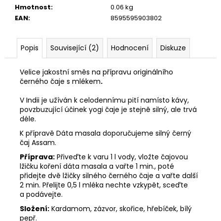
č
Hmotnost
:
0.06 kg
u
EAN
:
8595595903802
j
e
m
Popis
Související (2)
Hodnocení
Diskuze
e
Velice jakostní směs na přípravu originálního
černého čaje s mlékem
.
V Indii je užíván k celodennímu pití namísto kávy,
povzbuzující účinek yogi čaje je stejně silný, ale trvá
déle.
K přípravě Dáta masala doporučujeme silný černý
čaj Assam.
Příprava:
Přiveďte k varu 1 l vody, vložte čajovou
lžičku koření dáta masala a vařte 1 min., poté
přidejte dvě lžičky silného černého čaje a vařte další
2 min. Přelijte 0,5 l mléka nechte vzkypět, sceďte
a podávejte.
Složení:
Kardamom, zázvor, skořice, hřebíček, bílý
pepř.