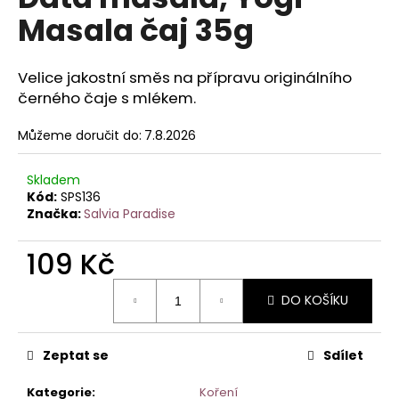
je
a
Masala čaj 35g
0,0
z
j
5
í
hvězdiček.
Velice jakostní směs na přípravu originálního
t
černého čaje s mlékem.
?
Můžeme doručit do:
7.8.2026
Skladem
Kód:
SPS136
HLEDAT
Značka:
Salvia Paradise
109 Kč
D
Měrná
DO KOŠÍKU
o
cena:
p
o
Zeptat se
Sdílet
r
u
Kategorie
:
Koření