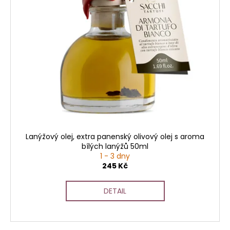
Lanýžový olej, extra panenský olivový olej s aroma
bílých lanýžů 50ml
1 - 3 dny
245 Kč
DETAIL