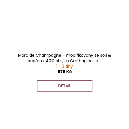
Marc de Champagne - modifikovaný se solí &
pepřem, 40% obj., La Carthaginoise 1l
1 - 3 dny
575 Kč
DETAIL