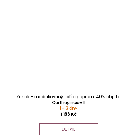
Koňak - modifikovaný solí a pepřem, 40% obj., La
Carthaginoise 1l
1 - 3 dny
1 196 Kč
DETAIL