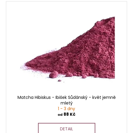
Matcha Hibiskus - Ibišek Sůdánský - květ jemně
mletý
1 - 3 dny
88 Kč
od
DETAIL