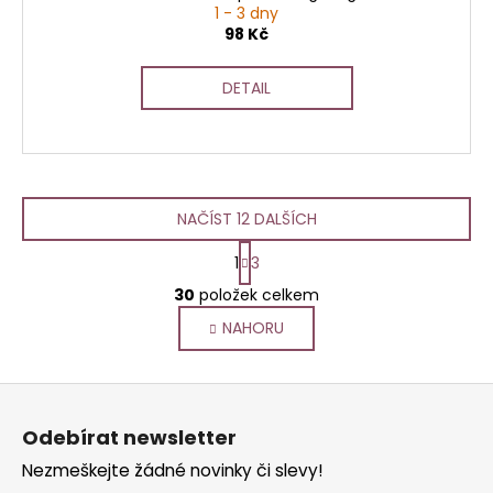
1 - 3 dny
98 Kč
DETAIL
NAČÍST 12 DALŠÍCH
S
1
3
t
O
r
30
položek celkem
v
á
NAHORU
l
n
k
á
o
d
Z
v
a
á
á
c
Odebírat newsletter
n
p
í
í
Nezmeškejte žádné novinky či slevy!
p
a