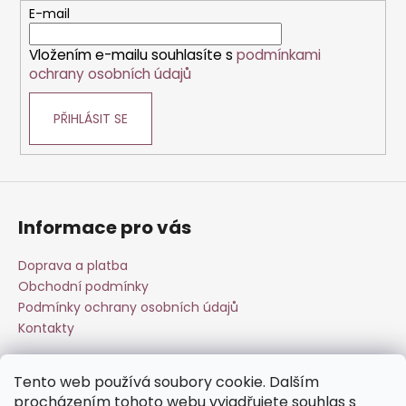
r
t
E-mail
v
í
k
Vložením e-mailu souhlasíte s
podmínkami
y
ochrany osobních údajů
v
ý
PŘIHLÁSIT SE
p
i
s
u
Informace pro vás
Doprava a platba
Obchodní podmínky
Podmínky ochrany osobních údajů
Kontakty
Tento web používá soubory cookie. Dalším
Přijímáme online platby
procházením tohoto webu vyjadřujete souhlas s