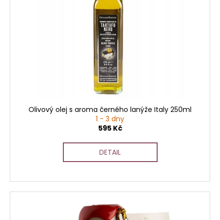
č
s
u
p
j
r
e
o
m
e
d
u
k
t
ů
Olivový olej s aroma černého lanýže Italy 250ml
1 - 3 dny
595 Kč
DETAIL