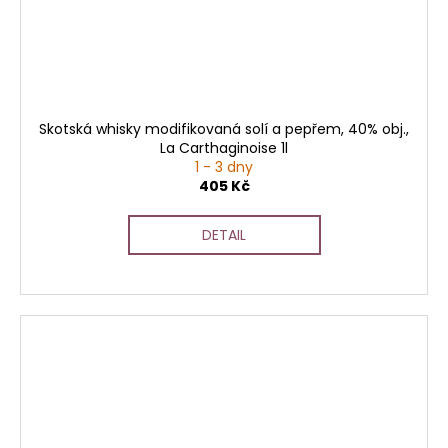
Skotská whisky modifikovaná solí a pepřem, 40% obj.,
La Carthaginoise 1l
1 - 3 dny
405 Kč
DETAIL