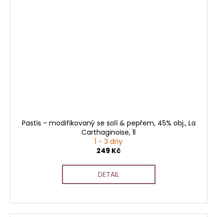
Pastis - modifikovaný se solí & pepřem, 45% obj., La
Carthaginoise, 1l
1 - 3 dny
249 Kč
DETAIL