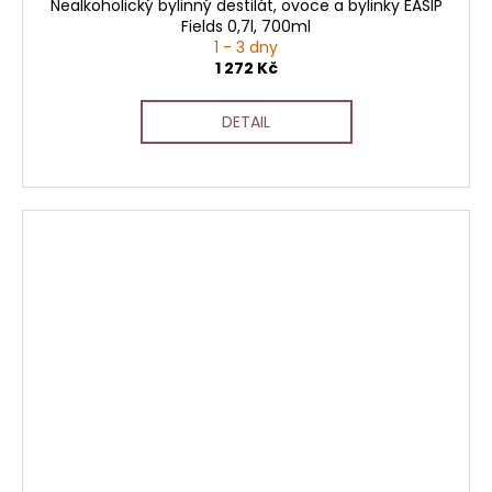
Nealkoholický bylinný destilát, ovoce a bylinky EASIP
Fields 0,7l, 700ml
1 - 3 dny
1 272 Kč
DETAIL