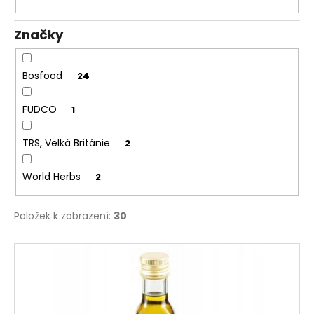
k
a
t
j
Značky
ů
í
t
Bosfood
24
?
FUDCO
1
TRS, Velká Británie
2
HLEDAT
World Herbs
2
Položek k zobrazení:
30
D
o
V
p
ý
o
r
p
u
i