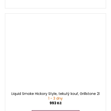
Liquid Smoke Hickory Style, tekutý kouř, Grillstone 2l
1 - 3 dny
993 Kč