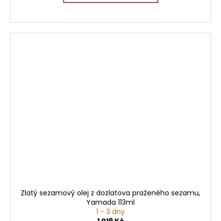
Zlatý sezamový olej z dozlatova praženého sezamu,
Yamada 113ml
1 - 3 dny
1 019 Kč