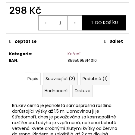
č
u
298 Kč
j
Měrná
e
DO KOŠÍKU
cena:
m
e
Zeptat se
Sdílet
Kategorie
:
Koření
EAN
:
8595595914310
Popis
Související (2)
Podobné (1)
Hodnocení
Diskuze
Brukev černá je jednoletá samosprašná rostlina
dorůstající výšky až 1,5 m. Domovinou jí je
Středomoří, dnes je považována za kosmopolitně
rozšířenou. Lodyha je vzpřímená, na konci bohatě
větvená. Kvete drobnými žlutými kvítky od června
do srpna. Plodem je zploštělá, až 2 cm dlouhá