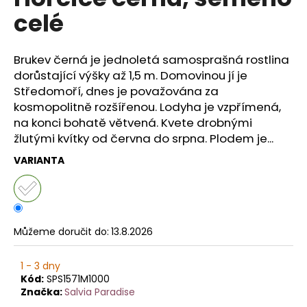
je
a
celé
0,0
z
j
5
í
hvězdiček.
Brukev černá je jednoletá samosprašná rostlina
t
dorůstající výšky až 1,5 m. Domovinou jí je
?
Středomoří, dnes je považována za
kosmopolitně rozšířenou. Lodyha je vzpřímená,
na konci bohatě větvená. Kvete drobnými
žlutými kvítky od června do srpna. Plodem je...
HLEDAT
VARIANTA
D
o
Můžeme doručit do:
13.8.2026
p
o
1 - 3 dny
r
Kód:
SPS1571M1000
u
Značka:
Salvia Paradise