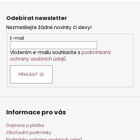
Z
á
Odebírat newsletter
p
Nezmeškejte žádné novinky či slevy!
a
t
E-mail
í
Vložením e-mailu souhlasíte s
podmínkami
ochrany osobních údajů
PŘIHLÁSIT SE
Informace pro vás
Doprava a platba
Obchodní podmínky
Podmínky ochrany osobních údajů