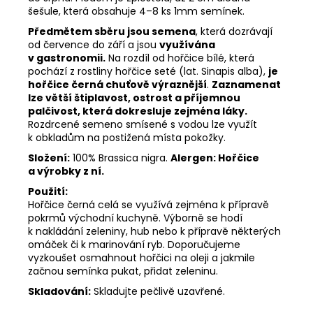
šešule, která obsahuje 4–8 ks 1mm semínek.
Předmětem sběru jsou semena
, která dozrávají
od července do září a jsou
využívána
v gastronomii.
Na rozdíl od hořčice bílé, která
pochází z rostliny hořčice seté (lat. Sinapis alba),
je
hořčice černá chuťově výraznější
.
Zaznamenat
lze větší štiplavost, ostrost a příjemnou
palčivost, která dokresluje zejména láky.
Rozdrcené semeno smísené s vodou lze využít
k obkladům na postižená místa pokožky.
Složení:
100% Brassica nigra.
Alergen: Hořčice
a výrobky z ní.
Použití:
Hořčice černá celá se využívá zejména k přípravě
pokrmů východní kuchyně. Výborně se hodí
k nakládání zeleniny, hub nebo k přípravě některých
omáček či k marinování ryb. Doporučujeme
vyzkoušet osmahnout hořčici na oleji a jakmile
začnou semínka pukat, přidat zeleninu.
Skladování:
Skladujte pečlivě uzavřené.