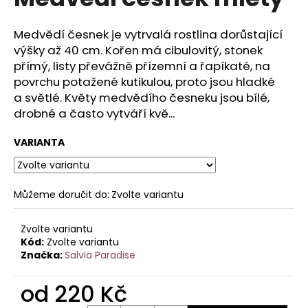
je
a
0,0
z
j
Medvědí česnek je vytrvalá rostlina dorůstající
5
výšky až 40 cm. Kořen má cibulovitý, stonek
í
hvězdiček.
přímý, listy převážně přízemní a řapíkaté, na
t
povrchu potažené kutikulou, proto jsou hladké
?
a světlé. Květy medvědího česneku jsou bílé,
drobné a často vytváří kvě...
VARIANTA
HLEDAT
Můžeme doručit do:
Zvolte variantu
D
Zvolte variantu
o
Kód:
Zvolte variantu
p
Značka:
Salvia Paradise
o
r
od
220 Kč
u