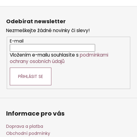
Z
á
Odebírat newsletter
p
Nezmeškejte žádné novinky či slevy!
a
t
E-mail
í
Vložením e-mailu souhlasíte s
podmínkami
ochrany osobních údajů
PŘIHLÁSIT SE
Informace pro vás
Doprava a platba
Obchodní podmínky