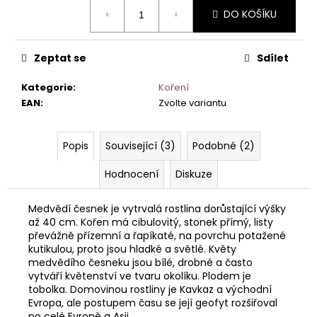
č
Měrná
DO KOŠÍKU
u
cena:
j
e
Zeptat se
Sdílet
m
e
Kategorie
:
Koření
EAN
:
Zvolte variantu
Popis
Související (3)
Podobné (2)
Hodnocení
Diskuze
Medvědí česnek je vytrvalá rostlina dorůstající výšky
až 40 cm. Kořen má cibulovitý, stonek přímý, listy
převážně přízemní a řapíkaté, na povrchu potažené
kutikulou, proto jsou hladké a světlé. Květy
medvědího česneku jsou bílé, drobné a často
vytváří květenství ve tvaru okolíku. Plodem je
tobolka. Domovinou rostliny je Kavkaz a východní
Evropa, ale postupem času se její geofyt rozšiřoval
po celé Evropě a Asii.