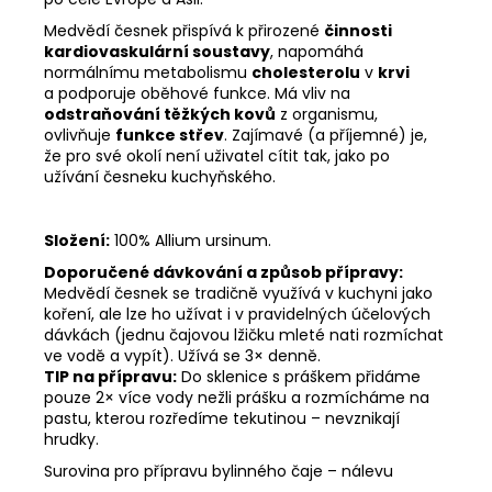
Medvědí česnek přispívá k přirozené
činnosti
kardiovaskulární soustavy
, napomáhá
normálnímu metabolismu
cholesterolu
v
krvi
a podporuje oběhové funkce. Má vliv na
odstraňování těžkých kovů
z organismu,
ovlivňuje
funkce střev
. Zajímavé (a příjemné) je,
že pro své okolí není uživatel cítit tak, jako po
užívání česneku kuchyňského.
Složení:
100% Allium ursinum.
Doporučené dávkování a způsob přípravy:
Medvědí česnek se tradičně využívá v kuchyni jako
koření, ale lze ho užívat i v pravidelných účelových
dávkách (jednu čajovou lžičku mleté nati rozmíchat
ve vodě a vypít). Užívá se 3× denně.
TIP na přípravu:
Do sklenice s práškem přidáme
pouze 2× více vody nežli prášku a rozmícháme na
pastu, kterou rozředíme tekutinou – nevznikají
hrudky.
Surovina pro přípravu bylinného čaje – nálevu