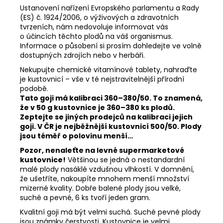
Ustanovení nařízení Evropského parlamentu a Rady
(ES) č. 1924/2006, o výživových a zdravotních
tvrzeních, nám nedovoluje informovat vás
o účincích těchto plodů na váš organismus.
Informace o působení si prosím dohledejte ve volně
dostupných zdrojích nebo v herbáři.
Nekupujte chemické vitamínové tablety, nahraďte
je kustovnicí – vše v té nejstravitelnější přírodní
podobě.
Tato goji má kalibraci 360–380/50. To znamená,
že v 50 g kustovnice je 360–380 ks plodů.
Zeptejte se jiných prodejců na kalibraci jejich
goji. V ČR je nejběžnější kustovnicí 500/50. Plody
jsou téměř o polovinu menší…
Pozor, nenaleťte na levné supermarketové
kustovnice!
Většinou se jedná o nestandardní
malé plody nasáklé vzdušnou vlhkostí. V domnění,
že ušetříte, nakoupíte mnohem menší množství
mizerné kvality. Dobře balené plody jsou velké,
suché a pevné, 6 ks tvoří jeden gram.
Kvalitní goji má být velmi suchá. Suché pevné plody
jsou známky čerstvosti. Kustovnice je velmi