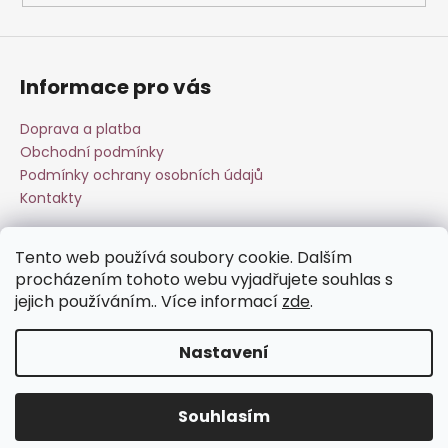
Informace pro vás
Doprava a platba
Obchodní podmínky
Podmínky ochrany osobních údajů
Kontakty
Tento web používá soubory cookie. Dalším
Přijímáme online platby
procházením tohoto webu vyjadřujete souhlas s
jejich používáním.. Více informací
zde
.
Nastavení
Vytvořil Shoptet
Souhlasím
Copyright 2026
Esperit.cz
. Všechna práva vyhrazena.