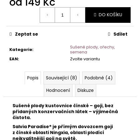
od
149 Kč
č
u
Měrná
j
DO KOŠÍKU
cena:
e
m
Zeptat se
Sdílet
e
Sušené plody, ořechy,
Kategorie
:
semena
EAN
:
Zvolte variantu
Popis
Související (8)
Podobné (4)
Hodnocení
Diskuze
Sušené plody kustovnice čínské – goji, bez
přidaných konzervačních látek – výjimečná
čistota.
Salvia Paradise® je přímým dovozcem goji
z čínské oblasti Ningxia, oblasti plodící
nejkvalitnější goji na světě.