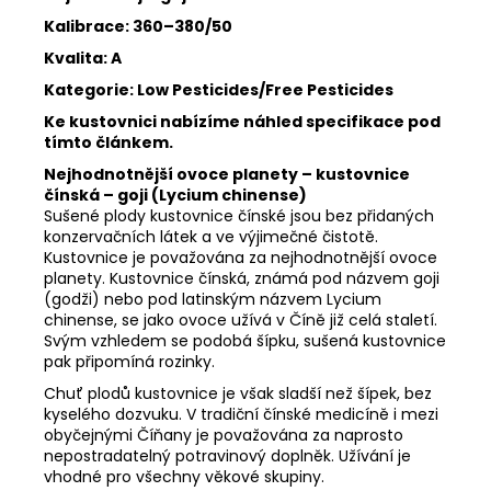
Kalibrace: 360–380/50
Kvalita: A
Kategorie: Low Pesticides/Free Pesticides
Ke kustovnici nabízíme náhled specifikace pod
tímto článkem.
Nejhodnotnější ovoce planety – kustovnice
čínská – goji (Lycium chinense)
Sušené plody kustovnice čínské jsou bez přidaných
konzervačních látek a ve výjimečné čistotě.
Kustovnice je považována za nejhodnotnější ovoce
planety. Kustovnice čínská, známá pod názvem goji
(godži) nebo pod latinským názvem Lycium
chinense, se jako ovoce užívá v Číně již celá staletí.
Svým vzhledem se podobá šípku, sušená kustovnice
pak připomíná rozinky.
Chuť plodů kustovnice je však sladší než šípek, bez
kyselého dozvuku. V tradiční čínské medicíně i mezi
obyčejnými Číňany je považována za naprosto
nepostradatelný potravinový doplněk. Užívání je
vhodné pro všechny věkové skupiny.