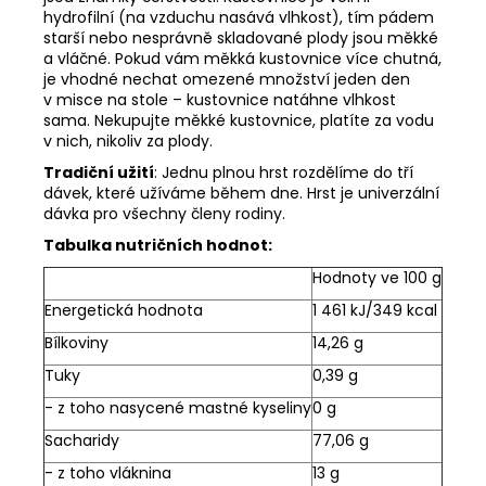
hydrofilní (na vzduchu nasává vlhkost), tím pádem
starší nebo nesprávně skladované plody jsou měkké
a vláčné. Pokud vám měkká kustovnice více chutná,
je vhodné nechat omezené množství jeden den
v misce na stole – kustovnice natáhne vlhkost
sama. Nekupujte měkké kustovnice, platíte za vodu
v nich, nikoliv za plody.
Tradiční užití
: Jednu plnou hrst rozdělíme do tří
dávek, které užíváme během dne. Hrst je univerzální
dávka pro všechny členy rodiny.
Tabulka nutričních hodnot:
Hodnoty ve 100 g
Energetická hodnota
1 461 kJ/349 kcal
Bílkoviny
14,26 g
Tuky
0,39 g
- z toho nasycené mastné kyseliny
0 g
Sacharidy
77,06 g
- z toho vláknina
13 g