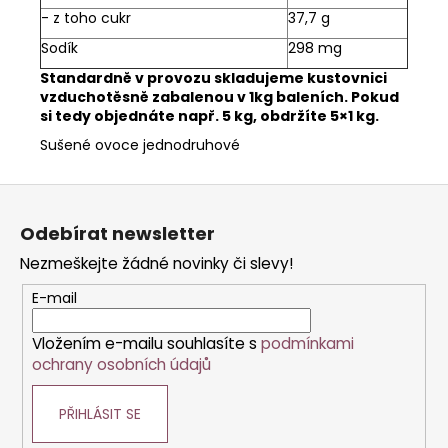
- z toho cukr
37,7 g
Sodík
298 mg
Standardně v provozu skladujeme kustovnici
vzduchotěsně zabalenou v 1kg baleních. Pokud
si tedy objednáte např. 5 kg, obdržíte 5×1 kg.
Sušené ovoce jednodruhové
Z
á
Odebírat newsletter
p
Nezmeškejte žádné novinky či slevy!
a
t
E-mail
í
Vložením e-mailu souhlasíte s
podmínkami
ochrany osobních údajů
PŘIHLÁSIT SE