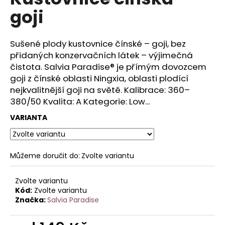
je
a
goji
0,0
z
j
5
í
hvězdiček.
Sušené plody kustovnice čínské – goji, bez
t
přidaných konzervačních látek – výjimečná
?
čistota. Salvia Paradise® je přímým dovozcem
goji z čínské oblasti Ningxia, oblasti plodící
nejkvalitnější goji na světě. Kalibrace: 360–
380/50 Kvalita: A Kategorie: Low...
HLEDAT
VARIANTA
Můžeme doručit do:
Zvolte variantu
D
o
p
Zvolte variantu
Kód:
Zvolte variantu
o
Značka:
Salvia Paradise
r
u