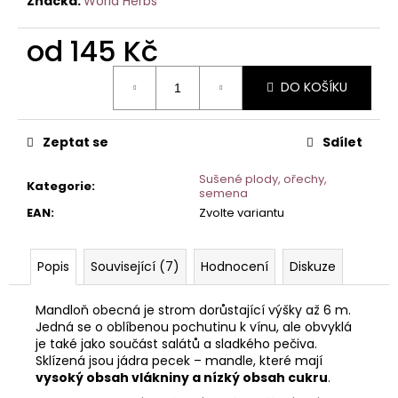
č
Značka:
World Herbs
u
j
od
145 Kč
e
Měrná
m
DO KOŠÍKU
cena:
e
Zeptat se
Sdílet
Sušené plody, ořechy,
Kategorie
:
semena
EAN
:
Zvolte variantu
Popis
Související (7)
Hodnocení
Diskuze
Mandloň obecná je strom dorůstající výšky až 6 m.
Jedná se o oblíbenou pochutinu k vínu, ale obvyklá
je také jako součást salátů a sladkého pečiva.
Sklízená jsou jádra pecek – mandle, které mají
vysoký obsah vlákniny a nízký obsah cukru
.