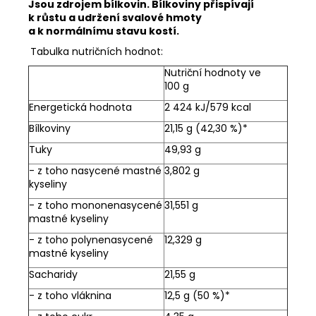
Jsou zdrojem bílkovin. Bílkoviny přispívají
k růstu a udržení svalové hmoty
a k normálnímu stavu kostí.
Tabulka nutričních hodnot:
Nutriční hodnoty ve
100 g
Energetická hodnota
2 424 kJ/579 kcal
Bílkoviny
21,15 g (42,30 %)*
Tuky
49,93 g
- z toho nasycené mastné
3,802 g
kyseliny
- z toho mononenasycené
31,551 g
mastné kyseliny
- z toho polynenasycené
12,329 g
mastné kyseliny
Sacharidy
21,55 g
- z toho vláknina
12,5 g (50 %)*