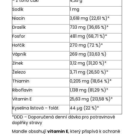
- z toho cukr
4,35 g
Sodík
1 mg
Niacin
3,618 mg (22,61 %)*
Draslík
733 mg (36,65 %)*
Fosfor
481 mg (68,71 %)*
Hořčík
270 mg (72 %)*
Vápník
269 mg (33,63 %)
Zinek
3,12 mg (31,20 %)*
Železo
3,71 mg (26,50 %)*
Thiamin
0,205 mg (18,64 %)*
Riboflavin
1,138 mg (81,29 %)*
Vitamin E
25,63 mg (213,58 %)*
Kyselina listová – folát
44 µg (22 %)*
*DDD – Doporučená denní dávka pro potravinové
doplňky stravy
Mandle obsahují
vitamin E
, který přispívá k ochraně