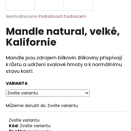
a
j
Průměrné
Neohodnoceno
Podrobnosti hodnocení
í
hodnocení
Mandle natural, velké,
produktu
t
je
?
Kalifornie
0,0
z
5
hvězdiček.
Mandle jsou zdrojem bílkovin. Bílkoviny přispívají
k růstu a udržení svalové hmoty a k normálnímu
HLEDAT
stavu kostí.
VARIANTA
D
o
p
Můžeme doručit do:
Zvolte variantu
o
r
Zvolte variantu
u
Kód:
Zvolte variantu