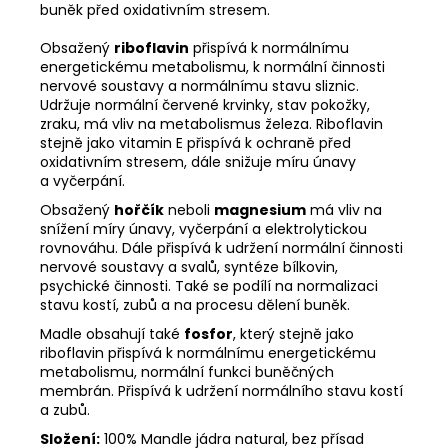
buněk před oxidativním stresem.
Obsažený
riboflavin
přispívá k normálnímu
energetickému metabolismu, k normální činnosti
nervové soustavy a normálnímu stavu sliznic.
Udržuje normální červené krvinky, stav pokožky,
zraku, má vliv na metabolismus železa. Riboflavin
stejně jako vitamin E přispívá k ochraně před
oxidativním stresem, dále snižuje míru únavy
a vyčerpání.
Obsažený
hořčík
neboli
magnesium
má vliv na
snížení míry únavy, vyčerpání a elektrolytickou
rovnováhu. Dále přispívá k udržení normální činnosti
nervové soustavy a svalů, syntéze bílkovin,
psychické činnosti. Také se podílí na normalizaci
stavu kostí, zubů a na procesu dělení buněk.
Madle obsahují také
fosfor
, který stejně jako
riboflavin přispívá k normálnímu energetickému
metabolismu, normální funkci buněčných
membrán. Přispívá k udržení normálního stavu kostí
a zubů.
Složení:
100% Mandle jádra natural, bez přísad