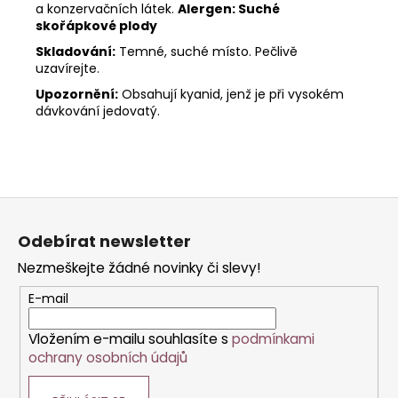
a konzervačních látek.
Alergen: Suché
skořápkové plody
Skladování:
Temné, suché místo. Pečlivě
uzavírejte.
Upozornění:
Obsahují kyanid, jenž je při vysokém
dávkování jedovatý.
Z
á
Odebírat newsletter
p
Nezmeškejte žádné novinky či slevy!
a
t
E-mail
í
Vložením e-mailu souhlasíte s
podmínkami
ochrany osobních údajů