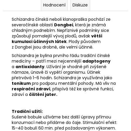
Hodnocení
Diskuze
Schizandra čínská neboli klanopraška pochází ze
severočínské oblasti
Dongbei
, která je známá
chladným podnebím. Nepříznivé podmínky sice
způsobují pomalejší vývoj plodů, avšak
větší
kumulaci účinných látek
. Plody původem
z Dongbei jsou drobné, ale velmi účinné.
Schizandra je bylina prvního řádu tradiční čínské
medicíny – patří mezi nejcennější
adaptogeny
a
antioxidanty
. Užívání je vhodné při zvýšené
námaze, únavě či vypětí organismu. Účinek
přetrvává 1–6 hodin. Schizandra je využívána jako
tonikum
pro podporu mentální pohody. Má vliv na
respirační
zdraví
, přispívá též ke správné funkci,
zdraví a
čištění jater.
Tradiční užití:
Sušené bobule užíváme bez další úpravy přímou
konzumací nebo přidáme do čaje. Stimulační efekt:
15–40 bobulí 60 min. před požadovaným výkonem.