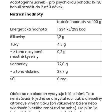
Adaptogenní účinek – pro psychickou pohodu: 15–30
bobulí rozdělit do 2 až 3 dávek.
Nutriční hodnoty
Nutriční hodnoty ve 100 g
Energetická hodnota
1 234 kJ/293 kcal
Bílkoviny
1,2 g
Tuky
4,3 g
- z toho nasycené
0,2 g
mastné kyseliny
Sacharidy
72,8 g
- z toho vláknina
27,7 g
Sůl
0 mg
Občas se na plodech vyskytuje bílé ojínění. Toto
není závadné, jedná se o krystalizaci cukru a kyseliny
citrónové vlivem tlaku (při vakuovém balení nebo
skladování většího množství na sobě). Od plísní je