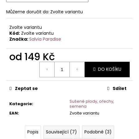
č
u
Můžeme doručit do:
Zvolte variantu
j
e
m
Zvolte variantu
Kód:
Zvolte variantu
e
Značka:
Salvia Paradise
od
149 Kč
Měrná
DO KOŠÍKU
cena:
Zeptat se
Sdílet
Sušené plody, ořechy,
Kategorie
:
semena
EAN
:
Zvolte variantu
Popis
Související (7)
Podobné (3)