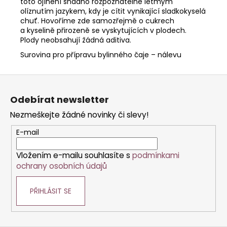
toto ojínění snadno rozpoznatelné letmým
olíznutím jazykem, kdy je cítit vynikající sladkokyselá
chuť. Hovoříme zde samozřejmě o cukrech
a kyselině přirozeně se vyskytujících v plodech.
Plody neobsahují žádná aditiva.
Surovina pro přípravu bylinného čaje – nálevu
Z
á
Odebírat newsletter
p
Nezmeškejte žádné novinky či slevy!
a
t
E-mail
í
Vložením e-mailu souhlasíte s
podmínkami
ochrany osobních údajů
PŘIHLÁSIT SE