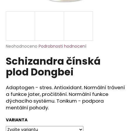
a
j
í
t
?
Průměrné
Neohodnoceno
Podrobnosti hodnocení
hodnocení
Schizandra čínská
produktu
je
HLEDAT
plod Dongbei
0,0
z
5
hvězdiček.
Adaptogen - stres. Antioxidant. Normální trávení
D
a funkce jater, pročištění. Normální funkce
o
dýchacího systému. Tonikum - podpora
p
mentální pohody.
o
r
VARIANTA
u