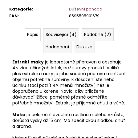
č
u
Kategorie
:
Duševní pohoda
j
EAN
:
8595595901679
e
m
e
Popis
Související (4)
Podobné (2)
Hodnocení
Diskuze
Extrakt maky
je laboratorně připraven a obsahuje
4× více účinných látek, než surový produkt. Veliké
plus extraktu maky je jeho snadná příprava a snížení
objemu potřebné suroviny. K dosažení stejného
účinku stačí pozřít 4× menší množství, než je
doporučeno u kořene. Navíc, díky přiložené
dávkovací lžičce, poměrně přesně odměříte
potřebné množství. Extrakt je příjemné chuti a vůně.
Maka
je celoroční dvouletá rostlina malého vzrůstu,
dorůstá výšky až 15 cm. Má specifickou sladkou chuť
a aroma.
Maka příznivě působí na fyzické a duševní zdraví.