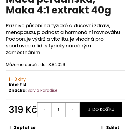
je
a
Maka 4:1 extrakt 40g
0,0
z
j
5
í
hvězdiček.
Příznivě působí na fyzické a duševní zdraví,
t
menopauzu, plodnost a hormonální rovnováhu
?
Podporuje výdrž a vitalitu, je vhodná pro
sportovce a lidi s fyzicky náročným
zaměstnáním.
Můžeme doručit do:
13.8.2026
HLEDAT
1 - 3 dny
Kód:
914
Značka:
Salvia Paradise
D
o
p
319 Kč
DO KOŠÍKU
o
Měrná
r
cena:
u
Zeptat se
Sdílet