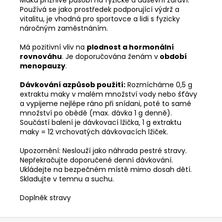
Používá se jako prostředek podporující výdrž a
vitalitu, je vhodná pro sportovce a lidi s fyzicky
náročným zaměstnáním.
Má pozitivní vliv na
plodnost a hormonální
rovnováhu
. Je doporučována ženám v
období
menopauzy
.
Dávkování azpůsob použití:
Rozmícháme 0,5 g
extraktu maky v malém množství vody nebo šťávy
a vypijeme nejlépe ráno při snídani, poté to samé
množství po obědě (max. dávka 1 g denně).
Součástí balení je dávkovací lžička, 1 g extraktu
maky = 12 vrchovatých dávkovacích lžiček.
Upozornění: Neslouží jako náhrada pestré stravy.
Nepřekračujte doporučené denní dávkování.
Ukládejte na bezpečném místě mimo dosah dětí.
Skladujte v temnu a suchu.
Doplněk stravy