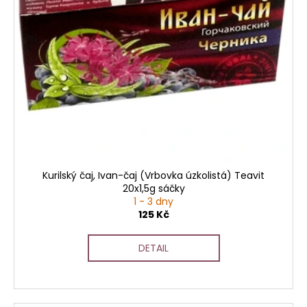
o
d
u
k
t
ů
Kurilský čaj, Ivan-čaj (Vrbovka úzkolistá) Teavit
20x1,5g sáčky
1 - 3 dny
125 Kč
DETAIL