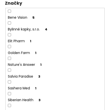
Značky
ů
a
j
í
Bene Vision
5
t
Bylinné kapky, s.r.o.
4
?
Elit Pharm
1
Golden Farm
1
HLEDAT
Nature's Answer
1
Salvia Paradise
3
D
o
p
Sashera Med
1
o
r
Siberian Health
3
u