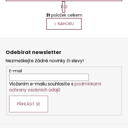
S
1
3
t
O
r
31
položek celkem
v
á
NAHORU
l
n
k
á
o
d
Z
v
a
á
á
c
Odebírat newsletter
n
p
í
í
Nezmeškejte žádné novinky či slevy!
p
a
r
t
E-mail
v
í
k
Vložením e-mailu souhlasíte s
podmínkami
y
ochrany osobních údajů
v
ý
PŘIHLÁSIT SE
p
i
s
u