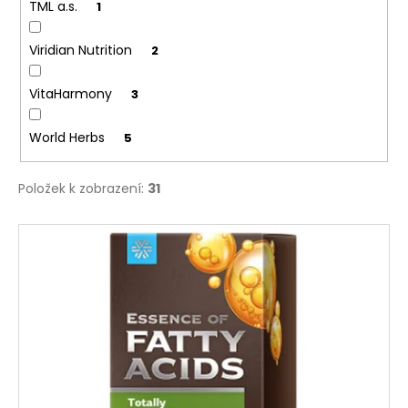
č
TML a.s.
1
u
j
Viridian Nutrition
2
e
m
VitaHarmony
3
e
World Herbs
5
Položek k zobrazení:
31
V
ý
p
i
s
p
r
o