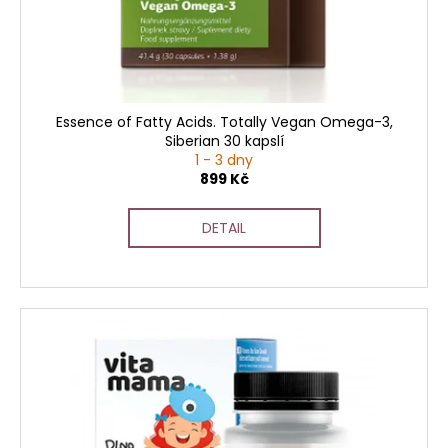
d
u
k
t
ů
Essence of Fatty Acids. Totally Vegan Omega-3,
Siberian 30 kapslí
1 - 3 dny
899 Kč
DETAIL