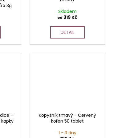
ů x 3g
Skladem
319 Kč
od
DETAIL
odice -
Kopyšník tmavý - Červený
é kapky
kořen 50 tablet
1 - 3 dny