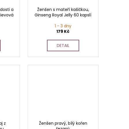
adosti a
Ženšen s mateří kašičkou,
gievová
Ginseng Royal Jelly 60 kapslí
1 - 3 dny
179 Kč
DETAIL
j z
Ženšen pravý, bílý kořen
nu,
řezaný