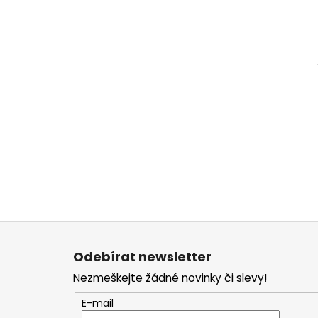
Z
á
Odebírat newsletter
p
Nezmeškejte žádné novinky či slevy!
a
t
E-mail