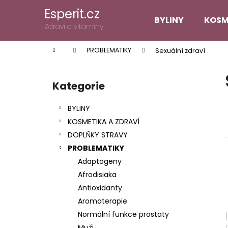
K
Přejít
Esperit.cz
na
o
BYLINY
KOSM
obsah
Zpět
Zpět
Zdraví a vitamíny
š
do
do
í
Domů
PROBLEMATIKY
Sexuální zdraví
k
obchodu
obchodu
P
o
Kategorie
Přeskočit
s
kategorie
t
BYLINY
r
KOSMETIKA A ZDRAVÍ
a
DOPLŇKY STRAVY
n
PROBLEMATIKY
n
Adaptogeny
í
Afrodisiaka
p
Antioxidanty
a
Aromaterapie
n
Normální funkce prostaty
e
Muži