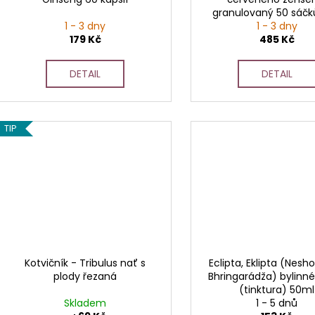
granulovaný 50 sáčk
1 - 3 dny
1 - 3 dny
179 Kč
485 Kč
DETAIL
DETAIL
TIP
Kotvičník - Tribulus nať s
Eclipta, Eklipta (Nesh
plody řezaná
Bhringarádža) bylinn
(tinktura) 50ml
Skladem
1 - 5 dnů