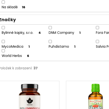
u
Na skladě
16
k
t
Značky
ů
Bylinné kapky, s.r.o.
DNM Company
Fora Fa
4
1
MycoMedica
Puhdistamo
Salvia 
1
1
World Herbs
6
Položek k zobrazení:
37
V
ý
p
i
s