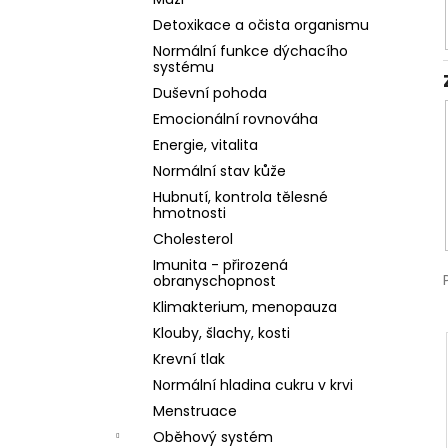
l
Detoxikace a očista organismu
Normální funkce dýchacího
systému
Duševní pohoda
Emocionální rovnováha
Energie, vitalita
Normální stav kůže
Hubnutí, kontrola tělesné
hmotnosti
Cholesterol
Imunita - přirozená
obranyschopnost
Klimakterium, menopauza
Klouby, šlachy, kosti
Krevní tlak
Normální hladina cukru v krvi
Menstruace
Oběhový systém