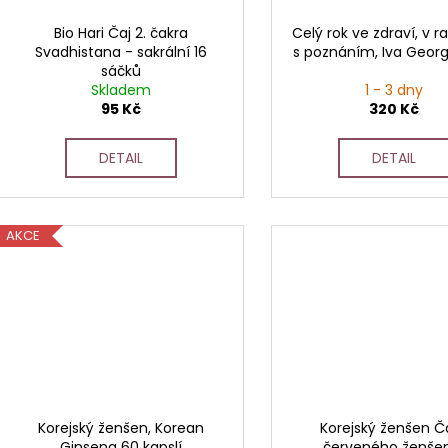
Bio Hari Čaj 2. čakra
Celý rok ve zdraví, v r
Svadhistana - sakrální 16
s poznáním, Iva Geor
sáčků
Skladem
1 - 3 dny
95 Kč
320 Kč
DETAIL
DETAIL
AKCE
Korejský ženšen, Korean
Korejský ženšen Ča
Ginseng 60 kapslí
červeného ženše