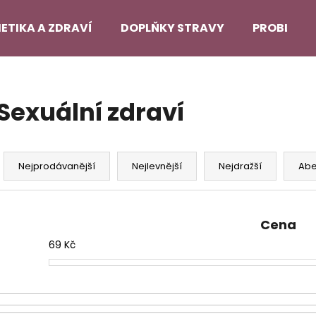
ETIKA A ZDRAVÍ
DOPLŇKY STRAVY
PROBLEMA
Co potřebujete najít?
Sexuální zdraví
HLEDAT
Ř
a
Nejprodávanější
Nejlevnější
Nejdražší
Ab
z
Doporučujeme
e
n
Cena
í
69
Kč
p
r
o
d