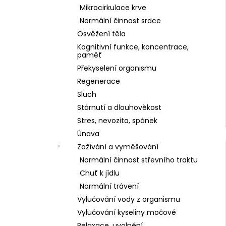
Mikrocirkulace krve
Normální činnost srdce
Osvěžení těla
Kognitivní funkce, koncentrace,
paměť
Překyselení organismu
Regenerace
Sluch
Stárnutí a dlouhověkost
Stres, nevozita, spánek
Únava
Zažívání a vyměšování
Normální činnost střevního traktu
Chuť k jídlu
Normální trávení
Vylučování vody z organismu
Vylučování kyseliny močové
Relaxace, uvolnění