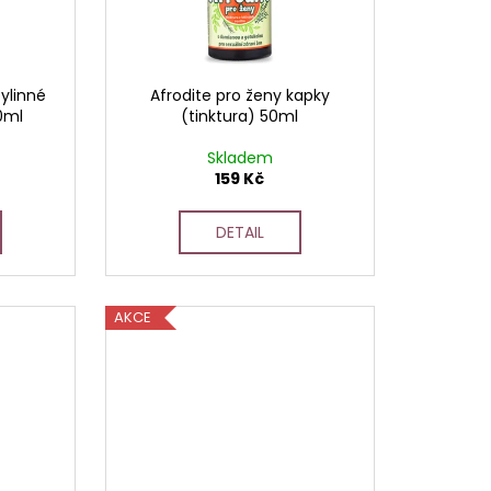
ylinné
Afrodite pro ženy kapky
0ml
(tinktura) 50ml
Skladem
159 Kč
DETAIL
AKCE