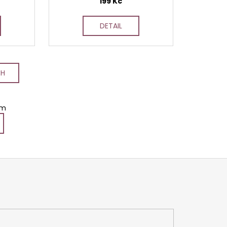
199 Kč
DETAIL
CH
em