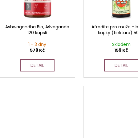
p
r
o
d
Ashwagandha Bio, Ašvaganda
Afrodite pro muže - b
120 kapslí
kapky (tinktura) 5
u
k
1 - 3 dny
Skladem
t
579 Kč
159 Kč
ů
DETAIL
DETAIL