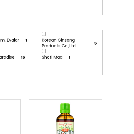
rm, Evalar
Korean Ginseng
1
5
Products Co.,Ltd.
Paradise
Shoti Maa
15
1