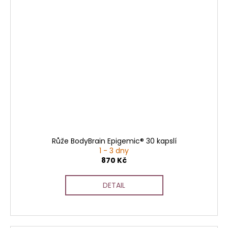
Růže BodyBrain Epigemic® 30 kapslí
1 - 3 dny
870 Kč
DETAIL