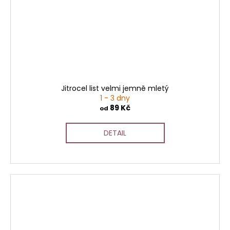
Jitrocel list velmi jemně mletý
1 - 3 dny
89 Kč
od
DETAIL