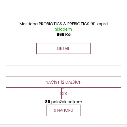
Masticha PROBIOTICS & PREBIOTICS 90 kapslí
Skladem
869 Kč
DETAIL
NAČÍST 12 DALŠÍCH
S
1
8
t
O
r
86
položek celkem
v
á
NAHORU
l
n
k
á
o
d