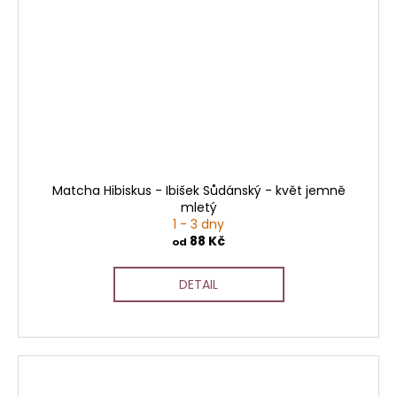
Matcha Hibiskus - Ibišek Sůdánský - květ jemně
mletý
1 - 3 dny
88 Kč
od
DETAIL