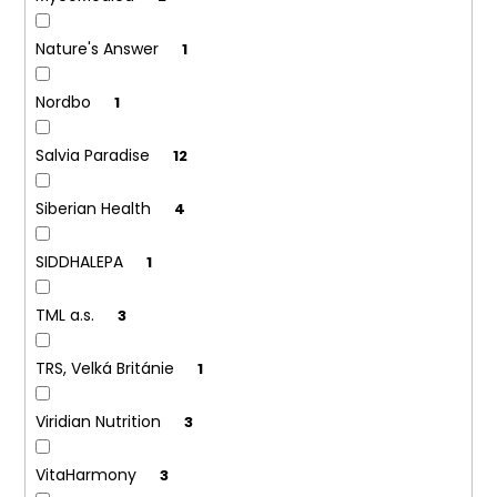
č
u
j
Nature's Answer
1
e
m
Nordbo
1
e
Salvia Paradise
12
Siberian Health
4
SIDDHALEPA
1
TML a.s.
3
TRS, Velká Británie
1
Viridian Nutrition
3
VitaHarmony
3