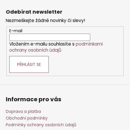
Z
v
a
á
á
c
Odebírat newsletter
n
p
í
í
Nezmeškejte žádné novinky či slevy!
p
a
r
t
E-mail
v
í
k
Vložením e-mailu souhlasíte s
podmínkami
y
ochrany osobních údajů
v
ý
PŘIHLÁSIT SE
p
i
s
u
Informace pro vás
Doprava a platba
Obchodní podmínky
Podmínky ochrany osobních údajů