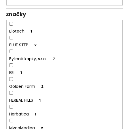
k
a
t
j
Značky
ů
í
t
Biotech
1
?
BLUE STEP
2
Bylinné kapky, s.r.o.
7
HLEDAT
ESI
1
Golden Farm
2
D
o
HERBAL HILLS
1
p
o
Herbatica
1
r
u
MycoMedica
2