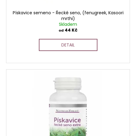
č
t
u
ů
Pískavice semeno - Řecké seno, (fenugreek, Kasoori
j
mrthi)
e
Skladem
m
44 Kč
od
e
DETAIL