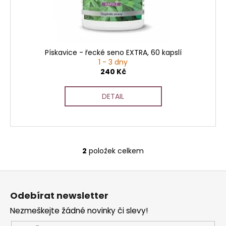
Pískavice - řecké seno EXTRA, 60 kapslí
1 - 3 dny
240 Kč
DETAIL
2
položek celkem
O
v
Z
l
á
á
Odebírat newsletter
d
p
a
Nezmeškejte žádné novinky či slevy!
a
c