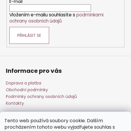
t
E-mail
í
í
p
Vložením e-mailu souhlasíte s
podmínkami
r
ochrany osobních údajů
v
k
PŘIHLÁSIT SE
y
v
ý
p
i
s
Informace pro vás
u
Doprava a platba
Obchodní podmínky
Podmínky ochrany osobních údajů
Kontakty
Tento web používá soubory cookie. Dalším
Přijímáme online platby
procházením tohoto webu vyjadřujete souhlas s