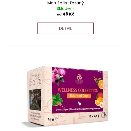
ů
Moruše list řezaný
Skladem
48 Kč
od
DETAIL