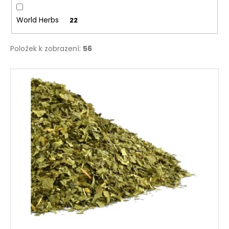
World Herbs
22
Položek k zobrazení:
56
V
ý
p
i
s
p
r
o
d
u
k
t