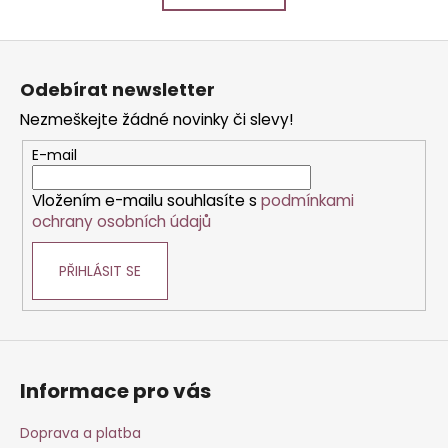
k
á
o
d
Z
v
a
á
á
c
Odebírat newsletter
n
p
í
í
Nezmeškejte žádné novinky či slevy!
p
a
r
t
E-mail
v
í
k
Vložením e-mailu souhlasíte s
podmínkami
y
ochrany osobních údajů
v
ý
PŘIHLÁSIT SE
p
i
s
u
Informace pro vás
Doprava a platba