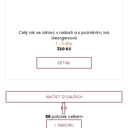
Celý rok ve zdraví, v radosti a s poznáním, Iva
Georgievová
1 - 3 dny
320 Kč
DETAIL
NAČÍST 12 DALŠÍCH
S
1
5
t
O
r
56
položek celkem
v
á
NAHORU
l
n