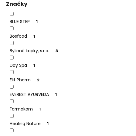
Značky
ů
a
j
í
BLUE STEP
1
t
Bosfood
1
?
Bylinné kapky, s.r.o.
3
Day Spa
1
HLEDAT
Elit Pharm
2
EVEREST AYURVEDA
1
D
o
p
Farmakom
1
o
r
Healing Nature
1
u