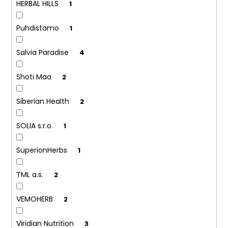
č
HERBAL HILLS
1
u
j
Puhdistamo
1
e
m
Salvia Paradise
4
e
Shoti Maa
2
Siberian Health
2
SOLIA s.r.o.
1
SuperionHerbs
1
TML a.s.
2
VEMOHERB
2
Viridian Nutrition
3