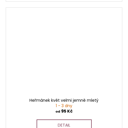
Heřmánek květ velmi jemně mletý
1 - 3 dny
95 Kč
od
DETAIL