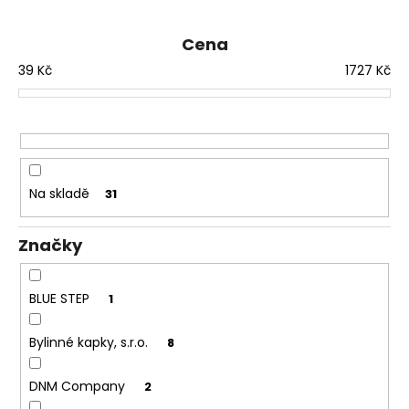
e
a
n
j
Cena
í
í
39
Kč
1727
Kč
p
t
r
?
o
d
u
Na skladě
31
k
HLEDAT
t
Značky
ů
D
BLUE STEP
1
o
p
Bylinné kapky, s.r.o.
8
o
r
DNM Company
2
u