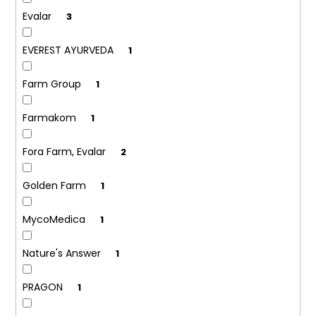
č
u
Evalar
3
j
e
EVEREST AYURVEDA
1
m
e
Farm Group
1
Farmakom
1
Fora Farm, Evalar
2
Golden Farm
1
MycoMedica
1
Nature's Answer
1
PRAGON
1