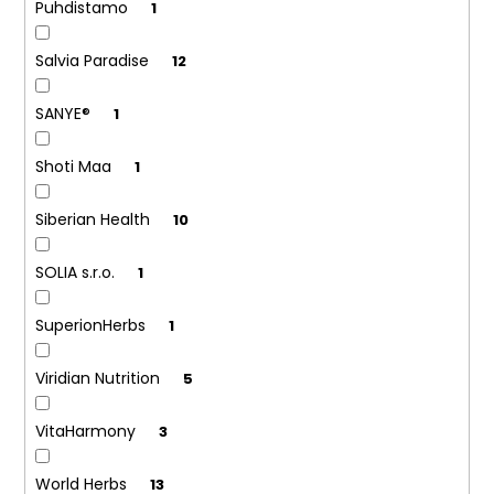
Puhdistamo
1
Salvia Paradise
12
SANYE®
1
Shoti Maa
1
Siberian Health
10
SOLIA s.r.o.
1
SuperionHerbs
1
Viridian Nutrition
5
VitaHarmony
3
World Herbs
13