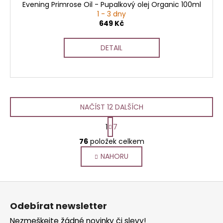
Evening Primrose Oil - Pupalkový olej Organic 100ml
1 - 3 dny
649 Kč
DETAIL
NAČÍST 12 DALŠÍCH
S
1
7
t
O
r
76
položek celkem
v
á
NAHORU
l
n
k
á
o
d
Z
v
a
á
á
c
Odebírat newsletter
n
p
í
í
Nezmeškejte žádné novinky či slevy!