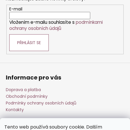
p
a
r
t
E-mail
v
í
k
Vložením e-mailu souhlasíte s
podmínkami
y
ochrany osobních údajů
v
ý
PŘIHLÁSIT SE
p
i
s
u
Informace pro vás
Doprava a platba
Obchodní podmínky
Podmínky ochrany osobních údajů
Kontakty
Tento web používá soubory cookie. Dalším