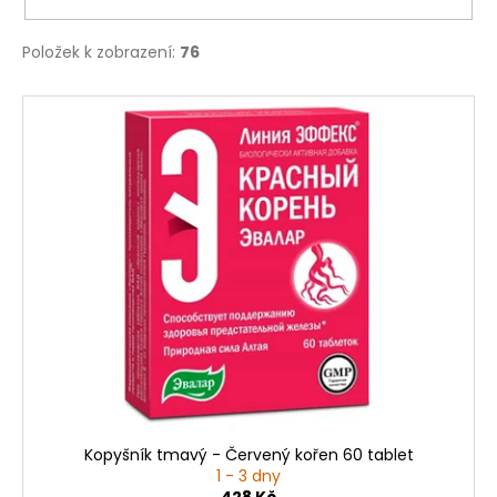
Položek k zobrazení:
76
V
ý
p
i
s
p
r
o
d
u
k
t
ů
Kopyšník tmavý - Červený kořen 60 tablet
1 - 3 dny
428 Kč