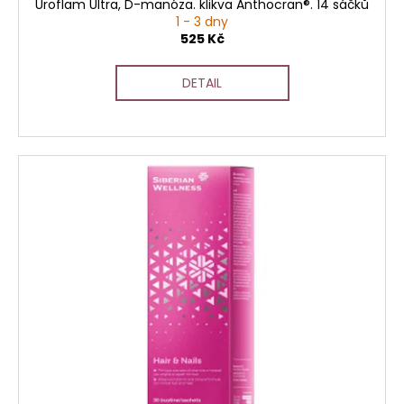
Uroflam Ultra, D-manóza. klikva Anthocran®. 14 sáčků
1 - 3 dny
525 Kč
DETAIL