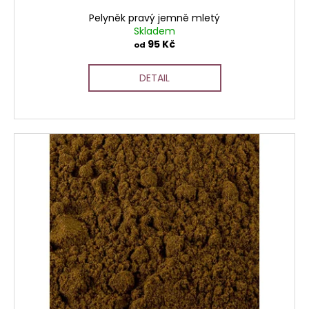
ů
Pelyněk pravý jemně mletý
Skladem
95 Kč
od
DETAIL