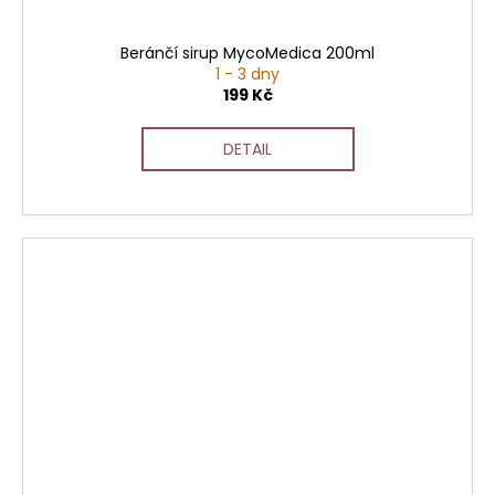
Beránčí sirup MycoMedica 200ml
1 - 3 dny
199 Kč
DETAIL