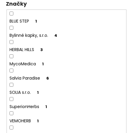
Značky
ů
a
j
í
BLUE STEP
1
t
Bylinné kapky, s.r.o.
4
?
HERBAL HILLS
3
MycoMedica
1
HLEDAT
Salvia Paradise
6
SOLIA s.r.o.
1
D
o
p
SuperionHerbs
1
o
r
VEMOHERB
1
u