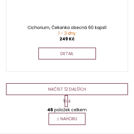
Cichorium, Čekanka obecná 60 kapslí
1 - 3 dny
249 Kč
DETAIL
NAČÍST 12 DALŠÍCH
S
1
4
t
O
r
46
položek celkem
v
á
NAHORU
l
n
k
á
o
d