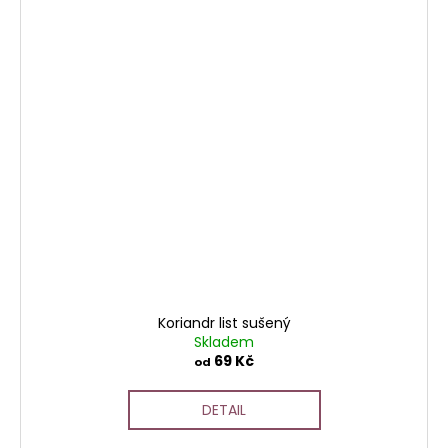
Koriandr list sušený
Skladem
69 Kč
od
DETAIL