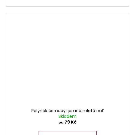
Pelyněk černobýl jemně mletá nať
Skladem
79 Kč
od