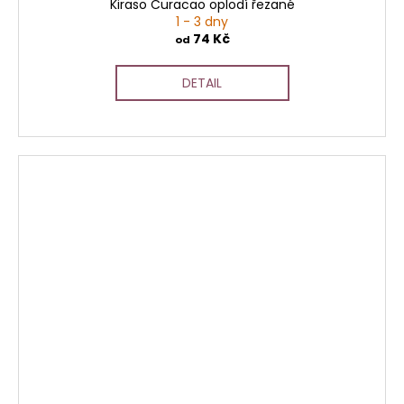
Kiraso Curacao oplodí řezané
1 - 3 dny
74 Kč
od
DETAIL