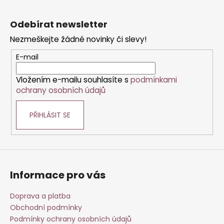
Z
v
a
á
á
c
Odebírat newsletter
n
p
í
í
Nezmeškejte žádné novinky či slevy!
p
a
r
t
E-mail
v
í
k
Vložením e-mailu souhlasíte s
podmínkami
y
ochrany osobních údajů
v
ý
PŘIHLÁSIT SE
p
i
s
u
Informace pro vás
Doprava a platba
Obchodní podmínky
Podmínky ochrany osobních údajů