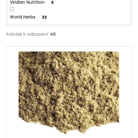
č
Viridian Nutrition
3
u
j
World Herbs
22
e
m
e
Položek k zobrazení:
46
V
ý
p
i
s
p
r
o
d
u
k
t