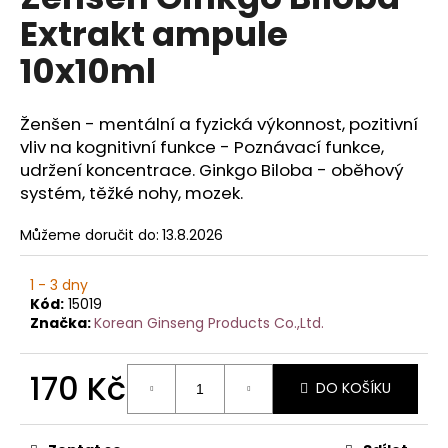
je
a
Extrakt ampule
0,0
z
j
10x10ml
5
í
hvězdiček.
t
Ženšen - mentální a fyzická výkonnost, pozitivní
?
vliv na kognitivní funkce - Poznávací funkce,
udržení koncentrace. Ginkgo Biloba - oběhový
systém, těžké nohy, mozek.
HLEDAT
Můžeme doručit do:
13.8.2026
1 - 3 dny
Kód:
15019
D
Značka:
Korean Ginseng Products Co.,Ltd.
o
p
170 Kč
o
DO KOŠÍKU
r
Měrná
u
cena: