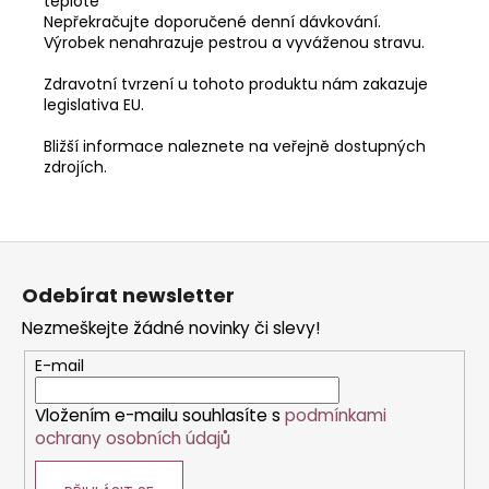
teplotě
Nepřekračujte doporučené denní dávkování.
Výrobek nenahrazuje pestrou a vyváženou stravu.
Zdravotní tvrzení u tohoto produktu nám zakazuje
legislativa EU.
Bližší informace naleznete na veřejně dostupných
zdrojích.
Z
á
Odebírat newsletter
p
Nezmeškejte žádné novinky či slevy!
a
t
E-mail
í
Vložením e-mailu souhlasíte s
podmínkami
ochrany osobních údajů