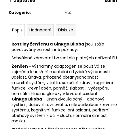
č
Zeptat se
Sdílet
u
j
Kategorie
:
Muži
e
m
Popis
Hodnocení
Diskuze
e
Rostliny ženšenu a Ginkgo Biloba
jsou stále
považovány za rostlinné poklady.
Schválená zdravotní tvrzení dle platných nařízení EU
Ženšen -
významný adaptogen se používá se
zejména k udržení mentální a fyzické výkonnosti.
Bdělost, únava, přirozená obranyschopnost -
imunitní systém, vitalita, sexuální zdraví, kognitivní
funkce, krevní oběh, paměť, slabost - vyčerpání,
normální hladina glukózy v krvi, antioxidant
Ginkgo Biloba -
Jinan dvoulaločný - oběhový
systém, duševní rovnováha, mikrocirkulace krevního
systému, kognitivní funkce, antioxidant, periférní
oběhový systém - oči - sluch, normální činnost
mozku