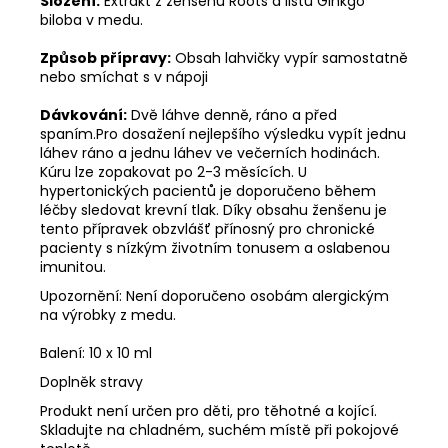
Složení:
Extrakt z ženšenu Roots a listu Ginkgo
biloba v medu.
Způsob přípravy:
Obsah lahvičky vypír samostatně
nebo smíchat s v nápoji
Dávkování:
Dvě láhve denně, ráno a před
spaním.Pro dosažení nejlepšího výsledku vypít jednu
láhev ráno a jednu láhev ve večerních hodinách.
Kúru lze zopakovat po 2-3 měsících. U
hypertonických pacientů je doporučeno během
léčby sledovat krevní tlak. Díky obsahu ženšenu je
tento přípravek obzvlášť přínosný pro chronické
pacienty s nízkým životním tonusem a oslabenou
imunitou.
Upozornění: Není doporučeno osobám alergickým
na výrobky z medu.
Balení: 10 x 10 ml
Doplněk stravy
Produkt není určen pro děti, pro těhotné a kojící.
Skladujte na chladném, suchém místě při pokojové