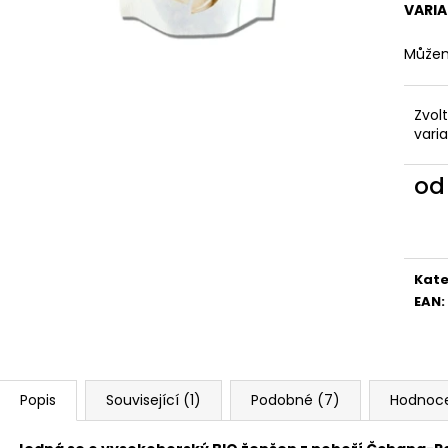
VARI
Můžem
Zvol
vari
o
Měr
cena
Kate
EAN
:
Popis
Související (1)
Podobné (7)
Hodnoc