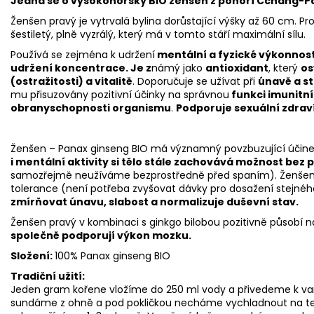
Jedná se o vysokohorský BIO ženšen z pohoří Čchang-Pa
Ženšen pravý je vytrvalá bylina dorůstající výšky až 60 cm. Pr
šestiletý, plně vyzrálý, který má v tomto stáří maximální sílu.
Používá se zejména k udržení
mentální a fyzické výkonnost
udržení koncentrace. Je z
námý jako
antioxidant
, který
os
(ostražitosti) a vitalitě
. Doporučuje se užívat při
únavě a s
mu přisuzovány pozitivní účinky na správnou
funkci imunitní
obranyschopnosti organismu
.
Podporuje sexuální zdraví
Ženšen – Panax ginseng BIO má významný povzbuzující účin
i mentální aktivity si tělo stále zachovává možnost bez 
samozřejmě neužíváme bezprostředně před spaním). Ženšen n
tolerance (není potřeba zvyšovat dávky pro dosažení stejnéh
zmírňovat únavu, slabost a normalizuje duševní stav.
Ženšen pravý v kombinaci s ginkgo bilobou pozitivně působí 
společně podporují výkon mozku.
Složení:
100% Panax ginseng BIO
Tradiční užití:
Jeden gram kořene vložíme do 250 ml vody a přivedeme k var
sundáme z ohně a pod pokličkou necháme vychladnout na tepl