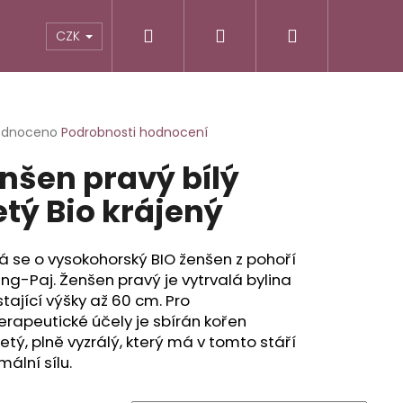
Hledat
Přihlášení
Nákupní
TIKY
ALTERNATIVNÍ RECEPTURY
POTRAVINY
CZK
košík
rné
odnoceno
Podrobnosti hodnocení
cení
nšen pravý bílý
ktu
etý Bio krájený
ček.
 se o vysokohorský BIO ženšen z pohoří
g-Paj. Ženšen pravý je vytrvalá bylina
tající výšky až 60 cm. Pro
erapeutické účely je sbírán kořen
letý, plně vyzrálý, který má v tomto stáří
ální sílu.