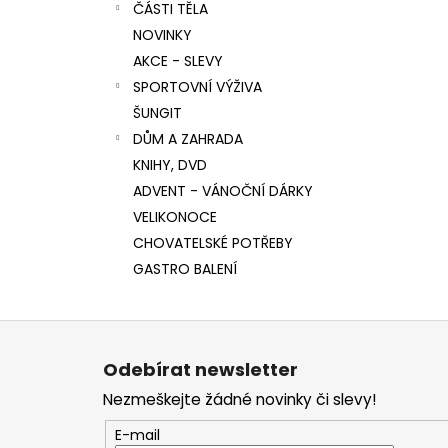
ČÁSTI TĚLA
NOVINKY
AKCE - SLEVY
SPORTOVNÍ VÝŽIVA
ŠUNGIT
DŮM A ZAHRADA
KNIHY, DVD
ADVENT - VÁNOČNÍ DÁRKY
VELIKONOCE
CHOVATELSKÉ POTŘEBY
GASTRO BALENÍ
Z
á
Odebírat newsletter
p
Nezmeškejte žádné novinky či slevy!
a
t
E-mail