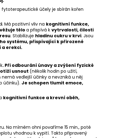
j.
o fytoterapeutické účely je sbírán kořen
i
. Má pozitivní vliv na
kognitivní funkce,
věžuje tělo
a přispívá k
vytrvalosti, čilosti
tresu
. Stabilizuje
hladinu cukru v krvi
. Jsou
ho systému, přispívající k přirozené
 a erekci.
ek
. Při odbourání únavy a zvýšení fyzické
potíží usnout
(několik hodin po užití,
emá vedlejší účinky a nevzniká u něj
o účinku).
Je schopen tlumit emoce,
na
kognitivní funkce a krevní oběh,
u. Na mírném ohni povaříme 15 min., poté
otu vhodnou k vypití. Takto připravený