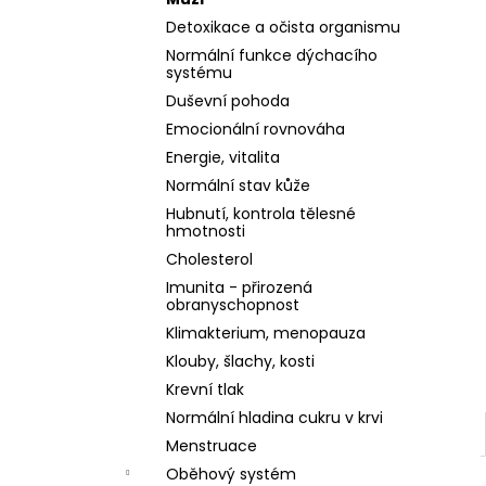
l
Detoxikace a očista organismu
Normální funkce dýchacího
systému
Duševní pohoda
Emocionální rovnováha
Energie, vitalita
Normální stav kůže
Hubnutí, kontrola tělesné
hmotnosti
Cholesterol
Imunita - přirozená
obranyschopnost
Klimakterium, menopauza
Klouby, šlachy, kosti
Krevní tlak
Normální hladina cukru v krvi
Menstruace
Oběhový systém