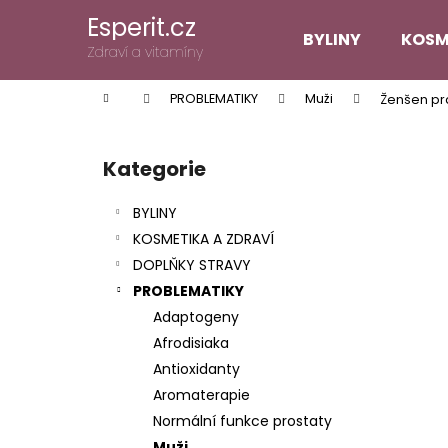
K
Přejít
Esperit.cz
na
o
BYLINY
KOSM
obsah
Zpět
Zpět
Zdraví a vitamíny
š
do
do
í
Domů
PROBLEMATIKY
Muži
Ženšen pra
k
obchodu
obchodu
P
o
Kategorie
Přeskočit
s
kategorie
t
BYLINY
r
KOSMETIKA A ZDRAVÍ
a
DOPLŇKY STRAVY
n
PROBLEMATIKY
n
Adaptogeny
í
Afrodisiaka
p
Antioxidanty
a
Aromaterapie
n
Normální funkce prostaty
e
Muži