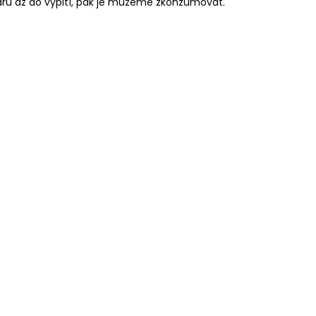
u až do vypití, pak je můžeme zkonzumovat.