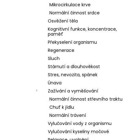
Mikrocirkulace krve
Normální činnost srdce
Osvěžení těla
Kognitivní funkce, koncentrace,
paměť
Překyselení organismu
Regenerace
Sluch
Stárnutí a dlouhověkost
Stres, nevozita, spánek
Únava
Zažívání a vyměšování
Normální činnost střevního traktu
Chuť k jídlu
Normální trávení
Vylučování vody z organismu
Vylučování kyseliny močové
Relaxace, uvolnění