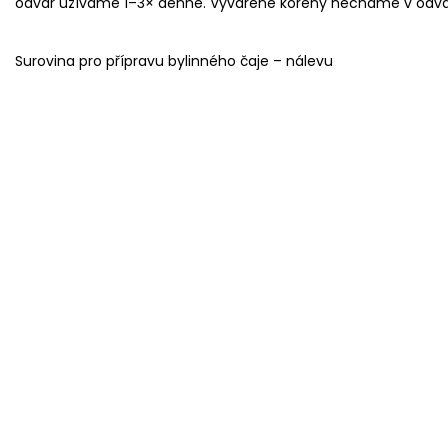
odvar užíváme 1–3× denně. Vyvařené kořeny necháme v odvar
Surovina pro přípravu bylinného čaje – nálevu