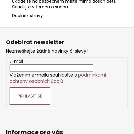
Ukládejte na bezpečném místě mimo dosah dětí.
Skladujte v temnu a suchu.
Doplněk stravy
Z
á
Odebírat newsletter
p
Nezmeškejte žádné novinky či slevy!
a
t
E-mail
í
Vložením e-mailu souhlasíte s
podmínkami
ochrany osobních údajů
PŘIHLÁSIT SE
Informace pro vás