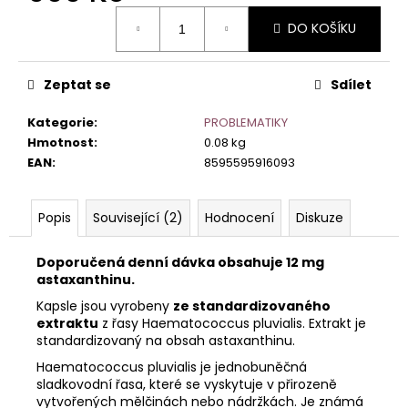
č
Měrná
u
DO KOŠÍKU
cena:
j
e
m
Zeptat se
Sdílet
e
Kategorie
:
PROBLEMATIKY
Hmotnost
:
0.08 kg
EAN
:
8595595916093
Popis
Související (2)
Hodnocení
Diskuze
Doporučená denní dávka obsahuje 12 mg
astaxanthinu.
Kapsle jsou vyrobeny
ze standardizovaného
extraktu
z řasy Haematococcus pluvialis. Extrakt je
standardizovaný na obsah astaxanthinu.
Haematococcus pluvialis je jednobuněčná
sladkovodní řasa, které se vyskytuje v přirozeně
vytvořených mělčinách nebo nádržkách. Je známá