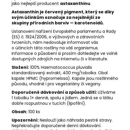
jako nejlepší producent
astaxanthinu
.
Astaxanthin je červený pigment, který se díky
svým účinkům označuje za nejsilnější ze
skupiny přírodních barviv — karotenoidů.
Ustanovení nařízení Evropského parlamentu a Rady
(ES) č. 1924/2006, o výživových a zdravotních
tvrzeních, nám nedovoluje informovat vás
o účincích této rostliny na váš organismus.
Informace o působení si prosím dohledejte ve volně
dostupných zdrojích na internetu či v literatuře.
Složení:
100% Haematococcus pluvialis
standardizovaný extrakt, 400 mg/tobolka. Obal
kapsle: HPMC (hypromelosa). Kapsle jsou rostlinného
původu, vhodné i pro vegetariány či vegany.
Doporučené dávkování a způsob užití:
Užíváme
1 tobolku 1× denně, spolu s jídlem. Jedná se o látku
dobře rozpustnou v tucích (lipofilní).
Obsah:
100 ks
Upozornění:
Neslouží jako náhrada pestré stravy.
Nepřekračujte doporučené denní dávkování.