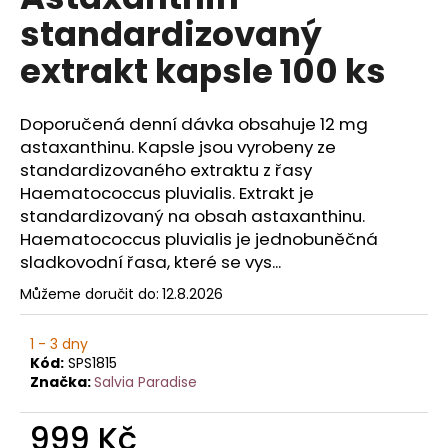
je
a
standardizovaný
0,0
z
j
extrakt kapsle 100 ks
5
í
hvězdiček.
t
Doporučená denní dávka obsahuje 12 mg
?
astaxanthinu. Kapsle jsou vyrobeny ze
standardizovaného extraktu z řasy
Haematococcus pluvialis. Extrakt je
standardizovaný na obsah astaxanthinu.
HLEDAT
Haematococcus pluvialis je jednobuněčná
sladkovodní řasa, které se vys...
Můžeme doručit do:
12.8.2026
D
o
1 - 3 dny
p
Kód:
SPS1815
o
Značka:
Salvia Paradise
r
u
999 Kč