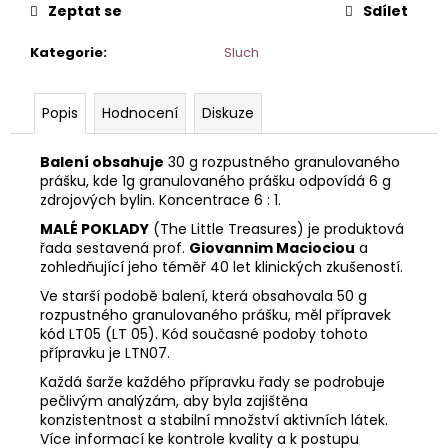
č
Zeptat se
Sdílet
u
j
Kategorie
:
Sluch
e
m
e
Popis
Hodnocení
Diskuze
Balení obsahuje
30 g rozpustného granulovaného
prášku, kde 1g granulovaného prášku odpovídá 6 g
zdrojových bylin. Koncentrace 6 : 1.
MALÉ POKLADY
(The Little Treasures) je produktová
řada sestavená prof.
Giovannim Maciociou
a
zohledňující jeho téměř 40 let klinických zkušeností.
Ve starší podobě balení, která obsahovala 50 g
rozpustného granulovaného prášku, měl přípravek
kód LT05 (LT 05). Kód současné podoby tohoto
přípravku je LTN07.
Každá šarže každého přípravku řady se podrobuje
pečlivým analýzám, aby byla zajištěna
konzistentnost a stabilní množství aktivních látek.
Více informací ke kontrole kvality a k postupu