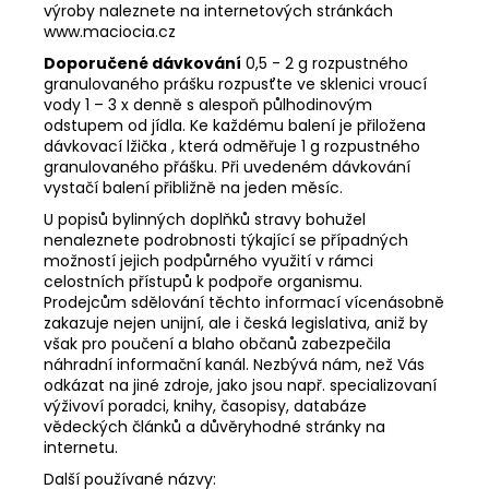
výroby naleznete na internetových stránkách
www.maciocia.cz
Doporučené dávkování
0,5 - 2 g rozpustného
granulovaného prášku rozpusťte ve sklenici vroucí
vody 1 – 3 x denně s alespoň půlhodinovým
odstupem od jídla. Ke každému balení je přiložena
dávkovací lžička , která odměřuje 1 g rozpustného
granulovaného přášku. Při uvedeném dávkování
vystačí balení přibližně na jeden měsíc.
U popisů bylinných doplňků stravy bohužel
nenaleznete podrobnosti týkající se případných
možností jejich podpůrného využití v rámci
celostních přístupů k podpoře organismu.
Prodejcům sdělování těchto informací vícenásobně
zakazuje nejen unijní, ale i česká legislativa, aniž by
však pro poučení a blaho občanů zabezpečila
náhradní informační kanál. Nezbývá nám, než Vás
odkázat na jiné zdroje, jako jsou např. specializovaní
výživoví poradci, knihy, časopisy, databáze
vědeckých článků a důvěryhodné stránky na
internetu.
Další používané názvy: