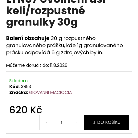
je
a
keli/rozpustné
0,0
z
j
granulky 30g
5
í
hvězdiček.
t
Balení obsahuje
30 g rozpustného
?
granulovaného prášku, kde 1g granulovaného
prášku odpovídá 6 g zdrojových bylin.
Můžeme doručit do:
11.8.2026
HLEDAT
Skladem
Kód:
3853
Značka:
GIOVANNI MACIOCIA
D
o
620 Kč
p
Měrná
o
DO KOŠÍKU
cena:
r
u