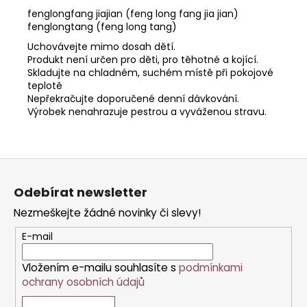
fenglongfang jiajian (feng long fang jia jian)
fenglongtang (feng long tang)
Uchovávejte mimo dosah dětí.
Produkt není určen pro děti, pro těhotné a kojící.
Skladujte na chladném, suchém místě při pokojové
teplotě
Nepřekračujte doporučené denní dávkování.
Výrobek nenahrazuje pestrou a vyváženou stravu.
Z
á
Odebírat newsletter
p
Nezmeškejte žádné novinky či slevy!
a
t
E-mail
í
Vložením e-mailu souhlasíte s
podmínkami
ochrany osobních údajů