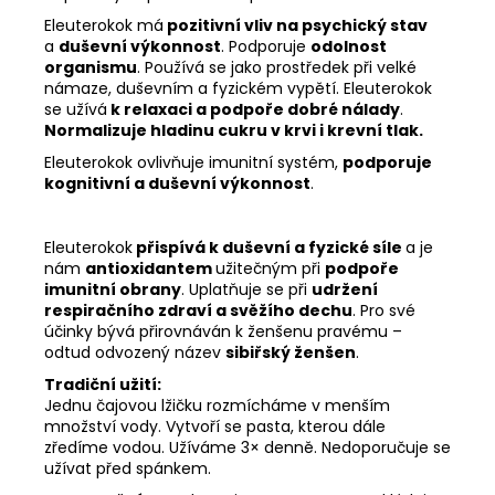
Eleuterokok má
pozitivní vliv na psychický stav
a
duševní výkonnost
. Podporuje
odolnost
organismu
. Používá se jako prostředek při velké
námaze, duševním a fyzickém vypětí. Eleuterokok
se užívá
k relaxaci a podpoře dobré nálady
.
Normalizuje hladinu cukru v krvi i krevní tlak.
Eleuterokok ovlivňuje imunitní systém,
podporuje
kognitivní a duševní výkonnost
.
Eleuterokok
přispívá k duševní a fyzické síle
a je
nám
antioxidantem
užitečným při
podpoře
imunitní obrany
. Uplatňuje se při
udržení
respiračního zdraví a svěžího dechu
. Pro své
účinky bývá přirovnáván k ženšenu pravému –
odtud odvozený název
sibiřský ženšen
.
Tradiční užití:
Jednu čajovou lžičku rozmícháme v menším
množství vody. Vytvoří se pasta, kterou dále
zředíme vodou. Užíváme 3× denně. Nedoporučuje se
užívat před spánkem.