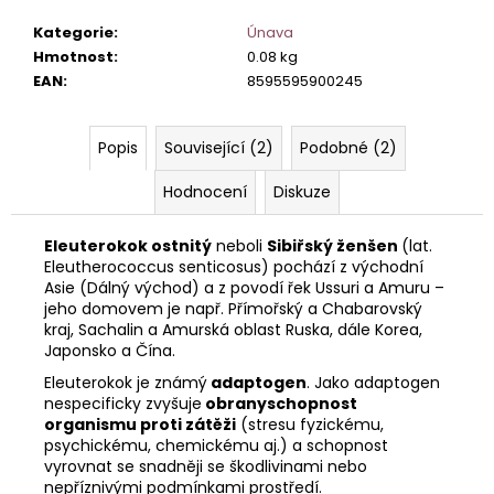
č
u
Kategorie
:
Únava
j
Hmotnost
:
0.08 kg
e
EAN
:
8595595900245
m
e
Popis
Související (2)
Podobné (2)
Hodnocení
Diskuze
Eleuterokok ostnitý
neboli
Sibiřský ženšen
(lat.
Eleutherococcus senticosus) pochází z východní
Asie (Dálný východ) a z povodí řek Ussuri a Amuru –
jeho domovem je např. Přímořský a Chabarovský
kraj, Sachalin a Amurská oblast Ruska, dále Korea,
Japonsko a Čína.
Eleuterokok je známý
adaptogen
. Jako adaptogen
nespecificky zvyšuje
obranyschopnost
organismu proti zátěži
(stresu fyzickému,
psychickému, chemickému aj.) a schopnost
vyrovnat se snadněji se škodlivinami nebo
nepříznivými podmínkami prostředí.