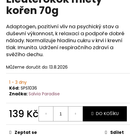
je
a
kořen 70g
0,0
z
j
5
í
hvězdiček.
Adaptogen, pozitivní vliv na psychický stav a
t
duševní výkonnost, k relaxaci a podpoře dobré
?
nálady. Normalizuje hladinu cukru v krvi i krevní
tlak. Imunita. Udržení respiračního zdraví a
svěžího dechu.
Můžeme doručit do:
13.8.2026
HLEDAT
1 - 3 dny
Kód:
SPS1036
Značka:
Salvia Paradise
D
o
p
139 Kč
DO KOŠÍKU
o
Měrná
r
cena:
u
Zeptat se
Sdílet