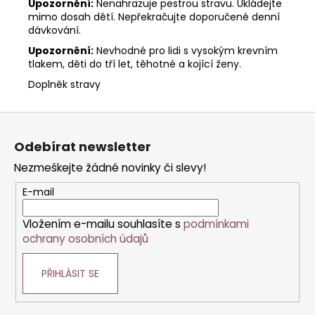
Upozornění:
Nenahrazuje pestrou stravu. Ukládejte
mimo dosah dětí. Nepřekračujte doporučené denní
dávkování.
Upozornění:
Nevhodné pro lidi s vysokým krevním
tlakem, děti do tří let, těhotné a kojící ženy.
Doplněk stravy
Z
á
Odebírat newsletter
p
Nezmeškejte žádné novinky či slevy!
a
t
E-mail
í
Vložením e-mailu souhlasíte s
podmínkami
ochrany osobních údajů
PŘIHLÁSIT SE