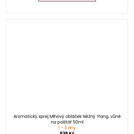
Aromatický sprej Mlhový obláček Něžný Ylang, vůně
na polštář 50ml
1 - 3 dny
636 Kč