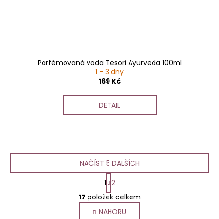
Parfémovaná voda Tesori Ayurveda 100ml
1 - 3 dny
169 Kč
DETAIL
NAČÍST 5 DALŠÍCH
S
1
2
t
O
r
17
položek celkem
v
á
NAHORU
l
n