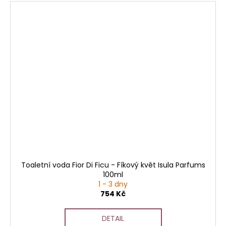
Toaletní voda Fior Di Ficu - Fíkový květ Isula Parfums
100ml
1 - 3 dny
754 Kč
DETAIL