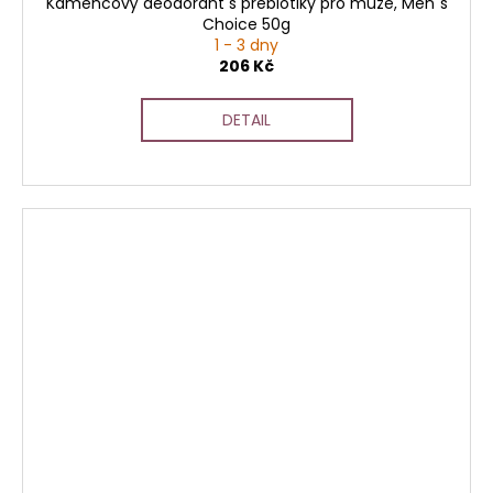
Kamencový deodorant s prebiotiky pro muže, Men´s
Choice 50g
1 - 3 dny
206 Kč
DETAIL