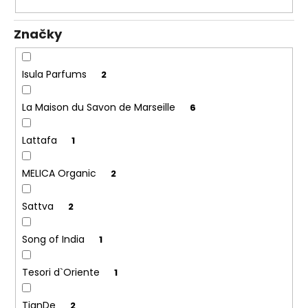
k
a
t
j
Značky
ů
í
t
Isula Parfums
2
?
La Maison du Savon de Marseille
6
Lattafa
1
HLEDAT
MELICA Organic
2
Sattva
2
D
o
Song of India
1
p
o
Tesori d`Oriente
1
r
u
TianDe
2