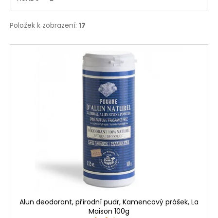
č
u
j
Položek k zobrazení:
17
e
m
V
e
ý
p
i
s
p
r
o
d
u
k
t
ů
Alun deodorant, přírodní pudr, Kamencový prášek, La
Maison 100g