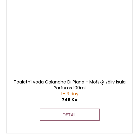
Toaletní voda Calanche Di Piana - Mořský záliv Isula
Parfums 100ml
1 - 3 dny
745 Kč
DETAIL