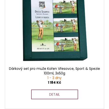
č
p
u
i
j
e
s
m
p
e
r
o
d
u
k
t
ů
Dárkový set pro muže Kořen Vřesovce, Sport & Spezie
100ml, 3x50g
1 - 3 dny
1 184 Kč
DETAIL