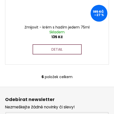
185 KČ
–27 %
Zmijovit - krém s hadím jedem 75ml
Skladem
135 Kč
DETAIL
6
položek celkem
O
v
Z
l
á
á
Odebírat newsletter
d
p
a
Nezmeškejte žádné novinky či slevy!
a
c