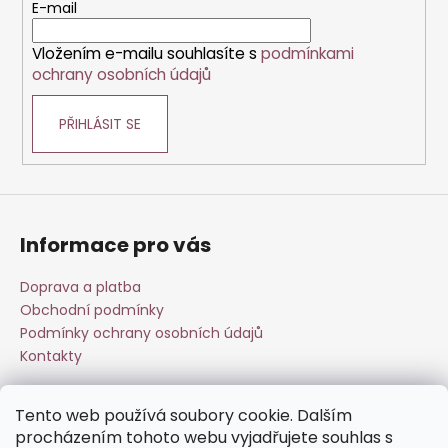
t
E-mail
í
í
p
Vložením e-mailu souhlasíte s
podmínkami
r
ochrany osobních údajů
v
k
PŘIHLÁSIT SE
y
v
ý
p
i
s
Informace pro vás
u
Doprava a platba
Obchodní podmínky
Podmínky ochrany osobních údajů
Kontakty
Tento web používá soubory cookie. Dalším
Přijímáme online platby
procházením tohoto webu vyjadřujete souhlas s