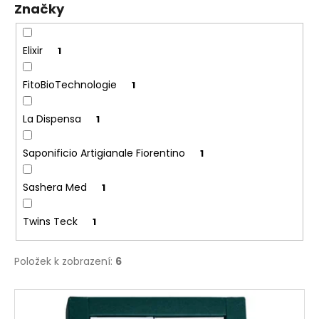
Značky
ů
a
j
í
Elixir
1
t
FitoBioTechnologie
1
?
La Dispensa
1
Saponificio Artigianale Fiorentino
1
HLEDAT
Sashera Med
1
Twins Teck
1
D
o
p
Položek k zobrazení:
6
o
r
V
u
ý