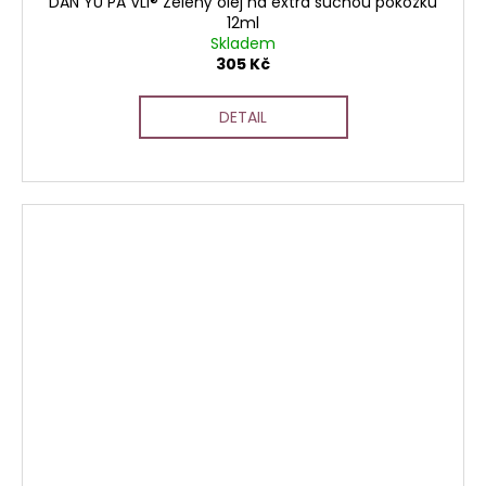
DAN YU PA VLI® Zelený olej na extra suchou pokožku
12ml
Skladem
305 Kč
DETAIL