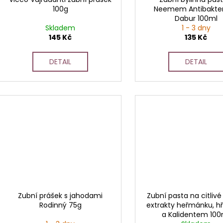
100g
Neemem Antibakter
Dabur 100ml
Skladem
1 - 3 dny
145 Kč
135 Kč
DETAIL
DETAIL
Zubní prášek s jahodami
Zubní pasta na citlivé
Rodinný 75g
extrakty heřmánku, h
a Kalidentem 100