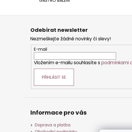
GASTRO BALENÍ
Z
á
Odebírat newsletter
p
Nezmeškejte žádné novinky či slevy!
a
t
E-mail
í
Vložením e-mailu souhlasíte s
podmínkami o
PŘIHLÁSIT SE
Informace pro vás
Doprava a platba
Obchodní podmínky