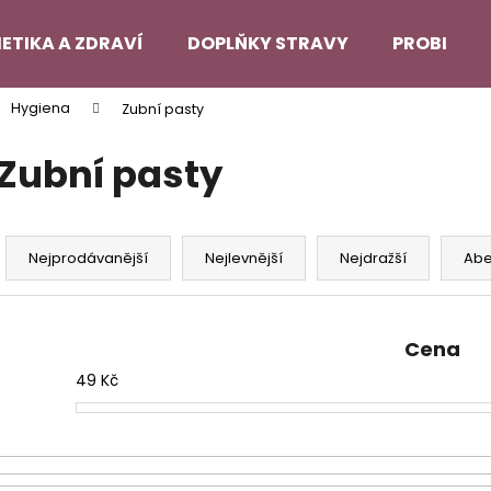
ETIKA A ZDRAVÍ
DOPLŇKY STRAVY
PROBLEMA
Hygiena
Zubní pasty
Co potřebujete najít?
Zubní pasty
HLEDAT
Ř
a
Nejprodávanější
Nejlevnější
Nejdražší
Ab
z
Doporučujeme
e
n
Cena
í
49
Kč
p
r
o
d