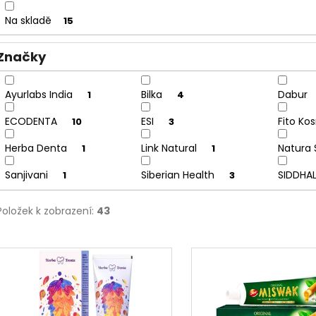
u
Na skladě
15
k
t
Značky
ů
Ayurlabs India
Bilka
Dabur
1
4
ECODENTA
ESI
Fito Ko
10
3
Herba Denta
Link Natural
Natura 
1
1
Sanjivani
Siberian Health
SIDDHA
1
3
Položek k zobrazení:
43
V
ý
p
i