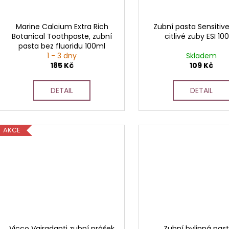
Marine Calcium Extra Rich
Zubní pasta Sensitive
Botanical Toothpaste, zubní
citlivé zuby ESI 10
pasta bez fluoridu 100ml
1 - 3 dny
Skladem
185 Kč
109 Kč
DETAIL
DETAIL
AKCE
Vicco Vajradanti zubní prášek
Zubní bylinná past