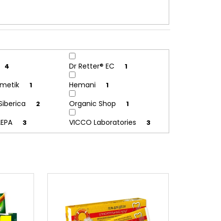
Dr Retter® EC
4
1
smetik
Hemani
1
1
Siberica
Organic Shop
2
1
LEPA
VICCO Laboratories
3
3