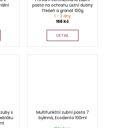
iální
pasta na ochranu ústní dutiny
Třešeň a granát 100g
1 - 3 dny
156 Kč
DETAIL
 zuby s
Multifunkční zubní pasta 7
řebíčku
bylinná, Ecodenta 100ml
ml