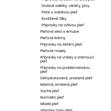
Drobné oděrky, záněty, jizvy
Péče o svědivou pleť
Rozšířené žílky
Přípravky na citlivou pleť
Pleťová séra a emulze
Pleťové krémy
Přípravky na čištění pleti
Pleťové masky
Přípravky na vrásky a stárnoucí
pleť
Přípravky na problematickou
pleť
Dehydratovaná, unavená pleť
Mastná, smíšená pleť
Suchá pleť
Normální pleť
Mladá pleť
Všechny typy pleti