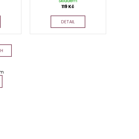
Skladem
119 Kč
DETAIL
CH
em