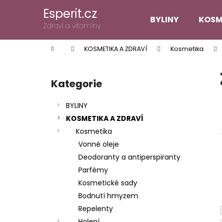
K
Přejít
Esperit.cz
na
o
BYLINY
KOSM
obsah
Zpět
Zpět
Zdraví a vitamíny
š
do
do
í
Domů
KOSMETIKA A ZDRAVÍ
Kosmetika
k
obchodu
obchodu
P
o
Kategorie
Přeskočit
s
kategorie
t
BYLINY
r
KOSMETIKA A ZDRAVÍ
a
Kosmetika
n
Vonné oleje
n
Deodoranty a antiperspiranty
í
Parfémy
p
Kosmetické sady
a
Bodnutí hmyzem
n
Repelenty
e
Holení