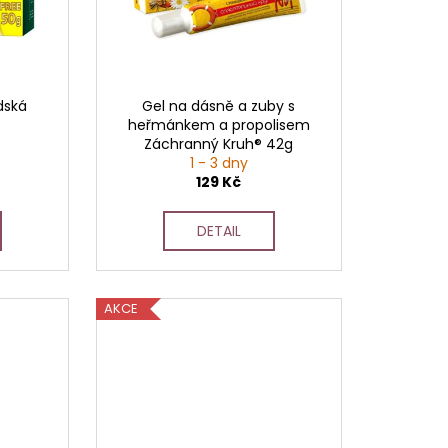
dská
Gel na dásně a zuby s
heřmánkem a propolisem
Záchranný Kruh® 42g
1 - 3 dny
129 Kč
DETAIL
AKCE