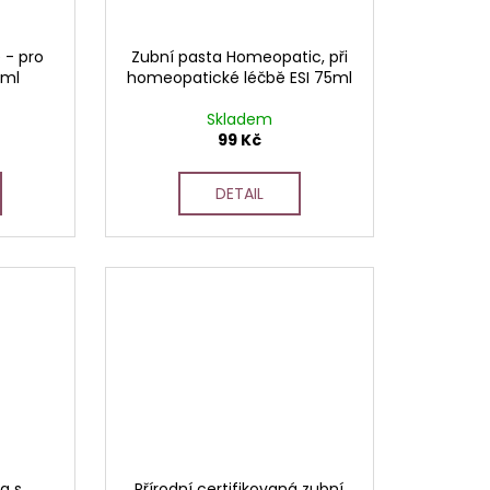
 - pro
Zubní pasta Homeopatic, při
0ml
homeopatické léčbě ESI 75ml
Skladem
99 Kč
DETAIL
a s
Přírodní certifikovaná zubní