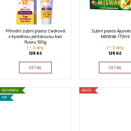
s
p
r
o
d
Přírodní zubní pasta Cedrová
Zubní pasta Ájurvé
s kyselinou jantarovou bez
MISWAK 170ml
u
fluoru 100g
k
1 - 3 dny
1 - 3 dny
t
125 Kč
125 Kč
ů
DETAIL
DETAIL
NOVINKA
AKCE
TIP