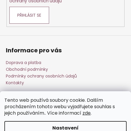
ochrany osobních údajů
v
ý
PŘIHLÁSIT SE
p
i
s
u
Informace pro vás
Doprava a platba
Obchodní podmínky
Podmínky ochrany osobních údajů
Kontakty
Tento web používá soubory cookie. Dalším
Přijímáme online platby
procházením tohoto webu vyjadřujete souhlas s
jejich používáním.. Více informací
zde
.
Nastavení