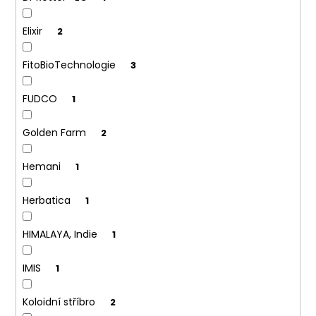
č
u
j
Elixir
2
e
m
FitoBioTechnologie
3
e
FUDCO
1
Golden Farm
2
Hemani
1
Herbatica
1
HIMALAYA, Indie
1
IMIS
1
Koloidní stříbro
2