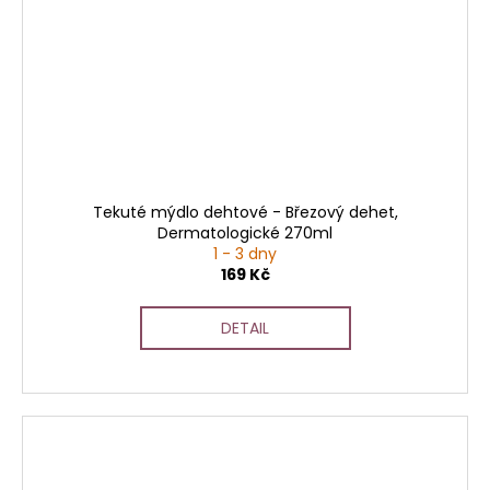
Tekuté mýdlo dehtové - Březový dehet,
Dermatologické 270ml
1 - 3 dny
169 Kč
DETAIL