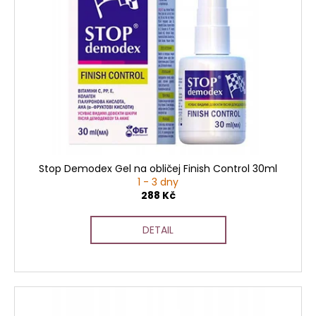
i
s
p
r
o
d
u
k
t
ů
Stop Demodex Gel na obličej Finish Control 30ml
1 - 3 dny
288 Kč
DETAIL