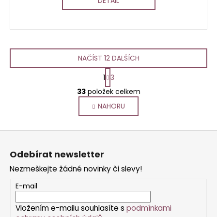
DETAIL
NAČÍST 12 DALŠÍCH
S
1
3
t
O
r
33
položek celkem
v
á
NAHORU
l
n
k
á
o
d
Z
v
a
á
á
c
Odebírat newsletter
n
p
í
í
Nezmeškejte žádné novinky či slevy!
p
a
r
t
E-mail
v
í
k
Vložením e-mailu souhlasíte s
podmínkami
y