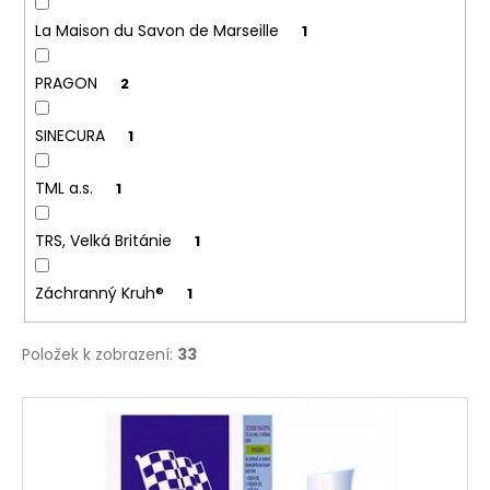
La Maison du Savon de Marseille
1
PRAGON
2
SINECURA
1
TML a.s.
1
TRS, Velká Británie
1
Záchranný Kruh®
1
Položek k zobrazení:
33
V
ý
p