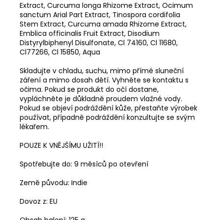
Extract, Curcuma longa Rhizome Extract, Ocimum
sanctum Arial Part Extract, Tinospora cordifolia
Stem Extract, Curcuma amada Rhizome Extract,
Emblica officinalis Fruit Extract, Disodium
Distyrylbiphenyl Disulfonate, Cl 74160, Cl 11680,
Cl77266, Cl 15850, Aqua
Skladujte v chladu, suchu, mimo přímé sluneční
záření a mimo dosah dětí. Vyhněte se kontaktu s
očima. Pokud se produkt do očí dostane,
vypláchněte je důkladně proudem vlažné vody.
Pokud se objeví podráždění kůže, přestaňte výrobek
používat, případně podráždění konzultujte se svým
lékařem.
POUZE K VNĚJŠÍMU UŽITÍ!!
Spotřebujte do: 9 měsíců po otevření
Země původu: Indie
Dovoz z: EU
Obsah balení: 125 g