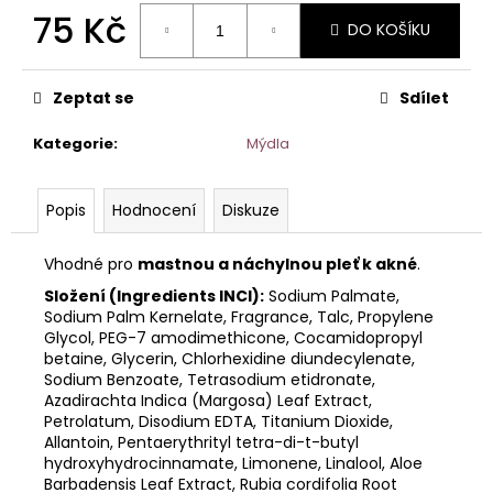
č
75 Kč
u
DO KOŠÍKU
j
Měrná
e
cena:
m
Zeptat se
Sdílet
e
Kategorie
:
Mýdla
Popis
Hodnocení
Diskuze
Vhodné pro
mastnou a náchylnou pleť k akné
.
Složení (Ingredients INCI):
Sodium Palmate,
Sodium Palm Kernelate, Fragrance, Talc, Propylene
Glycol, PEG-7 amodimethicone, Cocamidopropyl
betaine, Glycerin, Chlorhexidine diundecylenate,
Sodium Benzoate, Tetrasodium etidronate,
Azadirachta Indica (Margosa) Leaf Extract,
Petrolatum, Disodium EDTA, Titanium Dioxide,
Allantoin, Pentaerythrityl tetra-di-t-butyl
hydroxyhydrocinnamate, Limonene, Linalool, Aloe
Barbadensis Leaf Extract, Rubia cordifolia Root