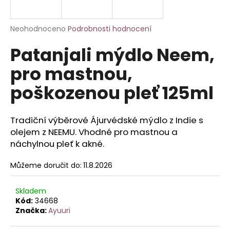
a
j
Průměrné
Neohodnoceno
Podrobnosti hodnocení
í
hodnocení
Patanjali mýdlo Neem,
produktu
t
je
?
pro mastnou,
0,0
z
poškozenou pleť 125ml
5
hvězdiček.
Tradiční výběrové Ájurvédské mýdlo z Indie s
HLEDAT
olejem z NEEMU. Vhodné pro mastnou a
náchylnou pleť k akné.
D
Můžeme doručit do:
11.8.2026
o
p
Skladem
o
Kód:
34668
r
Značka:
Ayuuri
u