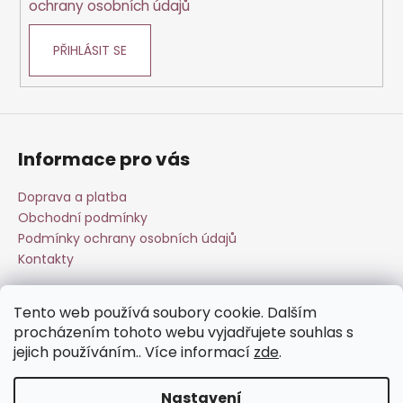
ochrany osobních údajů
v
k
PŘIHLÁSIT SE
y
v
ý
p
i
s
Informace pro vás
u
Doprava a platba
Obchodní podmínky
Podmínky ochrany osobních údajů
Kontakty
Tento web používá soubory cookie. Dalším
Přijímáme online platby
procházením tohoto webu vyjadřujete souhlas s
jejich používáním.. Více informací
zde
.
Nastavení