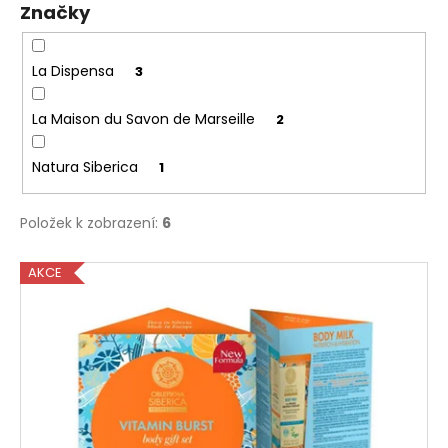
Značky
ů
a
j
í
La Dispensa
3
t
La Maison du Savon de Marseille
2
?
Natura Siberica
1
Položek k zobrazení:
6
HLEDAT
V
AKCE
ý
D
p
o
i
p
s
o
p
r
r
u