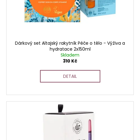
č
o
u
d
j
u
e
k
m
t
e
ů
Dárkový set Altajský rakytník Péče o tělo - Výživa a
hydratace 2x150ml
Skladem
310 Kč
DETAIL