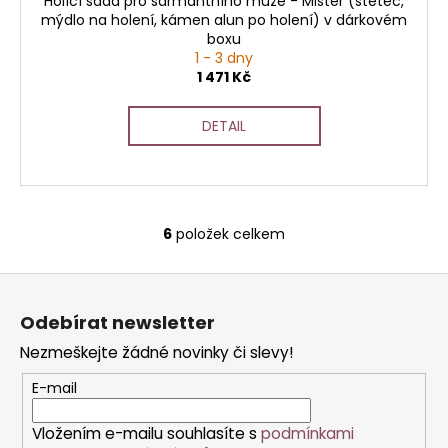
Holící sada pro šarmantního muže - Mister (štětec,
mýdlo na holení, kámen alun po holení) v dárkovém
boxu
1 - 3 dny
1 471 Kč
DETAIL
6
položek celkem
O
v
Z
l
á
á
Odebírat newsletter
d
p
a
Nezmeškejte žádné novinky či slevy!
a
c
t
E-mail
í
í
p
Vložením e-mailu souhlasíte s
podmínkami
r