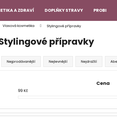
ETIKA A ZDRAVÍ
DOPLŇKY STRAVY
PROBLEMA
Vlasová kosmetika
Stylingové přípravky
Co potřebujete najít?
Stylingové přípravky
HLEDAT
Ř
a
Nejprodávanější
Nejlevnější
Nejdražší
Ab
z
Doporučujeme
e
n
Cena
í
99
Kč
p
r
o
d