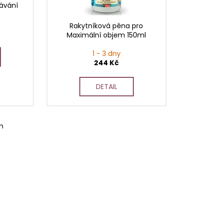
sávání
Rakytníková pěna pro
Maximální objem 150ml
1 - 3 dny
244 Kč
DETAIL
m