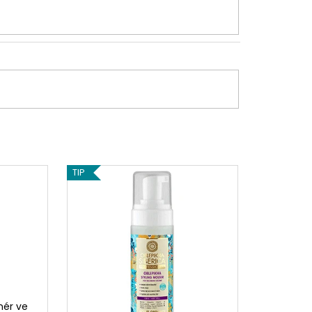
TIP
nér ve