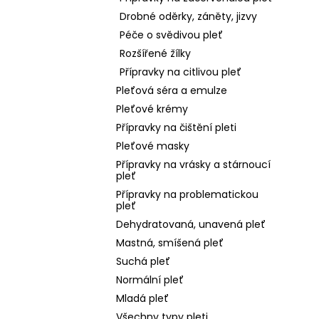
Drobné oděrky, záněty, jizvy
Péče o svědivou pleť
Rozšířené žílky
Přípravky na citlivou pleť
Pleťová séra a emulze
Pleťové krémy
Přípravky na čištění pleti
Pleťové masky
Přípravky na vrásky a stárnoucí
pleť
Přípravky na problematickou
pleť
Dehydratovaná, unavená pleť
Mastná, smíšená pleť
Suchá pleť
Normální pleť
Mladá pleť
Všechny typy pleti