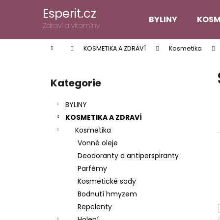
K
Přejít
Esperit.cz
na
o
BYLINY
KOSM
obsah
Zpět
Zpět
Zdraví a vitamíny
š
do
do
í
Domů
KOSMETIKA A ZDRAVÍ
Kosmetika
k
obchodu
obchodu
P
o
Kategorie
Přeskočit
s
kategorie
t
BYLINY
r
KOSMETIKA A ZDRAVÍ
a
Kosmetika
n
Vonné oleje
n
Deodoranty a antiperspiranty
í
Parfémy
p
Kosmetické sady
a
Bodnutí hmyzem
n
Repelenty
e
Holení