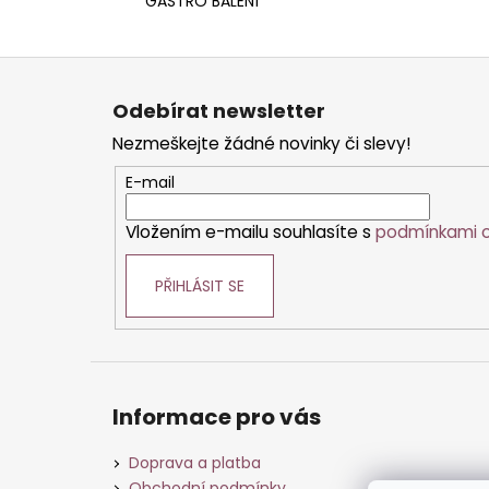
GASTRO BALENÍ
Z
á
Odebírat newsletter
p
Nezmeškejte žádné novinky či slevy!
a
t
E-mail
í
Vložením e-mailu souhlasíte s
podmínkami o
PŘIHLÁSIT SE
Informace pro vás
Doprava a platba
Obchodní podmínky