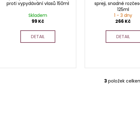
proti vypydávání vlasů 150ml
spreji, snadné rozče
u
125ml
k
Skladem
1 - 3 dny
t
99 Kč
266 Kč
ů
DETAIL
DETAIL
3
položek celke
O
v
l
á
d
a
c
í
p