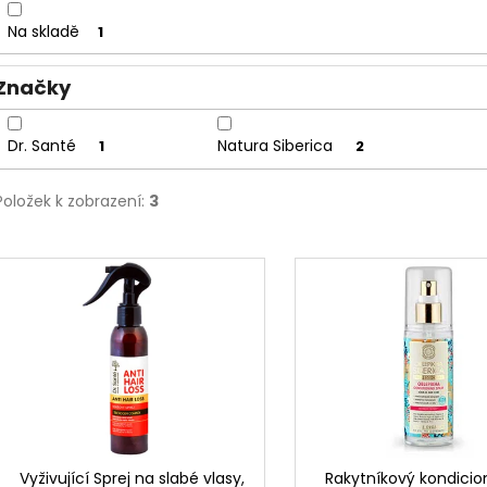
u
Na skladě
1
k
t
Značky
ů
Dr. Santé
Natura Siberica
1
2
Položek k zobrazení:
3
V
ý
p
i
s
p
r
o
d
Vyživující Sprej na slabé vlasy,
Rakytníkový kondicio