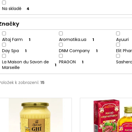
u
Na skladě
4
k
t
Značky
ů
Altaj Farm
Aromatika.ua
Ayuuri
1
1
Day Spa
DNM Company
Elit Ph
1
1
La Maison du Savon de
PRAGON
Sasher
1
1
Marseille
Položek k zobrazení:
15
V
ý
p
i
s