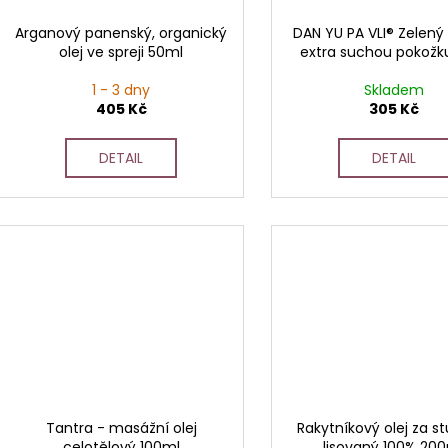
Arganový panenský, organický
DAN YU PA VLI® Zelený 
olej ve spreji 50ml
extra suchou pokožk
1 - 3 dny
Skladem
405 Kč
305 Kč
DETAIL
DETAIL
Tantra - masážní olej
Rakytníkový olej za s
celotělový 100ml
lisovaný 100% 20