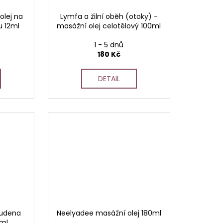
olej na
Lymfa a žilní oběh (otoky) -
u 12ml
masážní olej celotělový 100ml
1 - 5 dnů
180 Kč
DETAIL
tudena
Neelyadee masážní olej 180ml
0ml