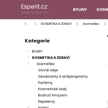
K
Přejít
Esperit.cz
na
o
BYLINY
KOSM
obsah
Zpět
Zpět
Zdraví a vitamíny
š
do
do
í
Domů
KOSMETIKA A ZDRAVÍ
Kosmetika
k
obchodu
obchodu
P
o
Kategorie
Přeskočit
s
kategorie
t
BYLINY
r
KOSMETIKA A ZDRAVÍ
a
Kosmetika
n
Vonné oleje
n
Deodoranty a antiperspiranty
í
Parfémy
p
Kosmetické sady
a
Bodnutí hmyzem
n
Repelenty
e
Holení