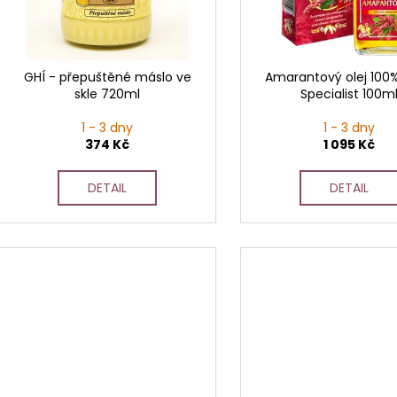
p
r
o
d
GHÍ - přepuštěné máslo ve
Amarantový olej 100%,
skle 720ml
Specialist 100m
u
k
1 - 3 dny
1 - 3 dny
t
374 Kč
1 095 Kč
ů
DETAIL
DETAIL