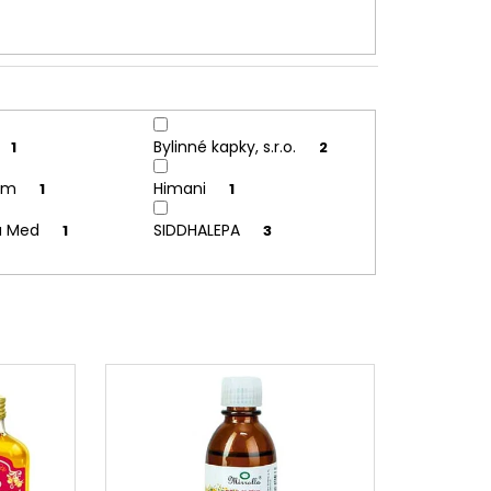
Bylinné kapky, s.r.o.
1
2
arm
Himani
1
1
a Med
SIDDHALEPA
1
3