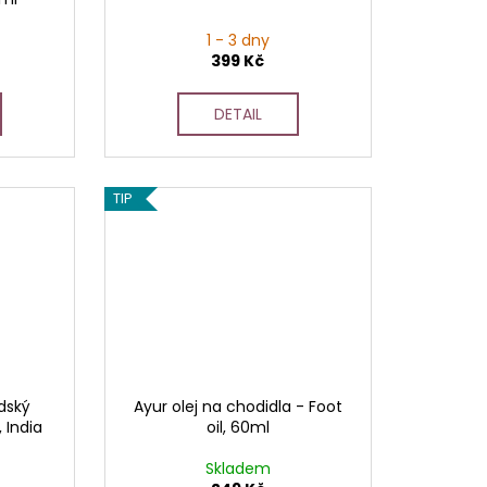
1 - 3 dny
399 Kč
DETAIL
TIP
édský
Ayur olej na chodidla - Foot
 India
oil, 60ml
Skladem