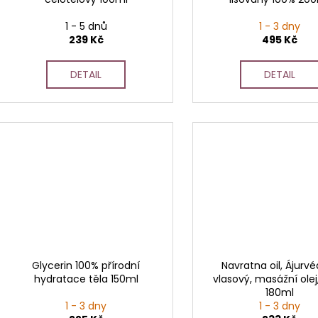
1 - 5 dnů
1 - 3 dny
239 Kč
495 Kč
DETAIL
DETAIL
Glycerin 100% přírodní
Navratna oil, Ájurv
hydratace těla 150ml
vlasový, masážní olej,
180ml
1 - 3 dny
1 - 3 dny