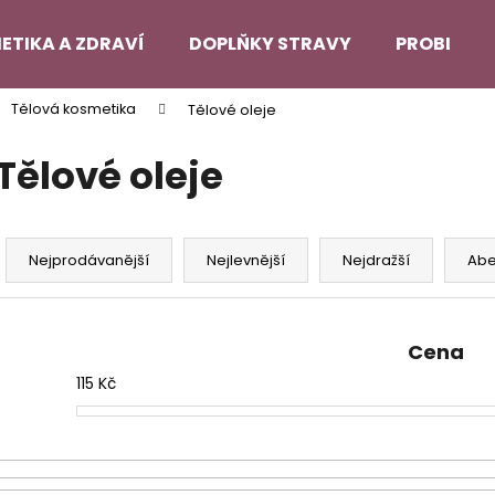
ETIKA A ZDRAVÍ
DOPLŇKY STRAVY
PROBLEMA
Tělová kosmetika
Tělové oleje
Co potřebujete najít?
Tělové oleje
HLEDAT
Ř
a
Nejprodávanější
Nejlevnější
Nejdražší
Ab
z
Doporučujeme
e
n
Cena
í
115
Kč
p
r
o
d