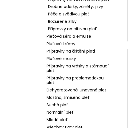
Drobné oděrky, záněty, jizvy
Péče o svědivou pleť
Rozšířené žílky
Přípravky na citlivou pleť
Pleťová séra a emulze
Pleťové krémy
Přípravky na čištění pleti
Pleťové masky
Přípravky na vrásky a stárnoucí
pleť
Přípravky na problematickou
pleť
Dehydratovaná, unavená pleť
Mastná, smíšená pleť
Suchá pleť
Normální pleť
Mladá pleť
Všechny typy pleti