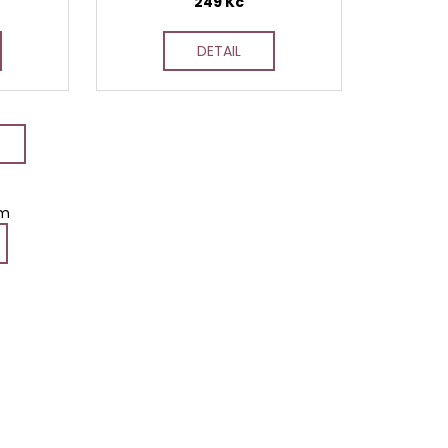
249 Kč
DETAIL
em