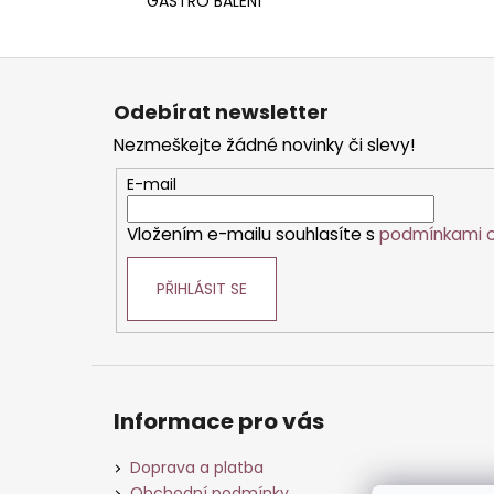
GASTRO BALENÍ
Z
á
Odebírat newsletter
p
Nezmeškejte žádné novinky či slevy!
a
t
E-mail
í
Vložením e-mailu souhlasíte s
podmínkami o
PŘIHLÁSIT SE
Informace pro vás
Doprava a platba
Obchodní podmínky