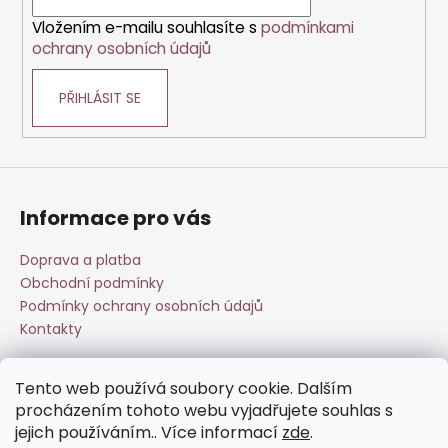
í
k
Vložením e-mailu souhlasíte s
podmínkami
y
ochrany osobních údajů
v
ý
PŘIHLÁSIT SE
p
i
s
u
Informace pro vás
Doprava a platba
Obchodní podmínky
Podmínky ochrany osobních údajů
Kontakty
Tento web používá soubory cookie. Dalším
Přijímáme online platby
procházením tohoto webu vyjadřujete souhlas s
jejich používáním.. Více informací
zde
.