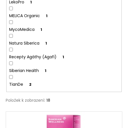
č
LekoPro
1
u
j
MELICA Organic
1
e
m
MycoMedica
1
e
Natura Siberica
1
Recepty Agáthy (Agafi)
1
Siberian Health
1
TianDe
2
Položek k zobrazení:
18
V
ý