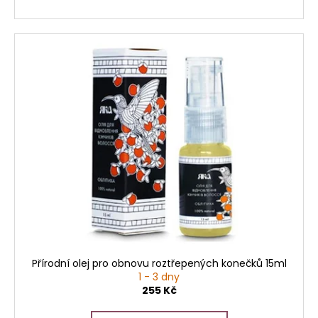
Přírodní olej pro obnovu roztřepených konečků 15ml
1 - 3 dny
255 Kč