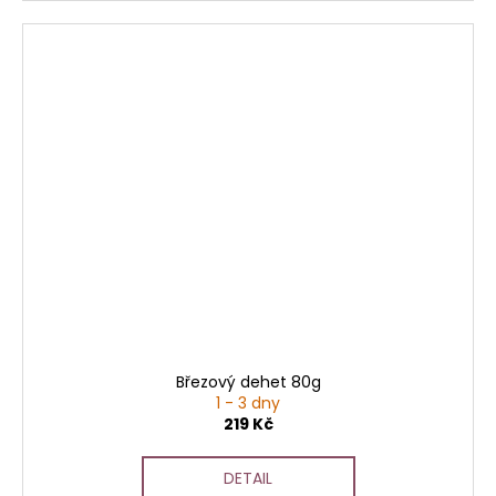
Březový dehet 80g
1 - 3 dny
219 Kč
DETAIL