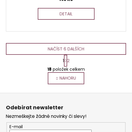
DETAIL
NAČÍST 6 DALŠÍCH
S
1
2
t
O
r
18
položek celkem
v
á
NAHORU
l
n
k
á
o
d
Z
v
a
á
á
c
Odebírat newsletter
n
p
í
í
Nezmeškejte žádné novinky či slevy!
p
a
r
t
E-mail
v