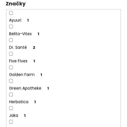
Značky
ů
a
j
í
Ayuuri
1
t
Belita-Vitex
1
?
Dr. Santé
2
Five Fives
1
HLEDAT
Golden Farm
1
Green Apotheke
1
D
o
p
Herbatica
1
o
r
Jaka
1
u