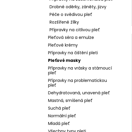
Drobné oděrky, záněty, jizvy
Péče o svědivou pleť
Rozšířené žílky
Přípravky na citlivou pleť
Pleťová séra a emulze
Pleťové krémy
Přípravky na čištění pleti
Pleťové masky
Přípravky na vrásky a stárnoucí
pleť
Přípravky na problematickou
pleť
Dehydratovaná, unavená pleť
Mastná, smíšená pleť
Suchá pleť
Normální pleť
Mladá pleť
Všechny typy pleti