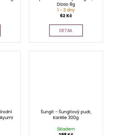
Dizao 8g
1 - 3 dny
62 Kč
DETAIL
írodní
Šungit - Šungitový pudr,
 Ayumi
Karélie 300g
Skladem
298 Kč