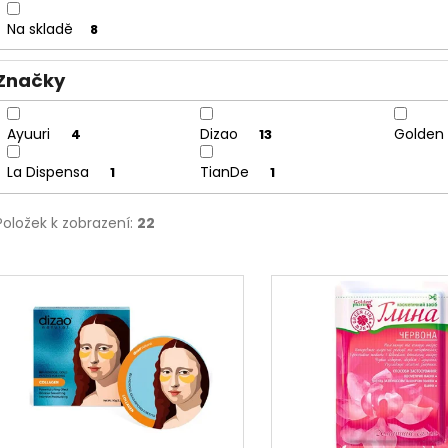
u
Na skladě
8
k
t
Značky
ů
Ayuuri
Dizao
Golden
4
13
La Dispensa
TianDe
1
1
Položek k zobrazení:
22
V
ý
p
i
s
p
r