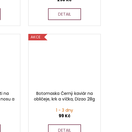
DETAIL
AKCE
ti na
Botomaska Černý kaviár na
 nosu a
obličeje, krk a víčka, Dizao 28g
1 - 3 dny
99 Kč
DETAIL