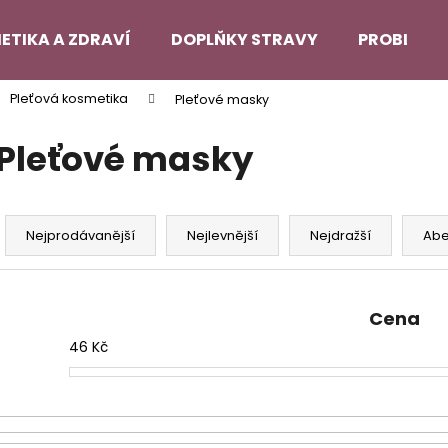
ETIKA A ZDRAVÍ
DOPLŇKY STRAVY
PROBLEMA
Pleťová kosmetika
Pleťové masky
Co potřebujete najít?
Pleťové masky
HLEDAT
Ř
a
Nejprodávanější
Nejlevnější
Nejdražší
Ab
z
Doporučujeme
e
n
Cena
í
46
Kč
p
r
o
d