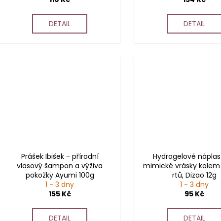
DETAIL
DETAIL
Prášek Ibišek - přírodní
Hydrogelové náplas
vlasový šampon a výživa
mimické vrásky kolem
pokožky Ayumi 100g
rtů, Dizao 12g
1 - 3 dny
1 - 3 dny
155 Kč
95 Kč
DETAIL
DETAIL