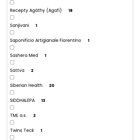
Recepty Agáthy (Agafi)
18
Sanjivani
1
Saponificio Artigianale Fiorentino
1
Sashera Med
1
Sattva
2
Siberian Health
20
SIDDHALEPA
13
TML a.s.
2
Twins Teck
1