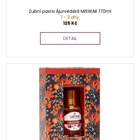
t
ů
Zubní pasta Ájurvédská MISWAK 170ml
1 - 3 dny
125 Kč
DETAIL