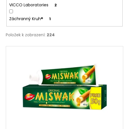
VICCO Laboratories
2
Záchranný Kruh®
1
Položek k zobrazení:
224
V
ý
p
i
s
p
r
o
d
u
k