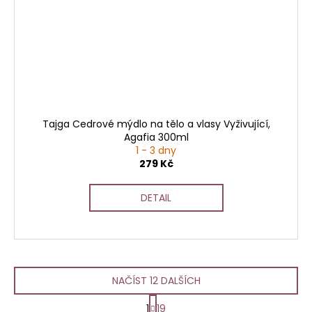
Tajga Cedrové mýdlo na tělo a vlasy Vyživující,
Agafia 300ml
1 - 3 dny
279 Kč
DETAIL
NAČÍST 12 DALŠÍCH
S
1
19