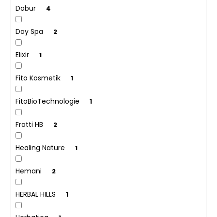
Dabur
4
Day Spa
2
Elixir
1
Fito Kosmetik
1
FitoBioTechnologie
1
Fratti HB
2
Healing Nature
1
Hemani
2
HERBAL HILLS
1