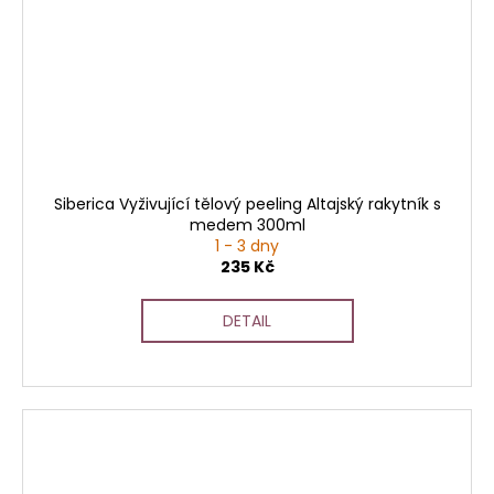
Siberica Vyživující tělový peeling Altajský rakytník s
medem 300ml
1 - 3 dny
235 Kč
DETAIL