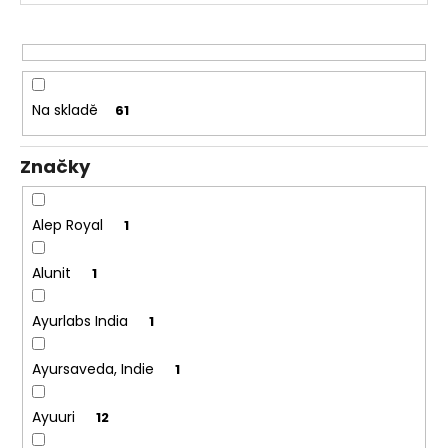
č
r
u
o
j
e
d
m
u
e
Na skladě
61
k
t
Značky
ů
Alep Royal
1
Alunit
1
Ayurlabs India
1
Ayursaveda, Indie
1
Ayuuri
12