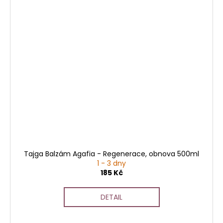
Tajga Balzám Agafia - Regenerace, obnova 500ml
1 - 3 dny
185 Kč
DETAIL