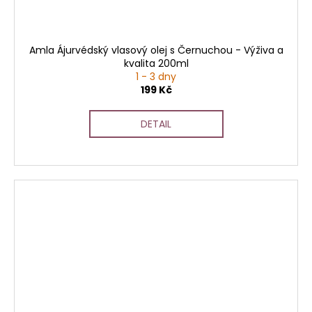
Amla Ájurvédský vlasový olej s Černuchou - Výživa a
kvalita 200ml
1 - 3 dny
199 Kč
DETAIL