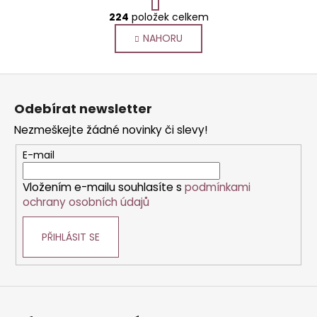
t
O
r
224
položek celkem
v
á
NAHORU
l
n
k
á
o
d
Z
v
a
á
á
c
Odebírat newsletter
n
p
í
í
Nezmeškejte žádné novinky či slevy!
p
a
r
t
E-mail
v
í
k
Vložením e-mailu souhlasíte s
podmínkami
y
ochrany osobních údajů
v
ý
PŘIHLÁSIT SE
p
i
s
u