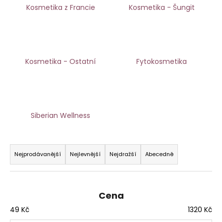
Kosmetika z Francie
Kosmetika - Šungit
a
j
í
t
?
Kosmetika - Ostatní
Fytokosmetika
HLEDAT
Siberian Wellness
Ř
a
Nejprodávanější
Nejlevnější
Nejdražší
Abecedně
D
z
o
p
e
o
n
Cena
r
í
49
Kč
1320
Kč
u
p