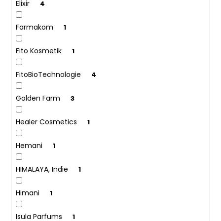
č
Elixir
4
u
j
Farmakom
1
e
m
Fito Kosmetik
1
e
FitoBioTechnologie
4
Golden Farm
3
Healer Cosmetics
1
Hemani
1
HIMALAYA, Indie
1
Himani
1
Isula Parfums
1