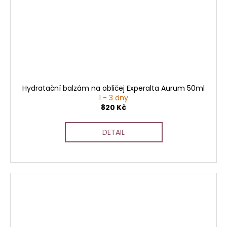
Hydratační balzám na obličej Experalta Aurum 50ml
1 - 3 dny
820 Kč
DETAIL