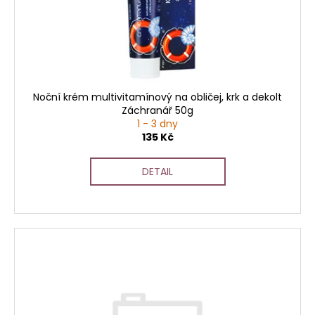
o
d
u
k
t
ů
Noční krém multivitamínový na obličej, krk a dekolt
Záchranář 50g
1 - 3 dny
135 Kč
DETAIL