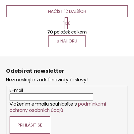
NAČÍST 12 DALŠÍCH
S
1
6
t
O
r
70
položek celkem
v
á
NAHORU
l
n
k
á
o
d
Z
v
a
á
á
c
Odebírat newsletter
n
p
í
í
Nezmeškejte žádné novinky či slevy!
p
a
r
t
E-mail
v
í
k
Vložením e-mailu souhlasíte s
podmínkami
y
ochrany osobních údajů
v
ý
PŘIHLÁSIT SE
p