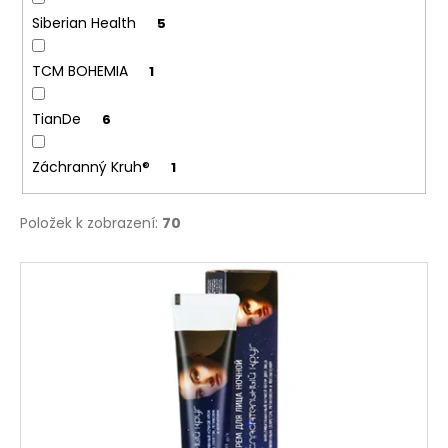
Siberian Health
5
TCM BOHEMIA
1
TianDe
6
Záchranný Kruh®
1
Položek k zobrazení:
70
V
ý
p
i
s
p
r