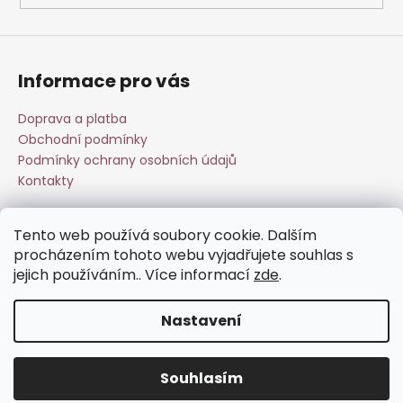
i
s
u
Informace pro vás
Doprava a platba
Obchodní podmínky
Podmínky ochrany osobních údajů
Kontakty
Tento web používá soubory cookie. Dalším
Přijímáme online platby
procházením tohoto webu vyjadřujete souhlas s
jejich používáním.. Více informací
zde
.
Nastavení
Vytvořil Shoptet
Souhlasím
Copyright 2026
Esperit.cz
. Všechna práva vyhrazena.