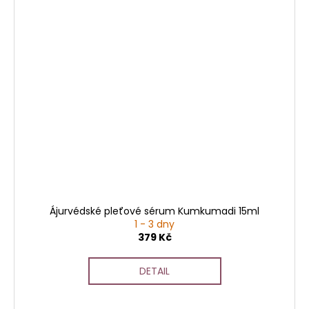
Ájurvédské pleťové sérum Kumkumadi 15ml
1 - 3 dny
379 Kč
DETAIL