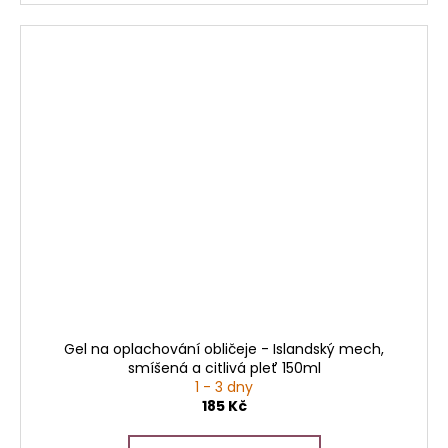
Gel na oplachování obličeje - Islandský mech,
smíšená a citlivá pleť 150ml
1 - 3 dny
185 Kč