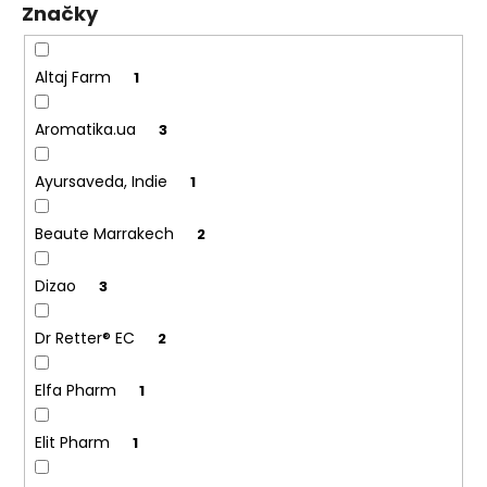
Značky
ů
a
j
í
Altaj Farm
1
t
Aromatika.ua
3
?
Ayursaveda, Indie
1
Beaute Marrakech
2
HLEDAT
Dizao
3
Dr Retter® EC
2
D
o
p
Elfa Pharm
1
o
r
Elit Pharm
1
u